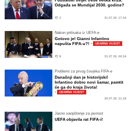
Fudbalski svijet trese velika kriza:
Odgađa se Mundijal 2030. godine?
2
31.07.26. 17:16
Nakon pritisaka iz UEFA-e
Gotovo je! Gianni Infantino
·
napušta FIFA-u?!
UDARNA VIJEST
9
31.07.26. 00:24
Problemi za prvog čovjeka FIFA-e
Današnji dan je historijski!
Infantino dobio novi šamar, pamtit
će ga do kraja života!
·
UDARNA VIJEST
30.07.26. 21:18
Jasno saopštenje za javnost
UEFA objavila rat FIFA-i!