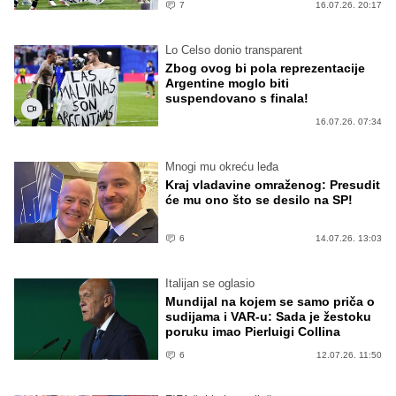
7
16.07.26. 20:17
Lo Celso donio transparent
Zbog ovog bi pola reprezentacije
Argentine moglo biti
suspendovano s finala!
16.07.26. 07:34
Mnogi mu okreću leđa
Kraj vladavine omraženog: Presudit
će mu ono što se desilo na SP!
6
14.07.26. 13:03
Italijan se oglasio
Mundijal na kojem se samo priča o
sudijama i VAR-u: Sada je žestoku
poruku imao Pierluigi Collina
6
12.07.26. 11:50