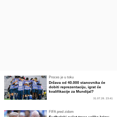
Proces je u toku
Država od 40.000 stanovnika će
dobiti reprezentaciju, igrat će
kvalifikacije za Mundijal?
31.07.26. 23:41
FIFA pred zidom