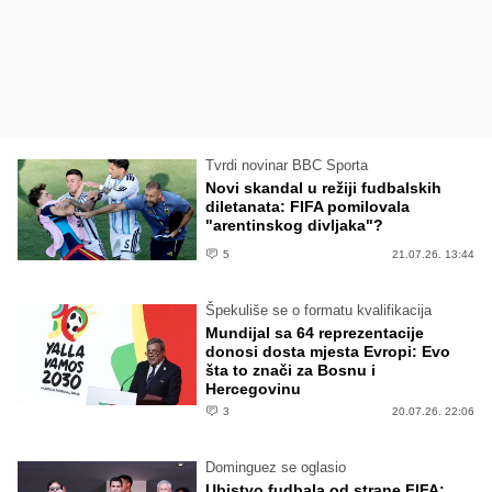
Tvrdi novinar BBC Sporta
Novi skandal u režiji fudbalskih
diletanata: FIFA pomilovala
"arentinskog divljaka"?
5
21.07.26. 13:44
Špekuliše se o formatu kvalifikacija
Mundijal sa 64 reprezentacije
donosi dosta mjesta Evropi: Evo
šta to znači za Bosnu i
Hercegovinu
3
20.07.26. 22:06
Dominguez se oglasio
Ubistvo fudbala od strane FIFA: