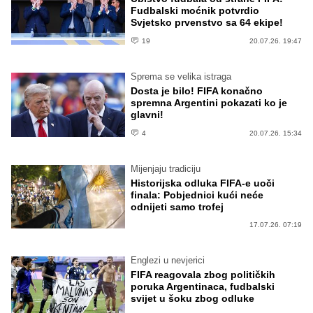
Fudbalski moćnik potvrdio
Svjetsko prvenstvo sa 64 ekipe!
19
20.07.26. 19:47
Sprema se velika istraga
Dosta je bilo! FIFA konačno
spremna Argentini pokazati ko je
glavni!
4
20.07.26. 15:34
Mijenjaju tradiciju
Historijska odluka FIFA-e uoči
finala: Pobjednici kući neće
odnijeti samo trofej
17.07.26. 07:19
Englezi u nevjerici
FIFA reagovala zbog političkih
poruka Argentinaca, fudbalski
svijet u šoku zbog odluke