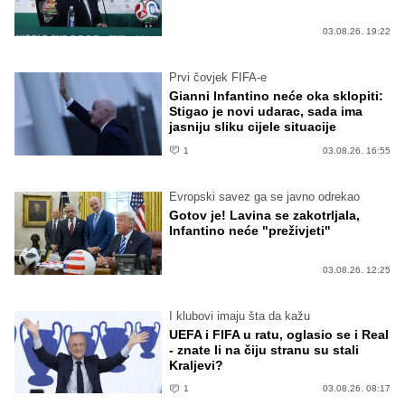
03.08.26. 19:22
Prvi čovjek FIFA-e
Gianni Infantino neće oka sklopiti:
Stigao je novi udarac, sada ima
jasniju sliku cijele situacije
1
03.08.26. 16:55
Evropski savez ga se javno odrekao
Gotov je! Lavina se zakotrljala,
Infantino neće "preživjeti"
03.08.26. 12:25
I klubovi imaju šta da kažu
UEFA i FIFA u ratu, oglasio se i Real
- znate li na čiju stranu su stali
Kraljevi?
1
03.08.26. 08:17