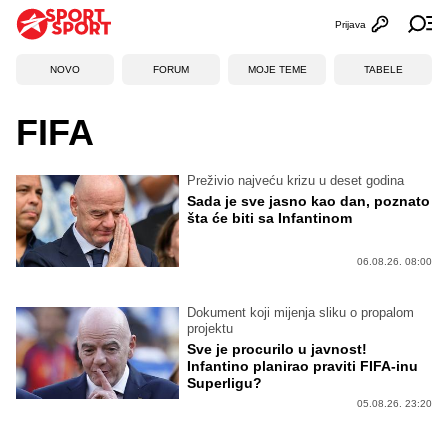
Prijava
Otvori profi
Ot
NOVO
FORUM
MOJE TEME
TABELE
FIFA
Preživio najveću krizu u deset godina
Sada je sve jasno kao dan, poznato
šta će biti sa Infantinom
06.08.26. 08:00
Dokument koji mijenja sliku o propalom
projektu
Sve je procurilo u javnost!
Infantino planirao praviti FIFA-inu
Superligu?
05.08.26. 23:20