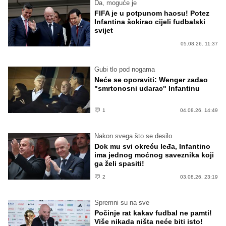
Da, moguće je
FIFA je u potpunom haosu! Potez
Infantina šokirao cijeli fudbalski
svijet
05.08.26. 11:37
Gubi tlo pod nogama
Neće se oporaviti: Wenger zadao
"smrtonosni udarac" Infantinu
1
04.08.26. 14:49
Nakon svega što se desilo
Dok mu svi okreću leđa, Infantino
ima jednog moćnog saveznika koji
ga želi spasiti!
2
03.08.26. 23:19
Spremni su na sve
Počinje rat kakav fudbal ne pamti!
Više nikada ništa neće biti isto!