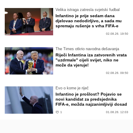
Velika istraga zatresla svjetski fudbal
Infantino je prije sedam dana
djelovao nedodirljivo, a sada mu
spremaju rušenje s vrha FIFA-e
02.08.26. 19:50
The Times otkrio navodna dešavanja
Riječi Infantina iza zatvorenih vrata
"uzdrmale" cijeli svijet, niko ne
može da vjeruje!
02.08.26. 09:50
Evo o kome je riječ
Infantino je prošlost? Pojavio se
novi kandidat za predsjednika
FIFA-e, možda najzanimljiviji dosad
1
01.08.26. 12:03