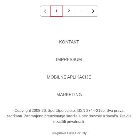
1
2
...
Previous
Next
KONTAKT
IMPRESSUM
MOBILNE APLIKACIJE
MARKETING
Copyright 2008-26. SportSport d.o.o. ISSN 2744-2195. Sva prava
zadržana. Zabranjeno preuzimanje sadržaja bez dozvole izdavača.
Pravila
o zaštiti privatnosti.
Osigurava
Sikra Security