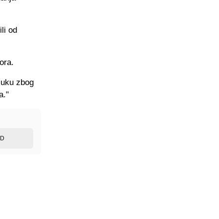
li od
ora.
dluku zbog
a."
ED