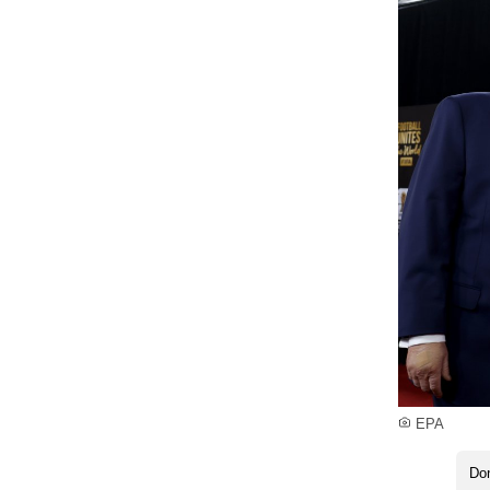
EPA
Do