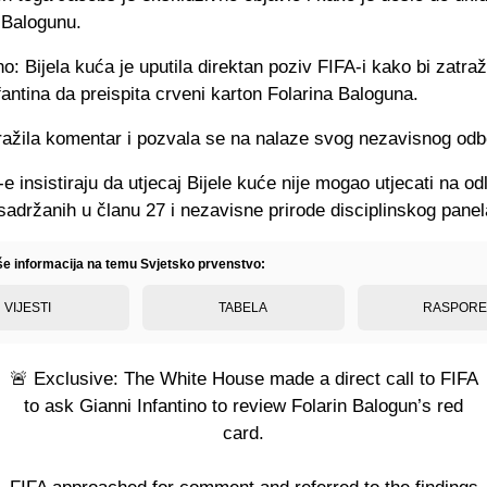
 Balogunu.
o: Bijela kuća je uputila direktan poziv FIFA-i kako bi zatraži
fantina da preispita crveni karton Folarina Baloguna.
tražila komentar i pozvala se na nalaze svog nezavisnog odb
-e insistiraju da utjecaj Bijele kuće nije mogao utjecati na o
sadržanih u članu 27 i nezavisne prirode disciplinskog panel
iše informacija na temu Svjetsko prvenstvo:
VIJESTI
TABELA
RASPOR
🚨 Exclusive: The White House made a direct call to FIFA
to ask Gianni Infantino to review Folarin Balogun’s red
card.