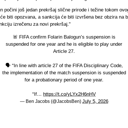
 počini još jedan prekršaj slične prirode i težine tokom ovo
će biti opozvana, a sankcija će biti izvršena bez obzira na b
kciju izrečenu za novi prekršaj."
🚨 FIFA confirm Folarin Balogun’s suspension is
suspended for one year and he is eligible to play under
Article 27.
🗣️ “In line with article 27 of the FIFA Disciplinary Code,
the implementation of the match suspension is suspended
for a probationary period of one year.
“If…
https://t.co/yLYx2H6nHV
July 5, 2026
— Ben Jacobs (@JacobsBen)