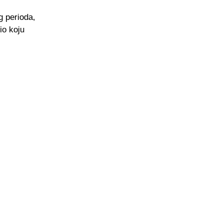
g perioda,
io koju