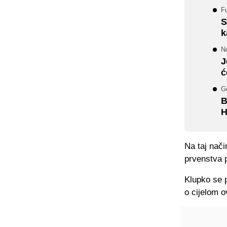
Fu
S
k
N
J
ć
G
B
H
Na taj nači
prvenstva p
Klupko se p
o cijelom 