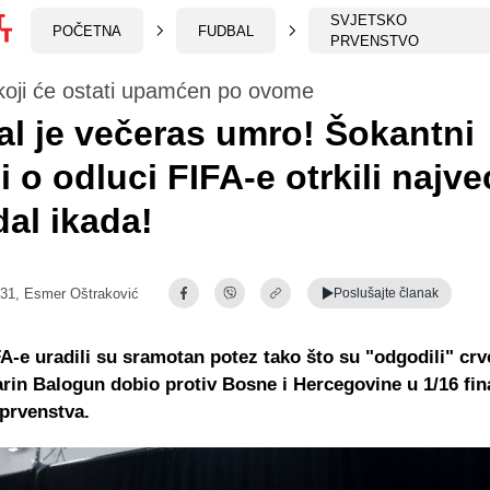
SVJETSKO
POČETNA
FUDBAL
PRVENSTVO
koji će ostati upamćen po ovome
l je večeras umro! Šokantni
ji o odluci FIFA-e otrkili najve
al ikada!
:31,
Esmer Oštraković
Poslušajte
članak
FA-e uradili su sramotan potez tako što su "odgodili" crv
larin Balogun dobio protiv Bosne i Hercegovine u 1/16 fin
prvenstva.