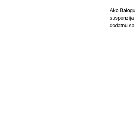
Ako Balogun
suspenzija 
dodatnu san