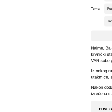
Teme:
Fud
Ta
Naime, Bal
krvnički st
VAR sobe p
Iz nekog ra
utakmice, a
Nakon doda
izrečena s
POVEZ