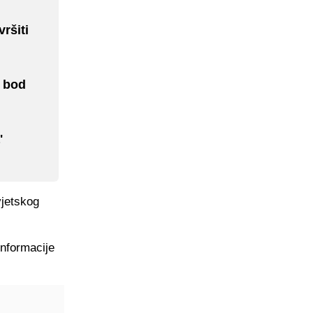
ršiti
i bod
'
vjetskog
informacije