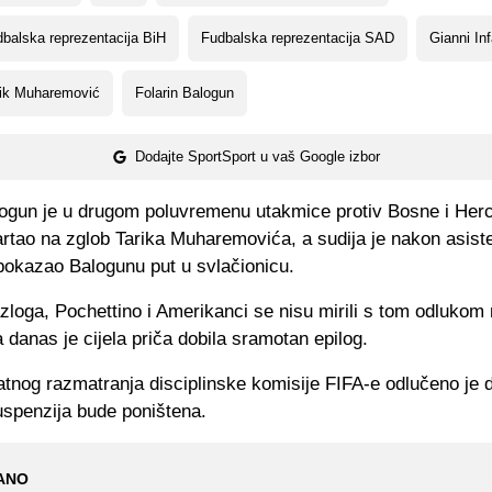
balska reprezentacija BiH
Fudbalska reprezentacija SAD
Gianni Inf
rik Muharemović
Folarin Balogun
Dodajte SportSport u vaš Google izbor
ogun je u drugom poluvremenu utakmice protiv Bosne i Her
artao na zglob Tarika Muharemovića, a sudija je nakon asiste
okazao Balogunu put u svlačionicu.
zloga, Pochettino i Amerikanci se nisu mirili s tom odlukom
 danas je cijela priča dobila sramotan epilog.
tnog razmatranja disciplinske komisije FIFA-e odlučeno je d
uspenzija bude poništena.
ANO