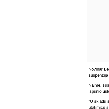
Novinar Ben
suspenzija
Naime, sus
ispunio usl
"U skladu 
utakmice s