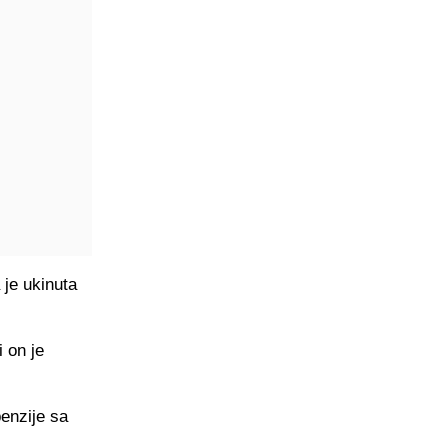
 je ukinuta
 on je
enzije sa