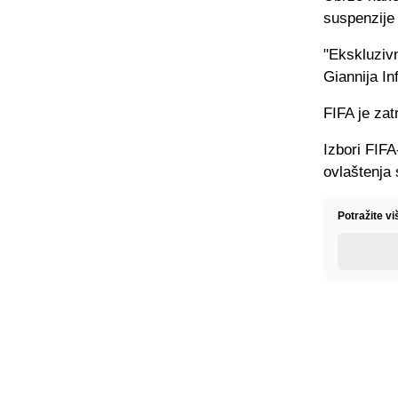
suspenzije
"Ekskluzivn
Giannija In
FIFA je za
Izbori FIFA
ovlaštenja 
Potražite v