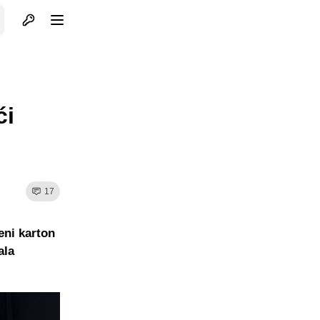
Otvori profil
Otvori meni
ći
17
eni karton
ala