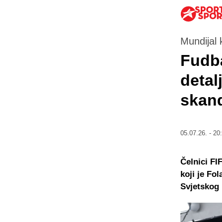
Mundijal 
Fudba
detal
skand
05.07.26. - 20
Čelnici FI
koji je Fo
Svjetskog 