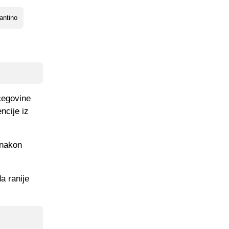
antino
cegovine
ncije iz
 nakon
a ranije