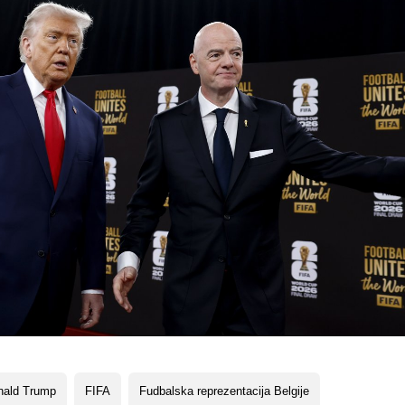
nald Trump
FIFA
Fudbalska reprezentacija Belgije