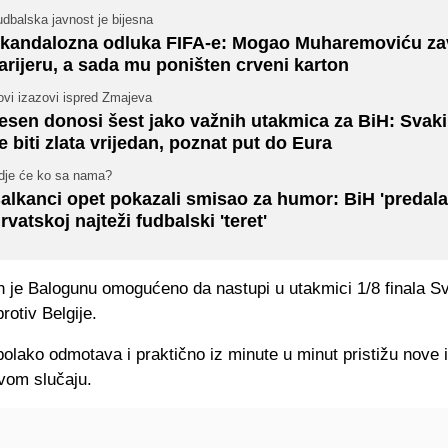
dbalska javnost je bijesna
kandalozna odluka FIFA-e: Mogao Muharemoviću zav
arijeru, a sada mu poništen crveni karton
ovi izazovi ispred Zmajeva
esen donosi šest jako važnih utakmica za BiH: Svak
e biti zlata vrijedan, poznat put do Eura
dje će ko sa nama?
alkanci opet pokazali smisao za humor: BiH 'predala
rvatskoj najteži fudbalski 'teret'
n je Balogunu omogućeno da nastupi u utakmici 1/8 finala S
rotiv Belgije.
olako odmotava i praktično iz minute u minut pristižu nove 
ovom slučaju.