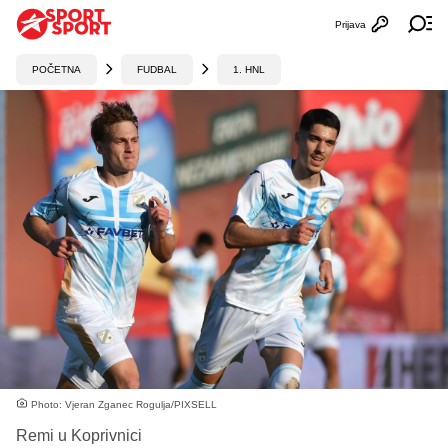
Prijava
Otvori profi
Ot
POČETNA
FUDBAL
1. HNL
Photo: Vjeran Zganec Rogulja/PIXSELL
Remi u Koprivnici