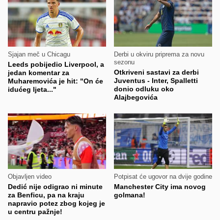
Sjajan meč u Chicagu
Derbi u okviru priprema za novu
sezonu
Leeds pobijedio Liverpool, a
Otkriveni sastavi za derbi
jedan komentar za
Juventus - Inter, Spalletti
Muharemovića je hit: "On će
donio odluku oko
idućeg ljeta..."
Alajbegovića
Objavljen video
Potpisat će ugovor na dvije godine
Dedić nije odigrao ni minute
Manchester City ima novog
za Benficu, pa na kraju
golmana!
napravio potez zbog kojeg je
u centru pažnje!