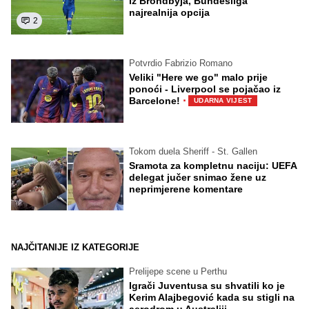
iz Brondbyja, Bundesliga
najrealnija opcija
2
Potvrdio Fabrizio Romano
Veliki "Here we go" malo prije
ponoći - Liverpool se pojačao iz
·
Barcelone!
UDARNA VIJEST
Tokom duela Sheriff - St. Gallen
Sramota za kompletnu naciju: UEFA
delegat jučer snimao žene uz
neprimjerene komentare
NAJČITANIJE IZ KATEGORIJE
Prelijepe scene u Perthu
Igrači Juventusa su shvatili ko je
Kerim Alajbegović kada su stigli na