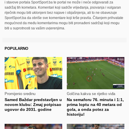
i stavove portala SportSport.ba te portal ne može i neće odgovarati za
sadržaj tih kometara. Komentari koji sadrže vrijeđanja, psovanja i vulgaran
riječnik mogu biti uklonjeni bez najave i objašnjenja, ali to ne obavezuje
SportSport.ba da obriše sve komentare koji krše pravila. Čitanjem prihvatate
mogućnost da među komentarima mogu biti pronađeni sadržaji koji mogu
biti u suprotnosti sa vašim uvjerenjima.
POPULARNO
Promijenio sredinu
Golčina kakva se rijetko viđa
Samed Baždar predstavljen u
Na semaforu 76. minuta i 1:1,
novom klubu: Zmaj potpisao
prima loptu na 40 metara od
ugovor do 2031. godine
gola, a onda potez za
historiju!