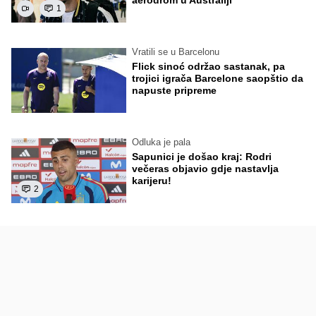
aerodrom u Australiji
1
Vratili se u Barcelonu
Flick sinoć održao sastanak, pa
trojici igrača Barcelone saopštio da
napuste pripreme
Odluka je pala
Sapunici je došao kraj: Rodri
večeras objavio gdje nastavlja
karijeru!
2