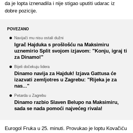
da je lopta iznenadila i nije stigao uputiti udarac iz
dobre pozicije.
POVEZANO
Navijači mu nisu ostali dužni
Igrač Hajduka s prošlošću na Maksimiru
uznemirio Split svojom izjavom: "Konju, igraj ti
za Dinamo!"
Bijeli dočekuju lidera
Dinamo navija za Hajduk! Izjava Gattusa će
izazvati zemljotres u Zagrebu: "Rijeka je za
nas..."
Petarda u Zagrebu
Dinamo razbio Slaven Belupo na Maksimiru,
sada se nada pomoći najvećeg rivala!
Eurogol Fruka u 25. minuti. Provukao je loptu Kovačiću