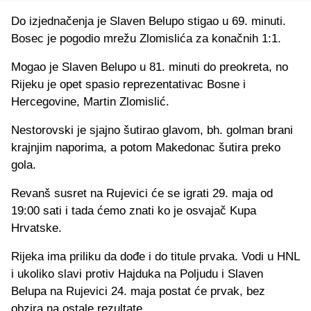
Do izjednačenja je Slaven Belupo stigao u 69. minuti.
Bosec je pogodio mrežu Zlomislića za konačnih 1:1.
Mogao je Slaven Belupo u 81. minuti do preokreta, no
Rijeku je opet spasio reprezentativac Bosne i
Hercegovine, Martin Zlomislić.
Nestorovski je sjajno šutirao glavom, bh. golman brani
krajnjim naporima, a potom Makedonac šutira preko
gola.
Revanš susret na Rujevici će se igrati 29. maja od
19:00 sati i tada ćemo znati ko je osvajač Kupa
Hrvatske.
Rijeka ima priliku da dođe i do titule prvaka. Vodi u HNL
i ukoliko slavi protiv Hajduka na Poljudu i Slaven
Belupa na Rujevici 24. maja postat će prvak, bez
obzira na ostale rezultate.