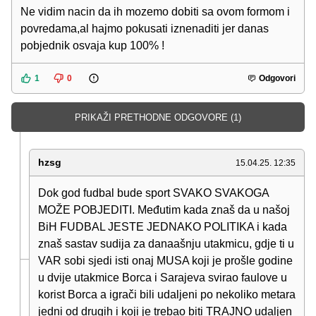
Ne vidim nacin da ih mozemo dobiti sa ovom formom i
povredama,al hajmo pokusati iznenaditi jer danas
pobjednik osvaja kup 100% !
1
0
Odgovori
PRIKAŽI PRETHODNE ODGOVORE (1)
hzsg
15.04.25. 12:35
Dok god fudbal bude sport SVAKO SVAKOGA
MOŽE POBJEDITI. Međutim kada znaš da u našoj
BiH FUDBAL JESTE JEDNAKO POLITIKA i kada
znaš sastav sudija za danaašnju utakmicu, gdje ti u
VAR sobi sjedi isti onaj MUSA koji je prošle godine
u dvije utakmice Borca i Sarajeva svirao faulove u
korist Borca a igrači bili udaljeni po nekoliko metara
jedni od drugih i koji je trebao biti TRAJNO udaljen