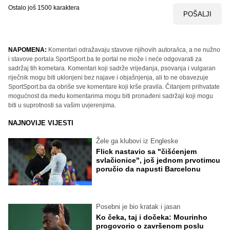
Ostalo još
1500
karaktera
POŠALJI
NAPOMENA:
Komentari odražavaju stavove njihovih autora/ica, a ne nužno
i stavove portala SportSport.ba te portal ne može i neće odgovarati za
sadržaj tih kometara. Komentari koji sadrže vrijeđanja, psovanja i vulgaran
riječnik mogu biti uklonjeni bez najave i objašnjenja, ali to ne obavezuje
SportSport.ba da obriše sve komentare koji krše pravila. Čitanjem prihvatate
mogućnost da među komentarima mogu biti pronađeni sadržaji koji mogu
biti u suprotnosti sa vašim uvjerenjima.
NAJNOVIJE VIJESTI
Žele ga klubovi iz Engleske
Flick nastavio sa "čišćenjem
svlačionice", još jednom prvotimcu
poručio da napusti Barcelonu
Posebni je bio kratak i jasan
Ko čeka, taj i dočeka: Mourinho
progovorio o završenom poslu