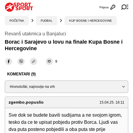
Prijava
Otvori profi
Ot
POČETNA
FUDBAL
KUP BOSNE I HERCEGOVINE
Revanš utakmica u Banjaluci
Borac i Sarajevo u lovu na finale Kupa Bosne i
Hercegovine
9
KOMENTARI (9)
Sortiraj
zgembo.popuslic
15.04.25. 16:11
Sve dok se budete bavili sudijama a ne svojom igrom,
tesko da ce te upisat pobjedu protiv Borca. Ljudi vas
dva puta posteno pobjedili a oba puta ste prije