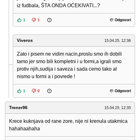
iz fudbala, ŠTA ONDA OĆEKIVATI...?
1
1
Odgovori
Viveros
15.04.25. 12:36
Zato i pisem ne vidim nacin,proslu smo ih dobili
tamo jer smo bili kompletni i u formi,a igrali smo
protiv njih,sudija i saveza i sada cemo tako al
nismo u formi a i povrede !
1
0
Odgovori
Trener96
15.04.25. 12:35
Krece kuknjava od rane zore, nije ni krenula utakmica
hahahaahaha