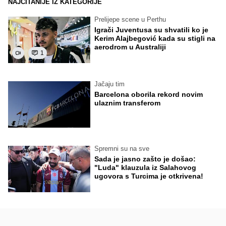
NAJČITANIJE IZ KATEGORIJE
Prelijepe scene u Perthu
Igrači Juventusa su shvatili ko je
Kerim Alajbegović kada su stigli na
aerodrom u Australiji
1
Jačaju tim
Barcelona oborila rekord novim
ulaznim transferom
Spremni su na sve
Sada je jasno zašto je došao:
"Luda" klauzula iz Salahovog
ugovora s Turcima je otkrivena!