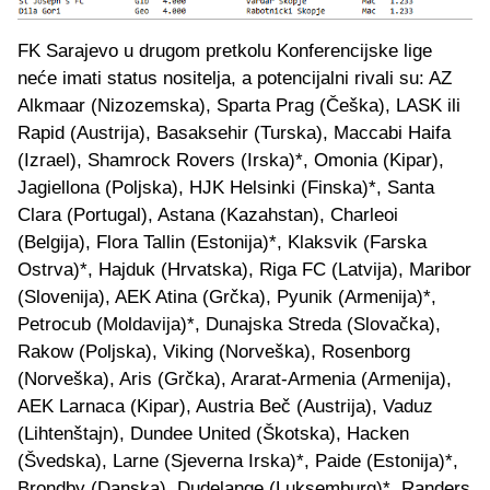
FK Sarajevo u drugom pretkolu Konferencijske lige
neće imati status nositelja, a potencijalni rivali su: AZ
Alkmaar (Nizozemska), Sparta Prag (Češka), LASK ili
Rapid (Austrija), Basaksehir (Turska), Maccabi Haifa
(Izrael), Shamrock Rovers (Irska)*, Omonia (Kipar),
Jagiellona (Poljska), HJK Helsinki (Finska)*, Santa
Clara (Portugal), Astana (Kazahstan), Charleoi
(Belgija), Flora Tallin (Estonija)*, Klaksvik (Farska
Ostrva)*, Hajduk (Hrvatska), Riga FC (Latvija), Maribor
(Slovenija), AEK Atina (Grčka), Pyunik (Armenija)*,
Petrocub (Moldavija)*, Dunajska Streda (Slovačka),
Rakow (Poljska), Viking (Norveška), Rosenborg
(Norveška), Aris (Grčka), Ararat-Armenia (Armenija),
AEK Larnaca (Kipar), Austria Beč (Austrija), Vaduz
(Lihtenštajn), Dundee United (Škotska), Hacken
(Švedska), Larne (Sjeverna Irska)*, Paide (Estonija)*,
Brondby (Danska), Dudelange (Luksemburg)*, Randers