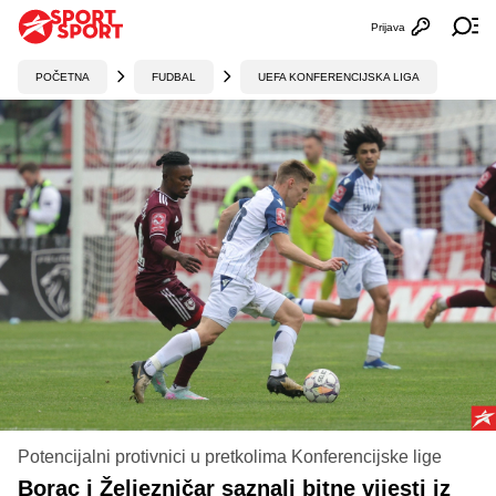
Prijava
Otvori profi
Ot
POČETNA
FUDBAL
UEFA KONFERENCIJSKA LIGA
Potencijalni protivnici u pretkolima Konferencijske lige
Borac i Željezničar saznali bitne vijesti iz