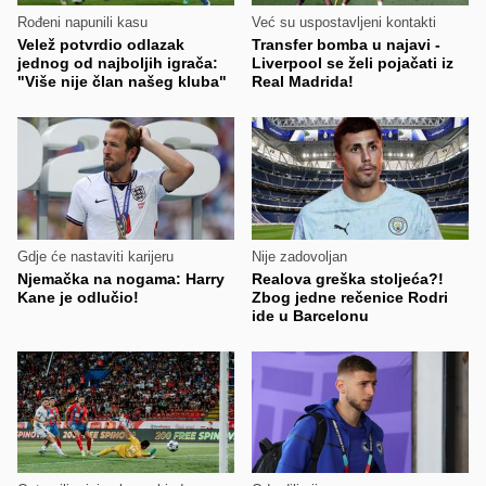
Rođeni napunili kasu
Već su uspostavljeni kontakti
Velež potvrdio odlazak
Transfer bomba u najavi -
jednog od najboljih igrača:
Liverpool se želi pojačati iz
"Više nije član našeg kluba"
Real Madrida!
Gdje će nastaviti karijeru
Nije zadovoljan
Njemačka na nogama: Harry
Realova greška stoljeća?!
Kane je odlučio!
Zbog jedne rečenice Rodri
ide u Barcelonu