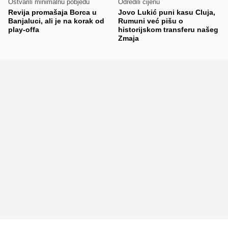
Ostvarili minimalnu pobjedu
Odredili cijenu
Revija promašaja Borca u
Jovo Lukić puni kasu Cluja,
Banjaluci, ali je na korak od
Rumuni već pišu o
play-offa
historijskom transferu našeg
Zmaja