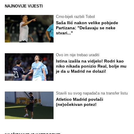
NAJNOVIJE VIJESTI
Crno-bijeli razbili Tobol
Saša Ilić nakon velike pobjede
Partizana: "Dešavaju se neke
stvari..."
Ovo im nije trebao uraditi
Istina izašla na vidjelo! Rodri kao
niko nikada ponizio Real, bolje mu
je da u Madrid ne dolazi!
Stavili su svog napadača na transfer listu
Atletico Madrid povlači
(ne)očekivan potez!