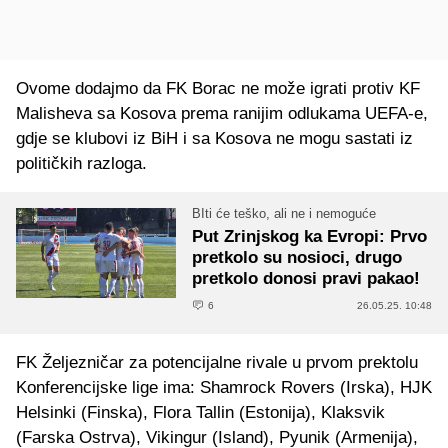
Ovome dodajmo da FK Borac ne može igrati protiv KF
Malisheva sa Kosova prema ranijim odlukama UEFA-e,
gdje se klubovi iz BiH i sa Kosova ne mogu sastati iz
političkih razloga.
BIti će teško, ali ne i nemoguće
Put Zrinjskog ka Evropi: Prvo
pretkolo su nosioci, drugo
pretkolo donosi pravi pakao!
6
26.05.25. 10:48
FK Željezničar za potencijalne rivale u prvom prektolu
Konferencijske lige ima: Shamrock Rovers (Irska), HJK
Helsinki (Finska), Flora Tallin (Estonija), Klaksvik
(Farska Ostrva), Vikingur (Island), Pyunik (Armenija),