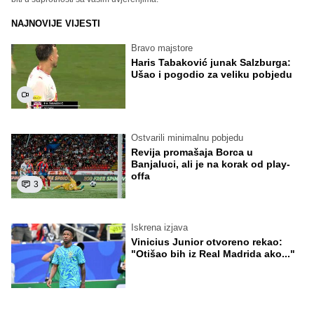
NAJNOVIJE VIJESTI
Bravo majstore
Haris Tabaković junak Salzburga:
Ušao i pogodio za veliku pobjedu
Ostvarili minimalnu pobjedu
Revija promašaja Borca u
Banjaluci, ali je na korak od play-
offa
3
Iskrena izjava
Vinicius Junior otvoreno rekao:
"Otišao bih iz Real Madrida ako..."