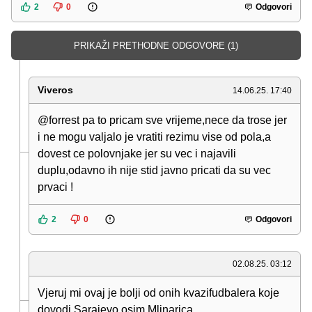
2
0
Odgovori
PRIKAŽI PRETHODNE ODGOVORE (1)
Viveros
14.06.25. 17:40
@forrest pa to pricam sve vrijeme,nece da trose jer
i ne mogu valjalo je vratiti rezimu vise od pola,a
dovest ce polovnjake jer su vec i najavili
duplu,odavno ih nije stid javno pricati da su vec
prvaci !
2
0
Odgovori
02.08.25. 03:12
Vjeruj mi ovaj je bolji od onih kvazifudbalera koje
dovodi Sarajevo osim Mlinarica