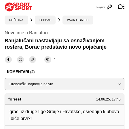
Prijava
Otvori profi
Ot
POČETNA
FUDBAL
WWIN LIGA BIH
Novo ime u Banjaluci
Banjalučani nastavljaju sa osnaživanjem
rostera, Borac predstavio novo pojačanje
4
KOMENTARI (4)
Sortiraj
forrest
14.06.25. 17:40
Igraci iz druge lige Srbije i Hrvatske, osrednjih klubova
i biće prvi?!