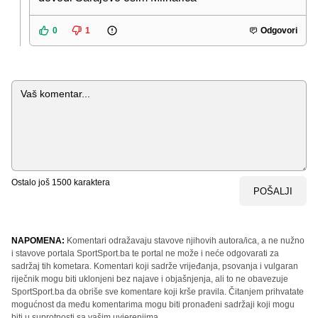
0
1
Odgovori
Komentar
Ostalo još
1500
karaktera
POŠALJI
NAPOMENA:
Komentari odražavaju stavove njihovih autora/ica, a ne nužno
i stavove portala SportSport.ba te portal ne može i neće odgovarati za
sadržaj tih kometara. Komentari koji sadrže vrijeđanja, psovanja i vulgaran
riječnik mogu biti uklonjeni bez najave i objašnjenja, ali to ne obavezuje
SportSport.ba da obriše sve komentare koji krše pravila. Čitanjem prihvatate
mogućnost da među komentarima mogu biti pronađeni sadržaji koji mogu
biti u suprotnosti sa vašim uvjerenjima.