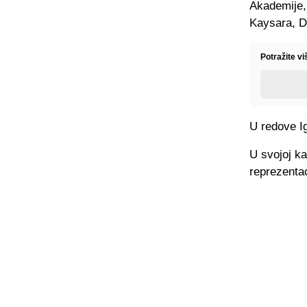
Akademije,
Kaysara, D
Potražite v
U redove I
U svojoj ka
reprezenta