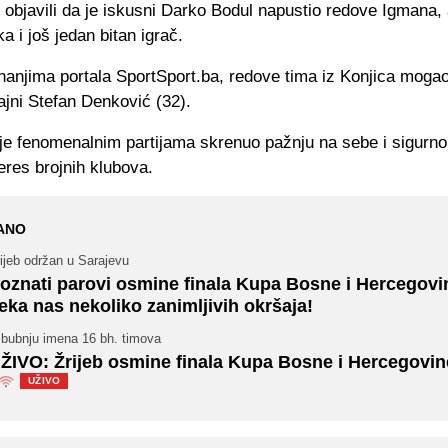
objavili da je iskusni Darko Bodul napustio redove Igmana, 
ka i još jedan bitan igrač.
anjima portala SportSport.ba, redove tima iz Konjica mogao
jajni Stefan Denković (32).
je fenomenalnim partijama skrenuo pažnju na sebe i sigurno
eres brojnih klubova.
ANO
ijeb održan u Sarajevu
oznati parovi osmine finala Kupa Bosne i Hercegovi
eka nas nekoliko zanimljivih okršaja!
 bubnju imena 16 bh. timova
ŽIVO: Žrijeb osmine finala Kupa Bosne i Hercegovin
UŽIVO