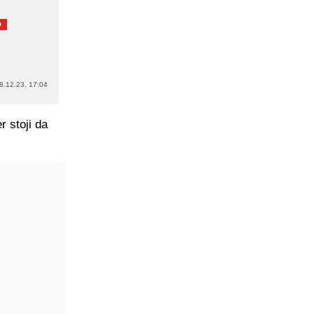
O
8.12.23. 17:04
r stoji da