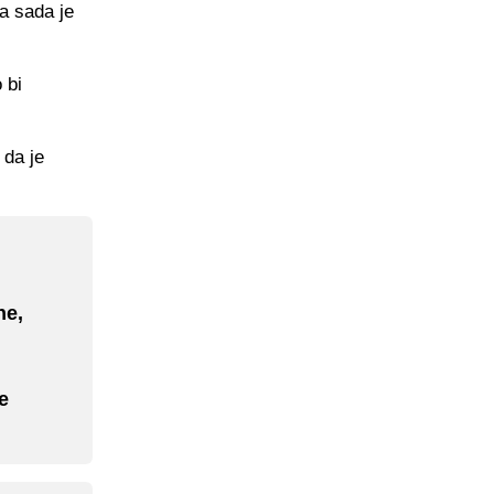
a sada je
 bi
 da je
ne,
e