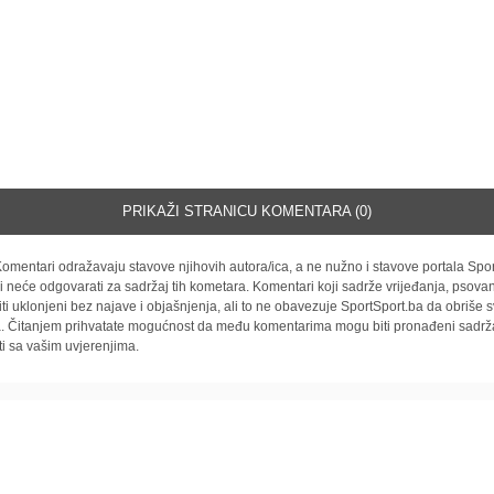
PRIKAŽI STRANICU KOMENTARA (0)
omentari odražavaju stavove njihovih autora/ica, a ne nužno i stavove portala Spor
i neće odgovarati za sadržaj tih kometara. Komentari koji sadrže vrijeđanja, psovan
iti uklonjeni bez najave i objašnjenja, ali to ne obavezuje SportSport.ba da obriše
la. Čitanjem prihvatate mogućnost da među komentarima mogu biti pronađeni sadrža
ti sa vašim uvjerenjima.