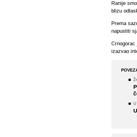
Ranije smo 
blizu odlas
Prema sazn
napustiti s
Crnogorac 
izazvao int
POVEZ
Žr
P
č
U
U