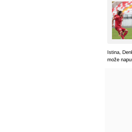
Istina, Den
može napus