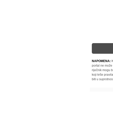
NAPOMENA:
K
portal ne može 
riječnik mogu b
koji krše pravi
biti u suprotnos