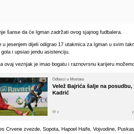
je šanse da će Igman zadržati ovog sjajnog fudbalera.
e u jesenjem dijeli odigrao 17 utakmica za Igman u svim tak
i gola i upsiao jendu asistenciju.
a ovaj veznjak je imao bogatu i raznovrsnu karijeru možemo
Odlasci u Mostaru
Velež Bajrića šalje na posudbu, 
Kadrić
2
2
res Crvene zvezde, Sopota, Hapoel Haife, Vojvodine, Puska