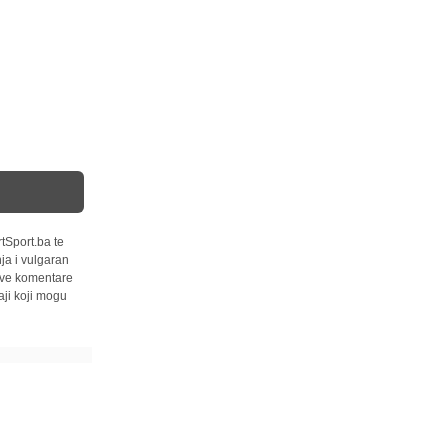
tSport.ba te
ja i vulgaran
 sve komentare
ji koji mogu