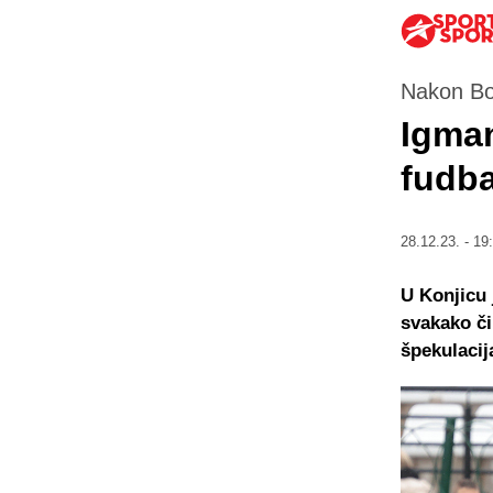
Nakon Bo
Igman
fudb
28.12.23. - 19
U Konjicu 
svakako či
špekulacij