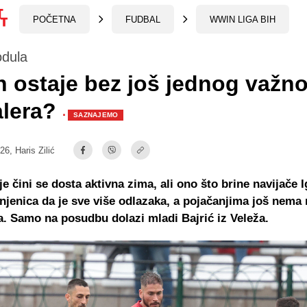
POČETNA
FUDBAL
WWIN LIGA BIH
dula
 ostaje bez još jednog važn
alera?
·
SAZNAJEMO
:26,
Haris Zilić
je čini se dosta aktivna zima, ali ono što brine navijače 
njenica da je sve više odlazaka, a pojačanjima još nema 
a. Samo na posudbu dolazi mladi Bajrić iz Veleža.