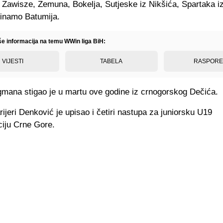
 Zawisze, Zemuna, Bokelja, Sutjeske iz Nikšića, Spartaka iz
inamo Batumija.
iše informacija na temu WWin liga BiH:
VIJESTI
TABELA
RASPOR
gmana stigao je u martu ove godine iz crnogorskog Dečića.
rijeri Denković je upisao i četiri nastupa za juniorsku U19
ciju Crne Gore.