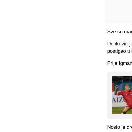
Sve su man
Denković j
postigao tr
Prije Igman
Nosio je d