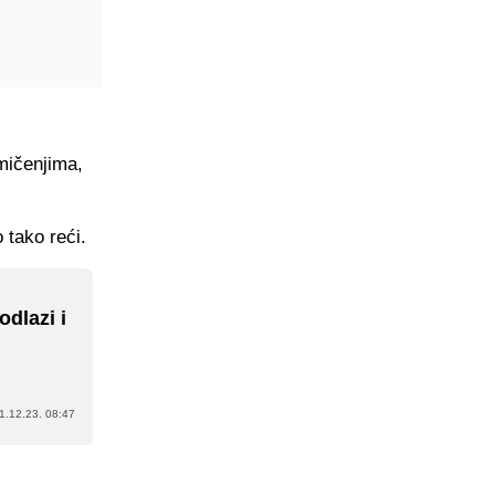
mičenjima,
 tako reći.
odlazi i
1.12.23. 08:47
s