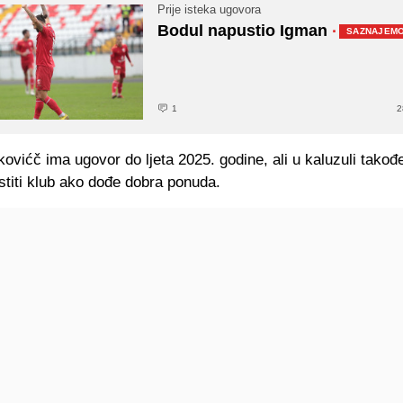
Prije isteka ugovora
Bodul napustio Igman
·
SAZNAJEM
1
2
kovićč ima ugovor do ljeta 2025. godine, ali u kaluzuli takođe
titi klub ako dođe dobra ponuda.