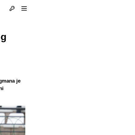
Otvori profil
Otvori meni
og
Igmana je
ni