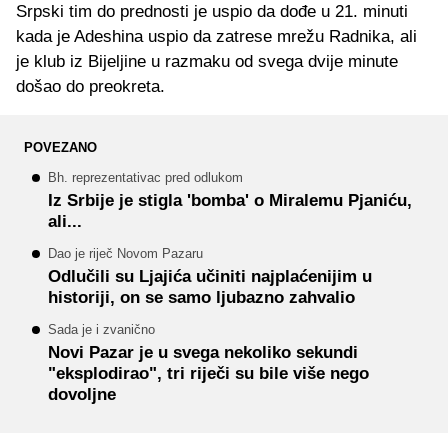
Srpski tim do prednosti je uspio da dođe u 21. minuti
kada je Adeshina uspio da zatrese mrežu Radnika, ali
je klub iz Bijeljine u razmaku od svega dvije minute
došao do preokreta.
POVEZANO
Bh. reprezentativac pred odlukom
Iz Srbije je stigla 'bomba' o Miralemu Pjaniću,
ali...
Dao je riječ Novom Pazaru
Odlučili su Ljajića učiniti najplaćenijim u
historiji, on se samo ljubazno zahvalio
Sada je i zvanično
Novi Pazar je u svega nekoliko sekundi
"eksplodirao", tri riječi su bile više nego
dovoljne