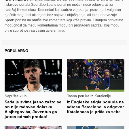
i stavove portala SportSport.ba te portal ne može i neće odgovarati za
sadržaj tih kometara. Komentari koji sadrže vrijeđanja, psovanja i vulgaran
riječnik mogu biti uklonjeni bez najave i objašnjenja, ali to ne obavezuje
SportSport.ba da obriše sve komentare koji krše pravila. Čitanjem prihvatate
mogućnost da među komentarima mogu biti pronađeni sadržaji koji mogu
biti u suprotnosti sa vašim uvjerenjima.
POPULARNO
Napušta klub
Jasna poruka iz Katalonije
Sada je svima jasno zašto se
Iz Engleske stigla ponuda na
on nije radovao dolasku
adresu Barcelone, a odgovor
Alajbegovića, Juventus ga
Katalonaca je priča za sebe
jutros odmah prodao!