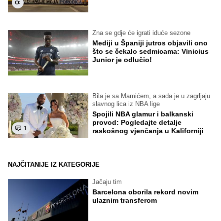
Zna se gdje će igrati iduće sezone
Mediji u Španiji jutros objavili ono
što se čekalo sedmicama: Vinicius
Junior je odlučio!
Bila je sa Mamićem, a sada je u zagrljaju
slavnog lica iz NBA lige
Spojili NBA glamur i balkanski
provod: Pogledajte detalje
1
raskošnog vjenčanja u Kaliforniji
NAJČITANIJE IZ KATEGORIJE
Jačaju tim
Barcelona oborila rekord novim
ulaznim transferom