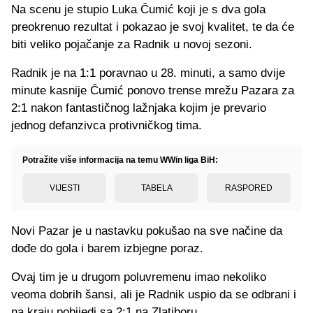
Na scenu je stupio Luka Čumić koji je s dva gola
preokrenuo rezultat i pokazao je svoj kvalitet, te da će
biti veliko pojačanje za Radnik u novoj sezoni.
Radnik je na 1:1 poravnao u 28. minuti, a samo dvije
minute kasnije Čumić ponovo trense mrežu Pazara za
2:1 nakon fantastičnog lažnjaka kojim je prevario
jednog defanzivca protivničkog tima.
Potražite više informacija na temu WWin liga BiH:
VIJESTI
TABELA
RASPORED
Novi Pazar je u nastavku pokušao na sve načine da
dođe do gola i barem izbjegne poraz.
Ovaj tim je u drugom poluvremenu imao nekoliko
veoma dobrih šansi, ali je Radnik uspio da se odbrani i
na kraju pobijedi sa 2:1 na Zlatiboru.