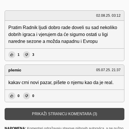
02.08.25. 03:12
Pratim Radnik ljudi dobro rade doveli su sad nekoliko
dobrih igraca i vjerujem da će sigurno ostati u ligi
naredne sezone a možda napadnu i Evropu
1
3
plemic
05.07.25. 21:37
kakav crni novi pazar, pišete o njemu kao da je real.
0
0
PRIKAŽI STRANICU KOMENTARA (3)
NAPOMENA:
Komentari odražavaju stavove njihovih autora/ica, a ne nužno