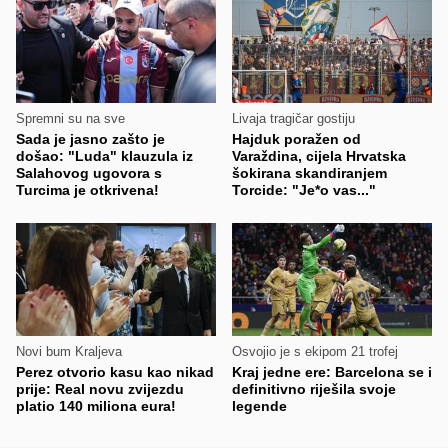
Spremni su na sve
Livaja tragičar gostiju
Sada je jasno zašto je
Hajduk poražen od
došao: "Luda" klauzula iz
Varaždina, cijela Hrvatska
Salahovog ugovora s
šokirana skandiranjem
Turcima je otkrivena!
Torcide: "Je*o vas..."
Novi bum Kraljeva
Osvojio je s ekipom 21 trofej
Perez otvorio kasu kao nikad
Kraj jedne ere: Barcelona se i
prije: Real novu zvijezdu
definitivno riješila svoje
platio 140 miliona eura!
legende