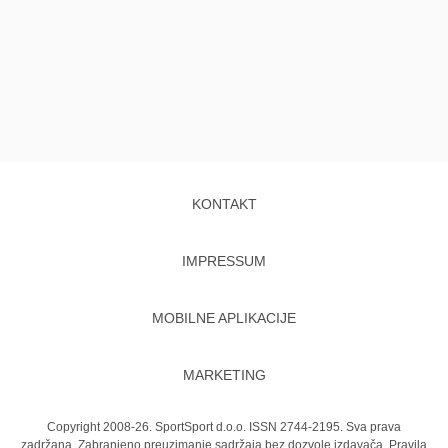
KONTAKT
IMPRESSUM
MOBILNE APLIKACIJE
MARKETING
Copyright 2008-26. SportSport d.o.o. ISSN 2744-2195. Sva prava
zadržana. Zabranjeno preuzimanje sadržaja bez dozvole izdavača.
Pravila