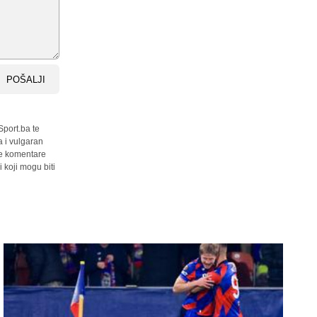
POŠALJI
Sport.ba te
a i vulgaran
sve komentare
 koji mogu biti