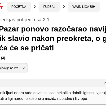
POČETNA
FUDBAL
WWIN LIGA BIH
jerligaš pobijedio sa 2:1
Pazar ponovo razočarao navi
k slavio nakon preokreta, o 
a će se pričati
(3)
02
ik ljudi dobro rade doveli su sad nekoliko dobrih igraca i vjer
tati u ligi naredne sezone a možda napadnu i Evropu