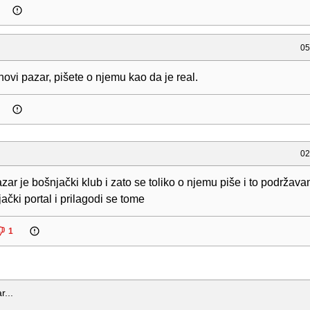
05
novi pazar, pišete o njemu kao da je real.
02
zar je bošnjački klub i zato se toliko o njemu piše i to podržava
ački portal i prilagodi se tome
1