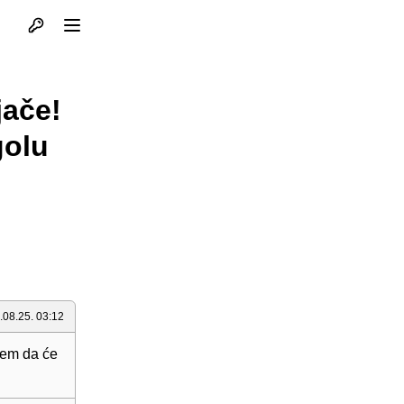
Otvori profil
Otvori meni
jače!
golu
.08.25. 03:12
ujem da će