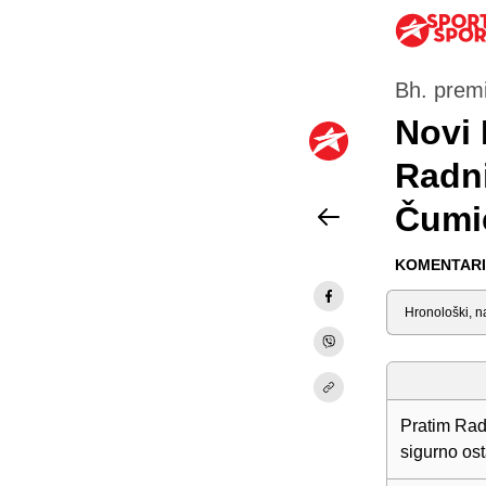
Bh. premi
Novi 
Radni
Čumić
KOMENTARI 
Sortiraj
Pratim Radn
sigurno os