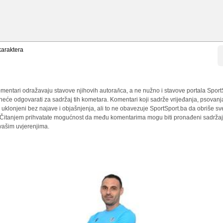
araktera
mentari odražavaju stavove njihovih autora/ica, a ne nužno i stavove portala Sport
 neće odgovarati za sadržaj tih kometara. Komentari koji sadrže vrijeđanja, psovanj
i uklonjeni bez najave i objašnjenja, ali to ne obavezuje SportSport.ba da obriše 
a. Čitanjem prihvatate mogućnost da među komentarima mogu biti pronađeni sadržaji
 vašim uvjerenjima.