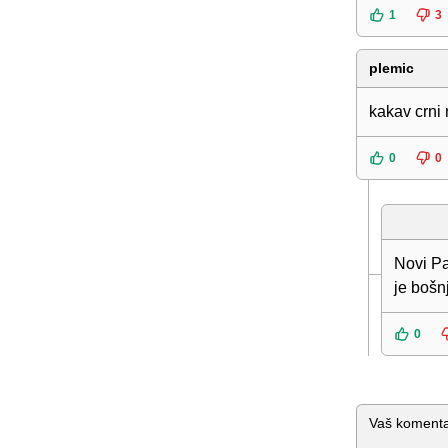
1
3
plemic
kakav crni 
0
0
Novi Pa
je bošnj
0
Komentar