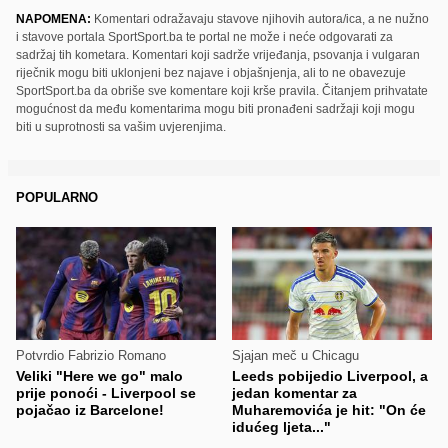
NAPOMENA:
Komentari odražavaju stavove njihovih autora/ica, a ne nužno
i stavove portala SportSport.ba te portal ne može i neće odgovarati za
sadržaj tih kometara. Komentari koji sadrže vrijeđanja, psovanja i vulgaran
riječnik mogu biti uklonjeni bez najave i objašnjenja, ali to ne obavezuje
SportSport.ba da obriše sve komentare koji krše pravila. Čitanjem prihvatate
mogućnost da među komentarima mogu biti pronađeni sadržaji koji mogu
biti u suprotnosti sa vašim uvjerenjima.
POPULARNO
Potvrdio Fabrizio Romano
Sjajan meč u Chicagu
Veliki "Here we go" malo
Leeds pobijedio Liverpool, a
prije ponoći - Liverpool se
jedan komentar za
pojačao iz Barcelone!
Muharemovića je hit: "On će
idućeg ljeta..."