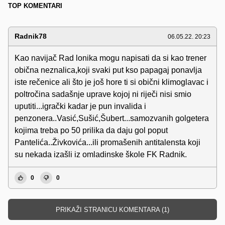
TOP KOMENTARI
Radnik78
06.05.22. 20:23
Kao navijač Rad lonika mogu napisati da si kao trener
obična neznalica,koji svaki put kso papagaj ponavlja
iste rečenice ali što je još hore ti si obični klimoglavac i
poltročina sadašnje uprave kojoj ni riječi nisi smio
uputiti...igrački kadar je pun invalida i
penzonera..Vasić,Sušić,Šubert...samozvanih golgetera
kojima treba po 50 prilika da daju gol poput
Pantelića..Živkovića...ili promašenih antitalensta koji
su nekada izašli iz omladinske škole FK Radnik.
0
0
PRIKAŽI STRANICU KOMENTARA (1)