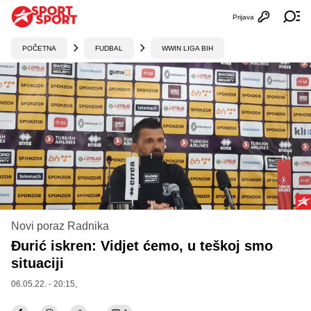
Prijava
Otvori profi
Ot
POČETNA
FUDBAL
WWIN LIGA BIH
Novi poraz Radnika
Đurić iskren: Vidjet ćemo, u teškoj smo
situaciji
06.05.22. - 20:15,