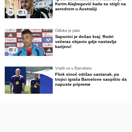
Kerim Alajbegović kada su stigli na
aerodrom u Australiji
1
Odluka je pala
Sapunici je došao kraj: Rodri
večeras objavio gdje nastavlja
karijeru!
2
Vratili se u Barcelonu
Flick sinoć održao sastanak, pa
trojici igrača Barcelone saopštio da
napuste pripreme