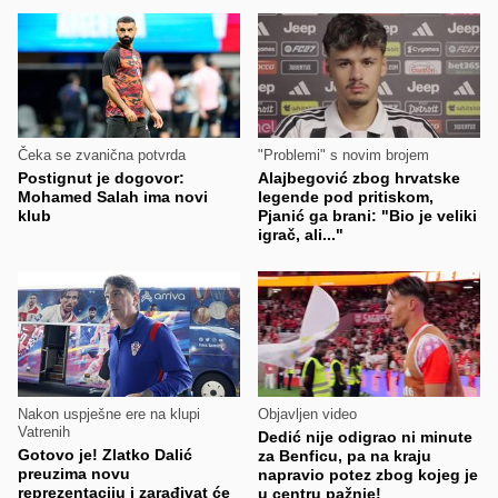
Čeka se zvanična potvrda
"Problemi" s novim brojem
Postignut je dogovor:
Alajbegović zbog hrvatske
Mohamed Salah ima novi
legende pod pritiskom,
klub
Pjanić ga brani: "Bio je veliki
igrač, ali..."
Nakon uspješne ere na klupi
Objavljen video
Vatrenih
Dedić nije odigrao ni minute
Gotovo je! Zlatko Dalić
za Benficu, pa na kraju
preuzima novu
napravio potez zbog kojeg je
reprezentaciju i zarađivat će
u centru pažnje!