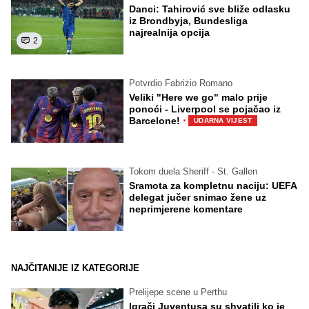
Danci: Tahirović sve bliže odlasku
iz Brondbyja, Bundesliga
najrealnija opcija
2
Potvrdio Fabrizio Romano
Veliki "Here we go" malo prije
ponoći - Liverpool se pojačao iz
·
Barcelone!
UDARNA VIJEST
Tokom duela Sheriff - St. Gallen
Sramota za kompletnu naciju: UEFA
delegat jučer snimao žene uz
neprimjerene komentare
NAJČITANIJE IZ KATEGORIJE
Prelijepe scene u Perthu
Igrači Juventusa su shvatili ko je