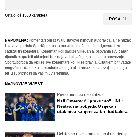
Ostalo još
1500
karaktera
POŠALJI
NAPOMENA:
Komentari odražavaju stavove njihovih autora/ica, a ne nužno
i stavove portala SportSport.ba te portal ne može i neće odgovarati za
sadržaj tih kometara. Komentari koji sadrže vrijeđanja, psovanja i vulgaran
riječnik mogu biti uklonjeni bez najave i objašnjenja, ali to ne obavezuje
SportSport.ba da obriše sve komentare koji krše pravila. Čitanjem prihvatate
mogućnost da među komentarima mogu biti pronađeni sadržaji koji mogu
biti u suprotnosti sa vašim uvjerenjima.
NAJNOVIJE VIJESTI
Povremeni reprezentativac
Nail Omerović "prekucao" HNL:
Nestvarna pobjeda Osijeka i
utakmica karijere za bh. fudbalera
Debitovao u velikom italijanskom derbiju