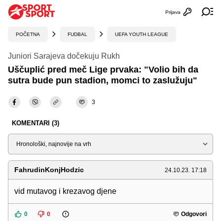
Prijava
Otvori profi
Ot
POČETNA
FUDBAL
UEFA YOUTH LEAGUE
Juniori Sarajeva dočekuju Rukh
Uščuplić pred meč Lige prvaka: "Volio bih da
sutra bude pun stadion, momci to zaslužuju"
3
KOMENTARI (3)
Sortiraj
FahrudinKonjHodzic
24.10.23. 17:18
vid mutavog i krezavog djene
0
0
Odgovori