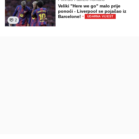
Veliki "Here we go" malo prije
ponoći - Liverpool se pojačao iz
·
Barcelone!
UDARNA VIJEST
2