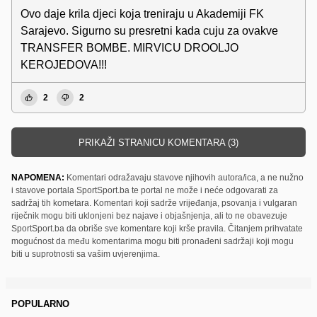
Ovo daje krila djeci koja treniraju u Akademiji FK
Sarajevo. Sigurno su presretni kada cuju za ovakve
TRANSFER BOMBE. MIRVICU DROOLJO
KEROJEDOVA!!!
2
2
PRIKAŽI STRANICU KOMENTARA (3)
NAPOMENA:
Komentari odražavaju stavove njihovih autora/ica, a ne nužno
i stavove portala SportSport.ba te portal ne može i neće odgovarati za
sadržaj tih kometara. Komentari koji sadrže vrijeđanja, psovanja i vulgaran
riječnik mogu biti uklonjeni bez najave i objašnjenja, ali to ne obavezuje
SportSport.ba da obriše sve komentare koji krše pravila. Čitanjem prihvatate
mogućnost da među komentarima mogu biti pronađeni sadržaji koji mogu
biti u suprotnosti sa vašim uvjerenjima.
POPULARNO