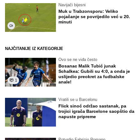
Navijači bijesni
Muk u Trabzonsporu: Veliko
pojačanje se povrijedilo već u 20.
minuti
NAJČITANIJE IZ KATEGORIJE
Ovo se ne viđa često
Bosanac Malik Tubić junak
Schalkea: Gubili su 4:0, a onda je
uslijedio preokret za fudbalske
1
anale!
Vratili se u Barcelonu
Flick sinoć održao sastanak, pa
trojici igrača Barcelone saopštio da
napuste pripreme
Potvrdio Fabrizio Romano