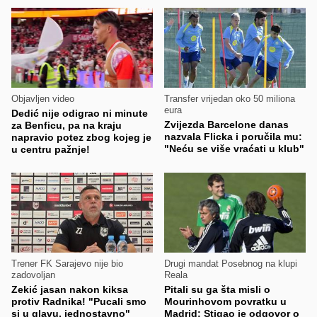
Objavljen video
Transfer vrijedan oko 50 miliona
eura
Dedić nije odigrao ni minute
Zvijezda Barcelone danas
za Benficu, pa na kraju
nazvala Flicka i poručila mu:
napravio potez zbog kojeg je
"Neću se više vraćati u klub"
u centru pažnje!
Trener FK Sarajevo nije bio
Drugi mandat Posebnog na klupi
zadovoljan
Reala
Zekić jasan nakon kiksa
Pitali su ga šta misli o
protiv Radnika! "Pucali smo
Mourinhovom povratku u
si u glavu, jednostavno"
Madrid: Stigao je odgovor o