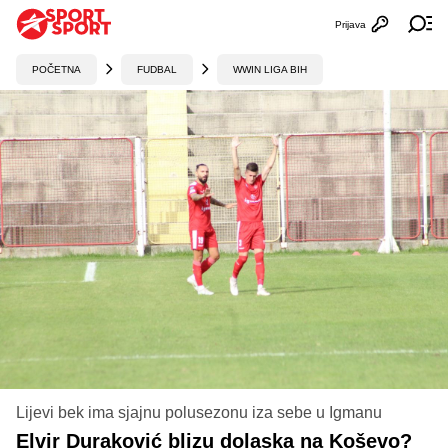
Prijava
Otvori profi
Ot
POČETNA
FUDBAL
WWIN LIGA BIH
Lijevi bek ima sjajnu polusezonu iza sebe u Igmanu
Elvir Duraković blizu dolaska na Koševo?