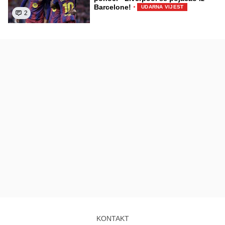
·
Barcelone!
UDARNA VIJEST
2
KONTAKT