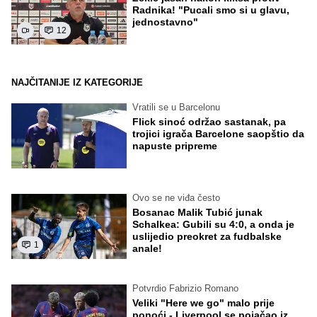
Radnika! "Pucali smo si u glavu,
jednostavno"
12
NAJČITANIJE IZ KATEGORIJE
Vratili se u Barcelonu
Flick sinoć održao sastanak, pa
trojici igrača Barcelone saopštio da
napuste pripreme
Ovo se ne viđa često
Bosanac Malik Tubić junak
Schalkea: Gubili su 4:0, a onda je
uslijedio preokret za fudbalske
1
anale!
Potvrdio Fabrizio Romano
Veliki "Here we go" malo prije
ponoći - Liverpool se pojačao iz