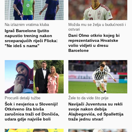
Na izlaznim vratima kluba
Možda mu se želja u budućnosti i
ostvari
Igrač Barcelone ljutito
Dani Olmo otkrio kojeg bi
napustio trening nakon
reprezentativca Hrvatske
srceparajućih riječi Flicka:
volio vidjeti u dresu
"Ne ideš s nama"
Barcelone
Procurili detalji tužbe
Žele to da vide što prije
Šok i nevjerica u Sloveniji!
Navijači Juventusa su rekli
Otkriveno šta bivša
svoje nakon debija
zaručnica traži od Dončića,
Alajbegovića, od Spallettija
udara gdje najviše boli
traže jednu stvar!