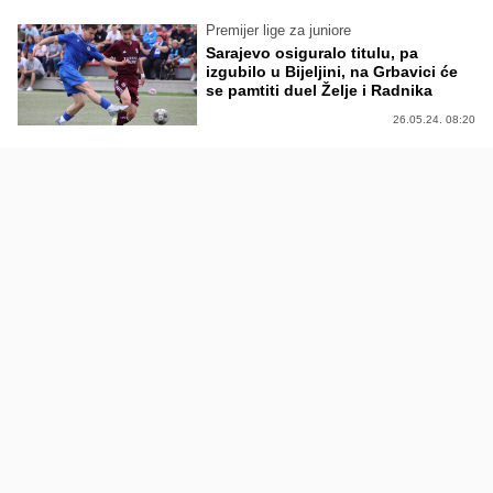
Premijer lige za juniore
Sarajevo osiguralo titulu, pa
izgubilo u Bijeljini, na Grbavici će
se pamtiti duel Želje i Radnika
26.05.24. 08:20