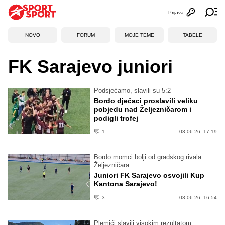
Prijava
Otvori profi
Ot
NOVO
FORUM
MOJE TEME
TABELE
FK Sarajevo juniori
Podsjećamo, slavili su 5:2
Bordo dječaci proslavili veliku
pobjedu nad Željezničarom i
podigli trofej
1
03.06.26. 17:19
Bordo momci bolji od gradskog rivala
Željezničara
Juniori FK Sarajevo osvojili Kup
Kantona Sarajevo!
3
03.06.26. 16:54
Plemići slavili visokim rezultatom