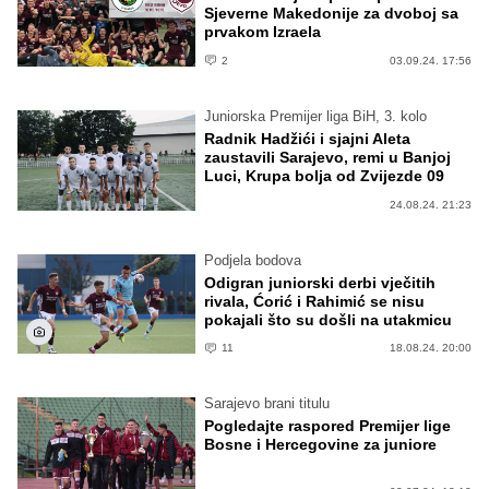
Sjeverne Makedonije za dvoboj sa
prvakom Izraela
2
03.09.24. 17:56
Juniorska Premijer liga BiH, 3. kolo
Radnik Hadžići i sjajni Aleta
zaustavili Sarajevo, remi u Banjoj
Luci, Krupa bolja od Zvijezde 09
24.08.24. 21:23
Podjela bodova
Odigran juniorski derbi vječitih
rivala, Ćorić i Rahimić se nisu
pokajali što su došli na utakmicu
11
18.08.24. 20:00
Sarajevo brani titulu
Pogledajte raspored Premijer lige
Bosne i Hercegovine za juniore