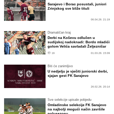
Sarajevo i Borac posustali, juniori
Zrinjskog sve bliže tituli
06.04.26. 21:19
Dramatičan kraj
Derbi na Koševu odlučen u
sudijskoj nadoknadi: Bordo mladići
golom Velića savladali Željezničar
16
01.03.26. 15:09
Biti će zanimljivo
U nedjelju je vječiti juniorski derbi,
sjajan gest FK Sarajevo
26.02.26. 20:14
Sve selekcije upisale pobjedu
Omladinske selekcije FK Sarajevo
na najbolji mogući način završile
polusezonu