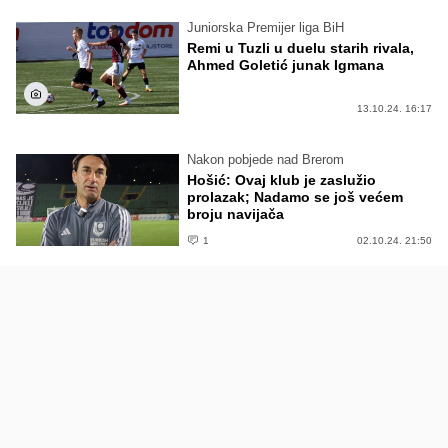
Juniorska Premijer liga BiH
Remi u Tuzli u duelu starih rivala,
Ahmed Goletić junak Igmana
13.10.24. 16:17
Nakon pobjede nad Brerom
Hošić: Ovaj klub je zaslužio
prolazak; Nadamo se još većem
broju navijača
1
02.10.24. 21:50