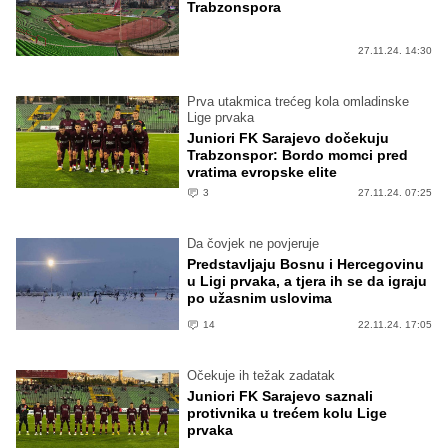
Trabzonspora
27.11.24. 14:30
Prva utakmica trećeg kola omladinske
Lige prvaka
Juniori FK Sarajevo dočekuju
Trabzonspor: Bordo momci pred
vratima evropske elite
3
27.11.24. 07:25
Da čovjek ne povjeruje
Predstavljaju Bosnu i Hercegovinu
u Ligi prvaka, a tjera ih se da igraju
po užasnim uslovima
14
22.11.24. 17:05
Očekuje ih težak zadatak
Juniori FK Sarajevo saznali
protivnika u trećem kolu Lige
prvaka