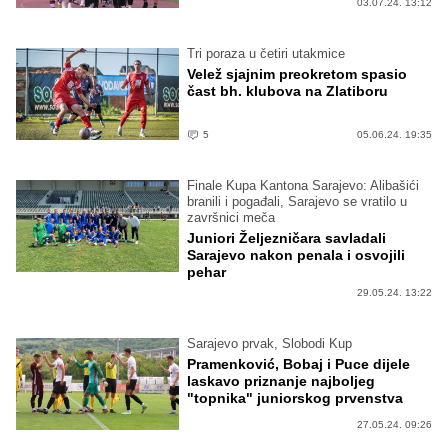
03.07.24. 13:12
Tri poraza u četiri utakmice
Velež sjajnim preokretom spasio
čast bh. klubova na Zlatiboru
5
05.06.24. 19:35
Finale Kupa Kantona Sarajevo: Alibašići
branili i pogađali, Sarajevo se vratilo u
završnici meča
Juniori Željezničara savladali
Sarajevo nakon penala i osvojili
pehar
29.05.24. 13:22
Sarajevo prvak, Slobodi Kup
Pramenković, Bobaj i Puce dijele
laskavo priznanje najboljeg
"topnika" juniorskog prvenstva
27.05.24. 09:26