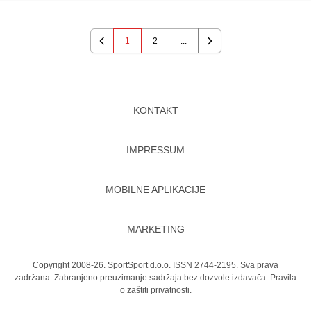
1
2
...
Previous
Next
KONTAKT
IMPRESSUM
MOBILNE APLIKACIJE
MARKETING
Copyright 2008-26. SportSport d.o.o. ISSN 2744-2195. Sva prava
zadržana. Zabranjeno preuzimanje sadržaja bez dozvole izdavača.
Pravila
o zaštiti privatnosti.