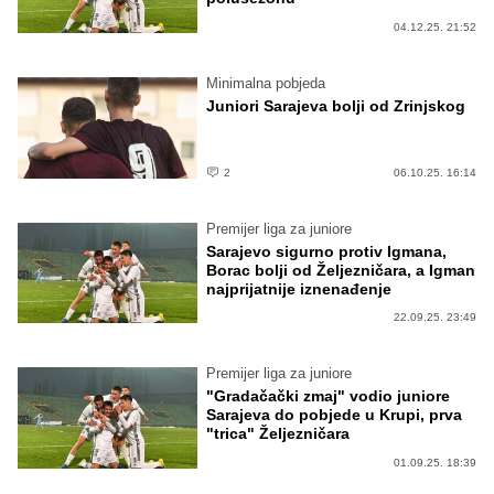
04.12.25. 21:52
Minimalna pobjeda
Juniori Sarajeva bolji od Zrinjskog
2
06.10.25. 16:14
Premijer liga za juniore
Sarajevo sigurno protiv Igmana,
Borac bolji od Željezničara, a Igman
najprijatnije iznenađenje
22.09.25. 23:49
Premijer liga za juniore
"Gradačački zmaj" vodio juniore
Sarajeva do pobjede u Krupi, prva
"trica" Željezničara
01.09.25. 18:39