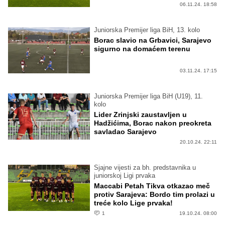
06.11.24. 18:58
Juniorska Premijer liga BiH, 13. kolo
Borac slavio na Grbavici, Sarajevo
sigurno na domaćem terenu
03.11.24. 17:15
Juniorska Premijer liga BiH (U19), 11.
kolo
Lider Zrinjski zaustavljen u
Hadžićima, Borac nakon preokreta
savladao Sarajevo
20.10.24. 22:11
Sjajne vijesti za bh. predstavnika u
juniorskoj Ligi prvaka
Maccabi Petah Tikva otkazao meč
protiv Sarajeva: Bordo tim prolazi u
treće kolo Lige prvaka!
1
19.10.24. 08:00