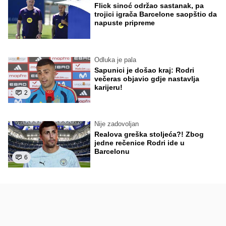
Flick sinoć održao sastanak, pa
trojici igrača Barcelone saopštio da
napuste pripreme
Odluka je pala
Sapunici je došao kraj: Rodri
večeras objavio gdje nastavlja
karijeru!
2
Nije zadovoljan
Realova greška stoljeća?! Zbog
jedne rečenice Rodri ide u
Barcelonu
6