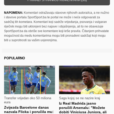
NAPOMENA:
Komentari odražavaju stavove njihovih autora/ica, a ne nužno
i stavove portala SportSport.ba te portal ne može i neće odgovarati za
sadržaj tih kometara. Komentari koji sadrže vrijeđanja, psovanja i vulgaran
riječnik mogu biti uklonjeni bez najave i objašnjenja, ali to ne obavezuje
SportSport.ba da obriše sve komentare koji krše pravila. Čitanjem prihvatate
mogućnost da među komentarima mogu biti pronađeni sadržaji koji mogu
biti u suprotnosti sa vašim uvjerenjima.
POPULARNO
Transfer vrijedan oko 50 miliona
Saga kojoj se ne nazire kraj
eura
Iz Real Madrida jasno
Zvijezda Barcelone danas
poručili Arsenalu: "Možete
nazvala Flicka i poručila mu:
dobiti Viniciusa Juniora, ali