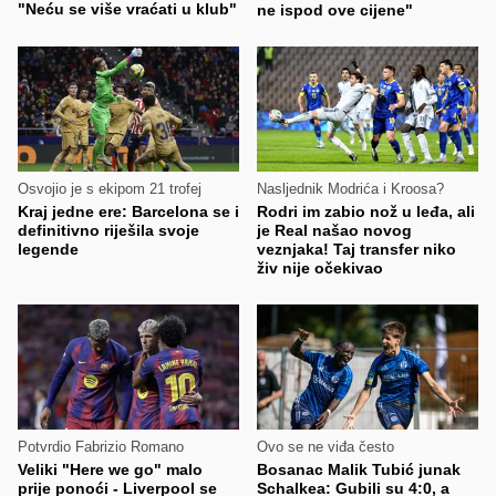
"Neću se više vraćati u klub"
ne ispod ove cijene"
Osvojio je s ekipom 21 trofej
Nasljednik Modrića i Kroosa?
Kraj jedne ere: Barcelona se i
Rodri im zabio nož u leđa, ali
definitivno riješila svoje
je Real našao novog
legende
veznjaka! Taj transfer niko
živ nije očekivao
Potvrdio Fabrizio Romano
Ovo se ne viđa često
Veliki "Here we go" malo
Bosanac Malik Tubić junak
prije ponoći - Liverpool se
Schalkea: Gubili su 4:0, a