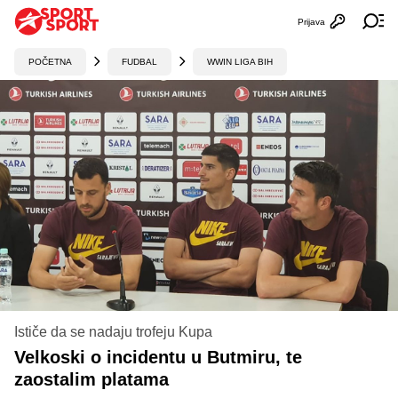
Prijava
Otvori profi
Ot
POČETNA
FUDBAL
WWIN LIGA BIH
Ističe da se nadaju trofeju Kupa
Velkoski o incidentu u Butmiru, te
zaostalim platama