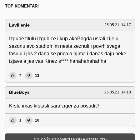
TOP KOMENTARI
Lavillenie
25.05.21. 14:17
Izgube titulu izgubice i kup akoBogda usrali cijelu
sezonu evo stadion im nesta zeznuli i povrh svega
fasuju i jos 2 dana se prica o njima i danas daju neke
izjave a jes vas Kinez s**** hahahahahahha
7
13
BlueBoys
25.05.21. 14:18
Krste imas krstasti sarafciger za posudit?
3
10
PRIKAŽI STRANICU KOMENTARA (33)