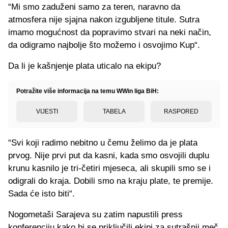
“Mi smo zaduženi samo za teren, naravno da
atmosfera nije sjajna nakon izgubljene titule. Sutra
imamo mogućnost da popravimo stvari na neki način,
da odigramo najbolje što možemo i osvojimo Kup“.
Da li je kašnjenje plata uticalo na ekipu?
Potražite više informacija na temu WWin liga BiH:
VIJESTI
TABELA
RASPORED
“Svi koji radimo nebitno u čemu želimo da je plata
prvog. Nije prvi put da kasni, kada smo osvojili duplu
krunu kasnilo je tri-četiri mjeseca, ali skupili smo se i
odigrali do kraja. Dobili smo na kraju plate, te premije.
Sada će isto biti“.
Nogometaši Sarajeva su zatim napustili press
konferenciju kako bi se priključili ekipi za sutrašnji meč