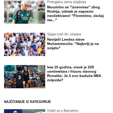
Portugalca nema strpljenja
Mourinho se "iznervirao" zbog
Rodrija, odmah je napravio
neočekivano! "Florentino, slušaj
me..."
Sjajan meč bh. stopera
Navijači Leedsa slave
Muharemovića: "Najbolji je na
svijetu"
Ima 15 godina, visok je 229
centimetara i frizuru slavnog
Ronalda: Je li ovo buduća NBA
zvijezda?
NAJČITANIJE IZ KATEGORIJE
Vratili se u Barcelonu