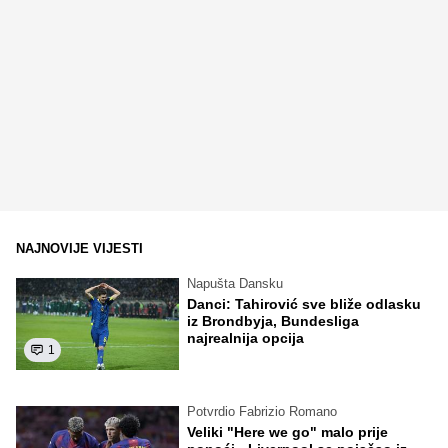
NAJNOVIJE VIJESTI
Napušta Dansku
Danci: Tahirović sve bliže odlasku
iz Brondbyja, Bundesliga
najrealnija opcija
1
Potvrdio Fabrizio Romano
Veliki "Here we go" malo prije