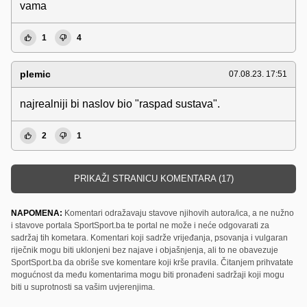
vama
1
4
plemic
07.08.23. 17:51
najrealniji bi naslov bio "raspad sustava".
2
1
PRIKAŽI STRANICU KOMENTARA (17)
NAPOMENA:
Komentari odražavaju stavove njihovih autora/ica, a ne nužno
i stavove portala SportSport.ba te portal ne može i neće odgovarati za
sadržaj tih kometara. Komentari koji sadrže vrijeđanja, psovanja i vulgaran
riječnik mogu biti uklonjeni bez najave i objašnjenja, ali to ne obavezuje
SportSport.ba da obriše sve komentare koji krše pravila. Čitanjem prihvatate
mogućnost da među komentarima mogu biti pronađeni sadržaji koji mogu
biti u suprotnosti sa vašim uvjerenjima.