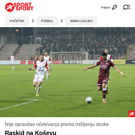
Prijava
Otvori profi
Ot
POČETNA
FUDBAL
WWIN LIGA BIH
Nije opravdao očekivanja prema mišljenju struke
Raskid na Koševu