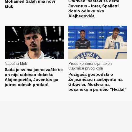
Otkriveni sastavi za derbi
Mohamed Salah ima novi
Juventus - Inter, Spalletti
klub
donio odluku oko
Alajbegovića
Napušta klub
Press-konferencija nakon
utakmice prvog kola
Sada je svima jasno zašto se
Puzigaća gospodski o
on nije radovao dolasku
Željezničaru i ambijentu na
Alajbegovića, Juventus ga
Grbavici, Muslera na
jutros odmah prodao!
bosanskom poručio "Hvala!"