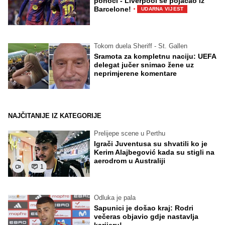
ponoći - Liverpool se pojačao iz
·
Barcelone!
UDARNA VIJEST
Tokom duela Sheriff - St. Gallen
Sramota za kompletnu naciju: UEFA
delegat jučer snimao žene uz
neprimjerene komentare
NAJČITANIJE IZ KATEGORIJE
Prelijepe scene u Perthu
Igrači Juventusa su shvatili ko je
Kerim Alajbegović kada su stigli na
aerodrom u Australiji
1
Odluka je pala
Sapunici je došao kraj: Rodri
večeras objavio gdje nastavlja