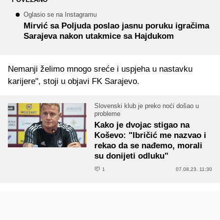
Oglasio se na Instagramu
Mirvić sa Poljuda poslao jasnu poruku igračima
Sarajeva nakon utakmice sa Hajdukom
Nemanji želimo mnogo sreće i uspjeha u nastavku
karijere", stoji u objavi FK Sarajevo.
Slovenski klub je preko noći došao u
probleme
Kako je dvojac stigao na
Koševo: "Ibričić me nazvao i
rekao da se nađemo, morali
su donijeti odluku"
1
07.08.23. 11:30