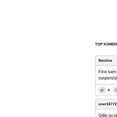
TOP KOMEN
Nautica
Fino sam 
suspenzij
6
user16772
Gdje su o