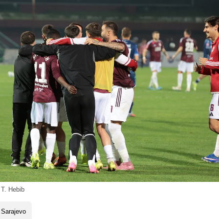
 T. Hebib
 Sarajevo