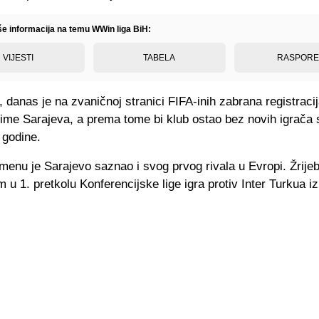
iše informacija na temu WWin liga BiH:
VIJESTI
TABELA
RASPOR
 danas je na zvaničnoj stranici FIFA-inih zabrana registraci
 ime Sarajeva, a prema tome bi klub ostao bez novih igrača 
 godine.
nu je Sarajevo saznao i svog prvog rivala u Evropi. Žrijeb
m u 1. pretkolu Konferencijske lige igra protiv Inter Turkua i