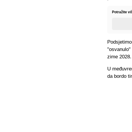
Potražite v
Podsjetimo,
"osvanulo"
zime 2028.
U međuvreme
da bordo ti