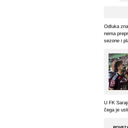
Odluka znač
nema prepre
sezone i pl
U FK Saraj
čega je usl
POVEZ