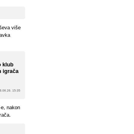
oševa više
tavka
o klub
h igrača
6.06.26. 15:35
-e, nakon
grača.