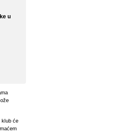
ike u
cama
može
 klub će
domaćem