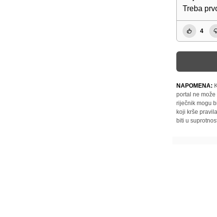
Treba prvo
4
NAPOMENA:
K
portal ne može 
riječnik mogu b
koji krše pravi
biti u suprotnos