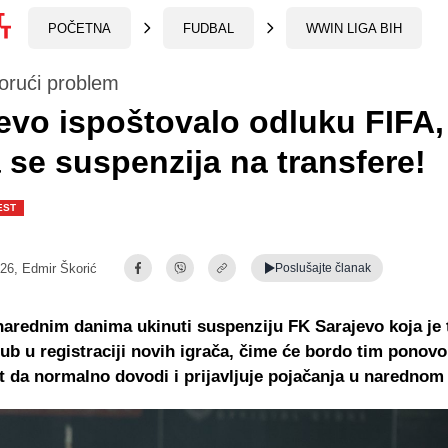
POČETNA
FUDBAL
WWIN LIGA BIH
orući problem
evo ispoštovalo odluku FIFA,
 se suspenzija na transfere!
EST
:26,
Edmir Škorić
Poslušajte
članak
narednim danima ukinuti suspenziju FK Sarajevo koja je 
lub u registraciji novih igrača, čime će bordo tim ponovo
da normalno dovodi i prijavljuje pojačanja u narednom