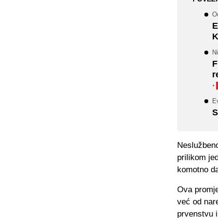
Od
E
K
Ni
F
r
·
Ev
S
Neslužbeno
prilikom je
komotno da 
Ova promjen
već od nar
prvenstvu 