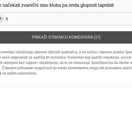
 sačekati zvanični stav kluba pa onda gluposti laprdati
1
PRIKAŽI STRANICU KOMENTARA (17)
omentari odražavaju stavove njihovih autora/ica, a ne nužno i stavove portala Spor
i neće odgovarati za sadržaj tih kometara. Komentari koji sadrže vrijeđanja, psovan
iti uklonjeni bez najave i objašnjenja, ali to ne obavezuje SportSport.ba da obriše
la. Čitanjem prihvatate mogućnost da među komentarima mogu biti pronađeni sadrža
ti sa vašim uvjerenjima.