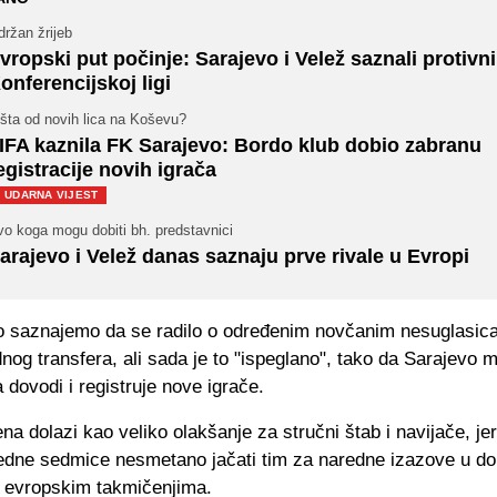
ržan žrijeb
vropski put počinje: Sarajevo i Velež saznali protivn
onferencijskoj ligi
šta od novih lica na Koševu?
IFA kaznila FK Sarajevo: Bordo klub dobio zabranu
egistracije novih igrača
UDARNA VIJEST
o koga mogu dobiti bh. predstavnici
arajevo i Velež danas saznaju prve rivale u Evropi
 saznajemo da se radilo o određenim novčanim nesuglasi
dnog transfera, ali sada je to "ispeglano", tako da Sarajevo 
dovodi i registruje nove igrače.
a dolazi kao veliko olakšanje za stručni štab i navijače, jer
edne sedmice nesmetano jačati tim za naredne izazove u 
i evropskim takmičenjima.