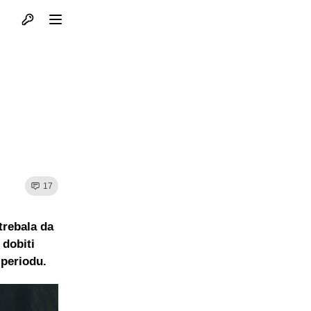
Otvori profil
Otvori meni
17
trebala da
 dobiti
 periodu.