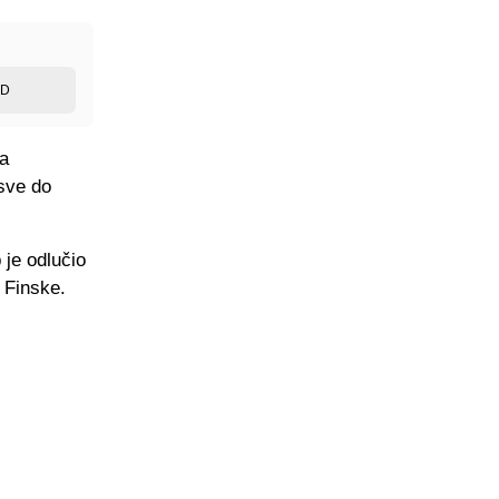
ED
ja
sve do
 je odlučio
z Finske.