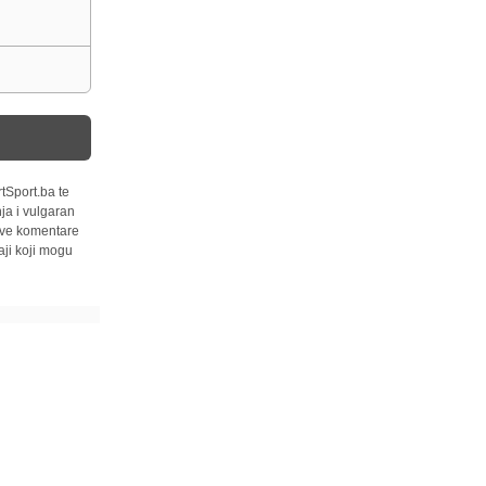
tSport.ba te
ja i vulgaran
 sve komentare
ji koji mogu