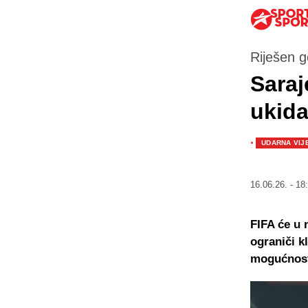
Riješen g
Saraj
ukida
·
UDARNA VIJ
16.06.26. - 18
FIFA će u 
ograniči k
mogućnost 