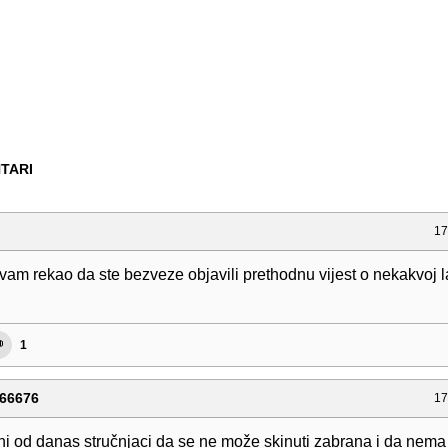
TARI
17
vam rekao da ste bezveze objavili prethodnu vijest o nekakvoj l
i
1
66676
17
ni od danas stručnjaci da se ne može skinuti zabrana i da nema