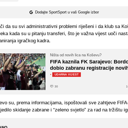
Dodajte SportSport u vaš Google izbor
i da su svi administrativni problemi riješeni i da klub sa K
ka kada su u pitanju transferi, što je važna vijest uoči nas
aniranja igračkog kadra.
Ništa od novih lica na Koševu?
FIFA kaznila FK Sarajevo: Bord
dobio zabranu registracije novi
·
UDARNA VIJEST
30
1
evo su, prema informacijama, ispoštovali sve zahtjeve FIFA
ijedilo skidanje zabrane i “zeleno svjetlo” za rad na tržištu i
ANO