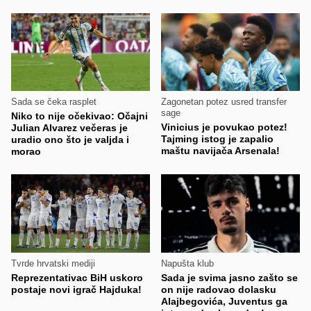
Sada se čeka rasplet
Zagonetan potez usred transfer
sage
Niko to nije očekivao: Očajni
Vinicius je povukao potez!
Julian Alvarez večeras je
Tajming istog je zapalio
uradio ono što je valjda i
maštu navijača Arsenala!
morao
Tvrde hrvatski mediji
Napušta klub
Reprezentativac BiH uskoro
Sada je svima jasno zašto se
postaje novi igrač Hajduka!
on nije radovao dolasku
Alajbegovića, Juventus ga