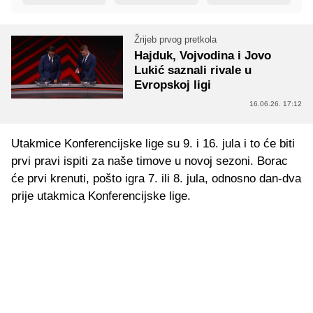
Žrijeb prvog pretkola
Hajduk, Vojvodina i Jovo
Lukić saznali rivale u
Evropskoj ligi
16.06.26. 17:12
Utakmice Konferencijske lige su 9. i 16. jula i to će biti
prvi pravi ispiti za naše timove u novoj sezoni. Borac
će prvi krenuti, pošto igra 7. ili 8. jula, odnosno dan-dva
prije utakmica Konferencijske lige.