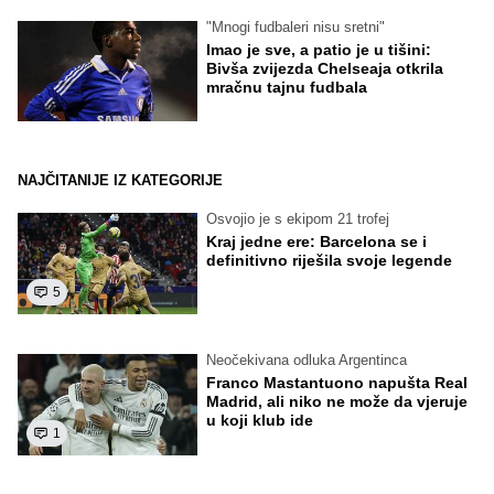
"Mnogi fudbaleri nisu sretni"
Imao je sve, a patio je u tišini:
Bivša zvijezda Chelseaja otkrila
mračnu tajnu fudbala
NAJČITANIJE IZ KATEGORIJE
Osvojio je s ekipom 21 trofej
Kraj jedne ere: Barcelona se i
definitivno riješila svoje legende
5
Neočekivana odluka Argentinca
Franco Mastantuono napušta Real
Madrid, ali niko ne može da vjeruje
u koji klub ide
1