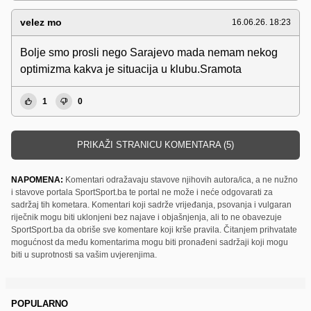
velez mo
16.06.26. 18:23
Bolje smo prosli nego Sarajevo mada nemam nekog
optimizma kakva je situacija u klubu.Sramota
1
0
PRIKAŽI STRANICU KOMENTARA (5)
NAPOMENA:
Komentari odražavaju stavove njihovih autora/ica, a ne nužno
i stavove portala SportSport.ba te portal ne može i neće odgovarati za
sadržaj tih kometara. Komentari koji sadrže vrijeđanja, psovanja i vulgaran
riječnik mogu biti uklonjeni bez najave i objašnjenja, ali to ne obavezuje
SportSport.ba da obriše sve komentare koji krše pravila. Čitanjem prihvatate
mogućnost da među komentarima mogu biti pronađeni sadržaji koji mogu
biti u suprotnosti sa vašim uvjerenjima.
POPULARNO