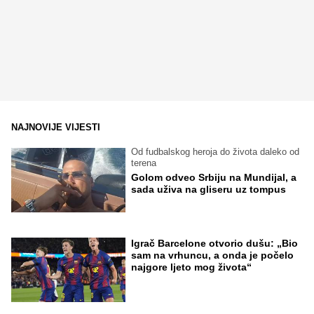
NAJNOVIJE VIJESTI
Od fudbalskog heroja do života daleko od
terena
Golom odveo Srbiju na Mundijal, a
sada uživa na gliseru uz tompus
Igrač Barcelone otvorio dušu: „Bio
sam na vrhuncu, a onda je počelo
najgore ljeto mog života“