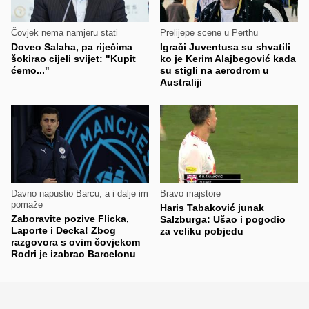
Čovjek nema namjeru stati
Prelijepe scene u Perthu
Doveo Salaha, pa riječima
Igrači Juventusa su shvatili
šokirao cijeli svijet: "Kupit
ko je Kerim Alajbegović kada
ćemo..."
su stigli na aerodrom u
Australiji
Davno napustio Barcu, a i dalje im
Bravo majstore
pomaže
Haris Tabaković junak
Zaboravite pozive Flicka,
Salzburga: Ušao i pogodio
Laporte i Decka! Zbog
za veliku pobjedu
razgovora s ovim čovjekom
Rodri je izabrao Barcelonu