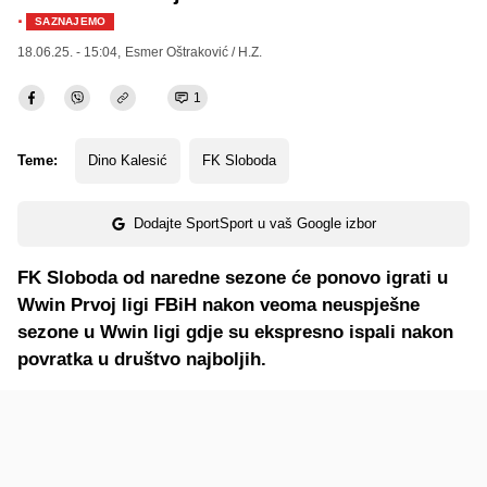
·
SAZNAJEMO
18.06.25. - 15:04,
Esmer Oštraković / H.Z.
1
Teme:
Dino Kalesić
FK Sloboda
Dodajte SportSport u vaš Google izbor
FK Sloboda od naredne sezone će ponovo igrati u
Wwin Prvoj ligi FBiH nakon veoma neuspješne
sezone u Wwin ligi gdje su ekspresno ispali nakon
povratka u društvo najboljih.