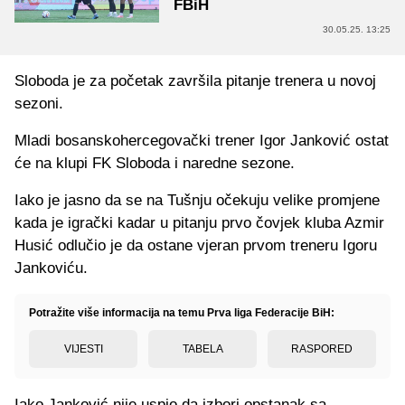
FBiH
30.05.25. 13:25
Sloboda je za početak završila pitanje trenera u novoj
sezoni.
Mladi bosanskohercegovački trener Igor Janković ostat
će na klupi FK Sloboda i naredne sezone.
Iako je jasno da se na Tušnju očekuju velike promjene
kada je igrački kadar u pitanju prvo čovjek kluba Azmir
Husić odlučio je da ostane vjeran prvom treneru Igoru
Jankoviću.
Potražite više informacija na temu Prva liga Federacije BiH:
VIJESTI
TABELA
RASPORED
Iako Janković nije uspio da izbori opstanak sa