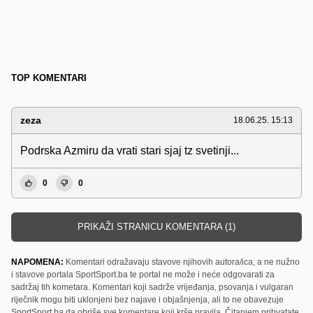
TOP KOMENTARI
zeza
18.06.25. 15:13
Podrska Azmiru da vrati stari sjaj tz svetinji...
0
0
PRIKAŽI STRANICU KOMENTARA (1)
NAPOMENA:
Komentari odražavaju stavove njihovih autora/ica, a ne nužno
i stavove portala SportSport.ba te portal ne može i neće odgovarati za
sadržaj tih kometara. Komentari koji sadrže vrijeđanja, psovanja i vulgaran
riječnik mogu biti uklonjeni bez najave i objašnjenja, ali to ne obavezuje
SportSport.ba da obriše sve komentare koji krše pravila. Čitanjem prihvatate