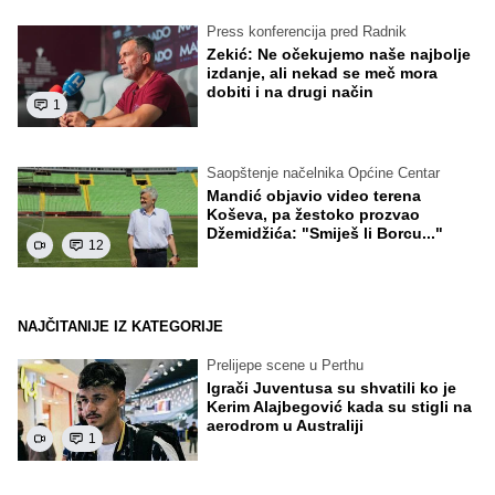
Press konferencija pred Radnik
Zekić: Ne očekujemo naše najbolje
izdanje, ali nekad se meč mora
dobiti i na drugi način
1
Saopštenje načelnika Općine Centar
Mandić objavio video terena
Koševa, pa žestoko prozvao
Džemidžića: "Smiješ li Borcu..."
12
NAJČITANIJE IZ KATEGORIJE
Prelijepe scene u Perthu
Igrači Juventusa su shvatili ko je
Kerim Alajbegović kada su stigli na
aerodrom u Australiji
1