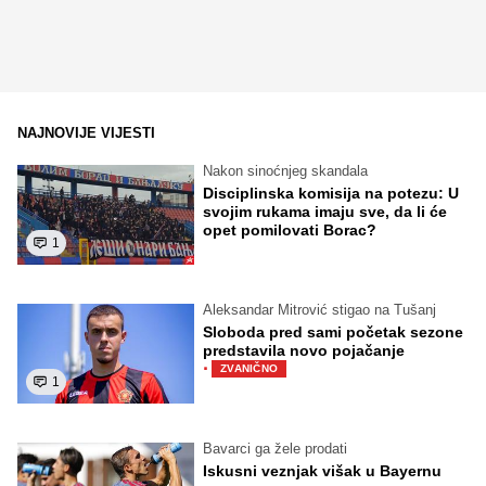
NAJNOVIJE VIJESTI
Nakon sinoćnjeg skandala
Disciplinska komisija na potezu: U
svojim rukama imaju sve, da li će
opet pomilovati Borac?
1
Aleksandar Mitrović stigao na Tušanj
Sloboda pred sami početak sezone
predstavila novo pojačanje
·
ZVANIČNO
1
Bavarci ga žele prodati
Iskusni veznjak višak u Bayernu