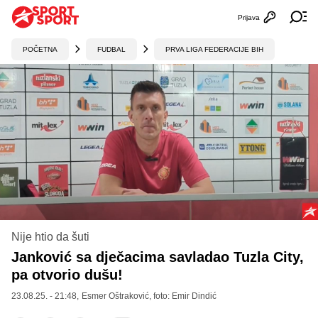
Prijava
Otvori profi
Ot
POČETNA
FUDBAL
PRVA LIGA FEDERACIJE BIH
Nije htio da šuti
Janković sa dječacima savladao Tuzla City,
pa otvorio dušu!
23.08.25. - 21:48,
Esmer Oštraković
, foto: Emir Dindić