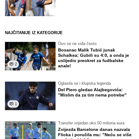
NAJČITANIJE IZ KATEGORIJE
Ovo se ne viđa često
Bosanac Malik Tubić junak
Schalkea: Gubili su 4:0, a onda je
uslijedio preokret za fudbalske
2
anale!
Oglasila se i klupska legenda
Del Piero gledao Alajbegovića:
"Mislim da za tim nema potrebe"
1
Transfer vrijedan oko 50 miliona eura
Zvijezda Barcelone danas nazvala
Flicka i poručila mu: "Neću se više