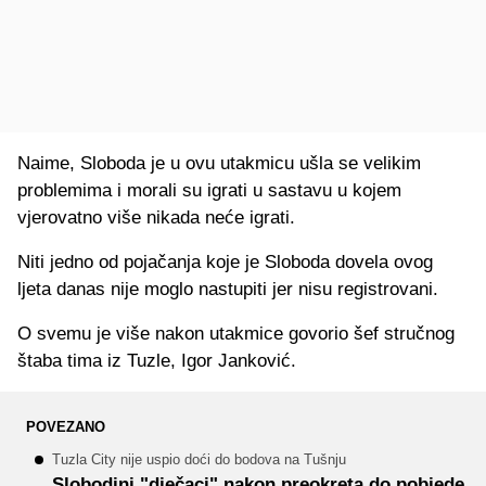
Naime, Sloboda je u ovu utakmicu ušla se velikim
problemima i morali su igrati u sastavu u kojem
vjerovatno više nikada neće igrati.
Niti jedno od pojačanja koje je Sloboda dovela ovog
ljeta danas nije moglo nastupiti jer nisu registrovani.
O svemu je više nakon utakmice govorio šef stručnog
štaba tima iz Tuzle, Igor Janković.
POVEZANO
Tuzla City nije uspio doći do bodova na Tušnju
Slobodini "dječaci" nakon preokreta do pobjede