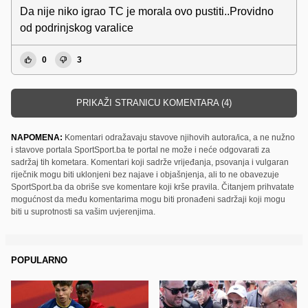
Da nije niko igrao TC je morala ovo pustiti..Providno
od podrinjskog varalice
0
3
PRIKAŽI STRANICU KOMENTARA (4)
NAPOMENA:
Komentari odražavaju stavove njihovih autora/ica, a ne nužno
i stavove portala SportSport.ba te portal ne može i neće odgovarati za
sadržaj tih kometara. Komentari koji sadrže vrijeđanja, psovanja i vulgaran
riječnik mogu biti uklonjeni bez najave i objašnjenja, ali to ne obavezuje
SportSport.ba da obriše sve komentare koji krše pravila. Čitanjem prihvatate
mogućnost da među komentarima mogu biti pronađeni sadržaji koji mogu
biti u suprotnosti sa vašim uvjerenjima.
POPULARNO