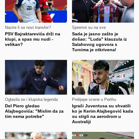
Nazire li se novi transfer?
Spremni su na sve
PSV Bajraktarevića drži na
Sada je jasno zašto je
klupi, a spas mu nudi -
došao: "Luda" klauzula iz
velikan?
Salahovog ugovora s
Turcima je otkrivena!
Oglasila se i klupska legenda
Prelijepe scene u Perthu
Del Piero gledao
Igrači Juventusa su shvatili
Alajbegovića: "Mislim da za
ko je Kerim Alajbegović kada
tim nema potrebe"
su stigli na aerodrom u
Australiji