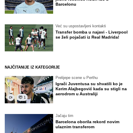
Barcelonu
Već su uspostavljeni kontakti
Transfer bomba u najavi - Liverpool
se želi pojačati iz Real Madrida!
NAJČITANIJE IZ KATEGORIJE
Prelijepe scene u Perthu
Igrači Juventusa su shvatili ko je
Kerim Alajbegović kada su stigli na
aerodrom u Australiji
1
Jačaju tim
Barcelona oborila rekord novim
ulaznim transferom