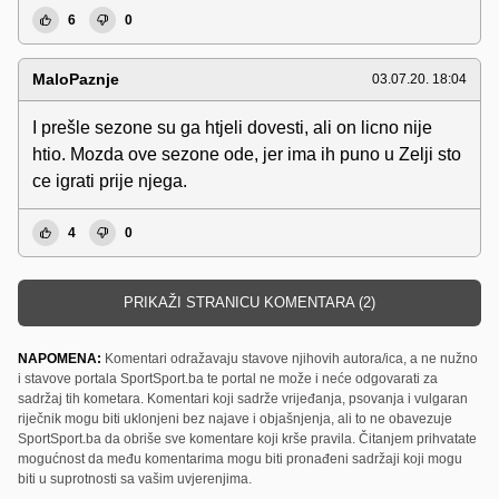
6
0
MaloPaznje
03.07.20. 18:04
I prešle sezone su ga htjeli dovesti, ali on licno nije
htio. Mozda ove sezone ode, jer ima ih puno u Zelji sto
ce igrati prije njega.
4
0
PRIKAŽI STRANICU KOMENTARA (2)
NAPOMENA:
Komentari odražavaju stavove njihovih autora/ica, a ne nužno
i stavove portala SportSport.ba te portal ne može i neće odgovarati za
sadržaj tih kometara. Komentari koji sadrže vrijeđanja, psovanja i vulgaran
riječnik mogu biti uklonjeni bez najave i objašnjenja, ali to ne obavezuje
SportSport.ba da obriše sve komentare koji krše pravila. Čitanjem prihvatate
mogućnost da među komentarima mogu biti pronađeni sadržaji koji mogu
biti u suprotnosti sa vašim uvjerenjima.