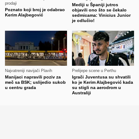
prodaji
Mediji u Španiji jutros
Poznato koji broj je odabrao
objavili ono što se čekalo
Kerim Alajbegović
sedmicama: Vinicius Junior
je odlučio!
Najvatreniji navijači Plavih
Prelijepe scene u Perthu
Manijaci napravili poziv za
Igrači Juventusa su shvatili
meč sa BSK; uslijedio sukob
ko je Kerim Alajbegović kada
u centru grada
su stigli na aerodrom u
Australiji