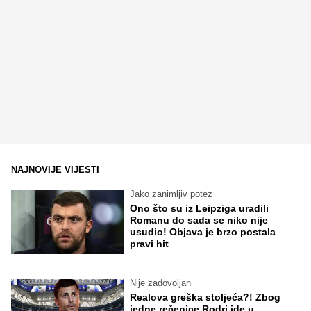
NAJNOVIJE VIJESTI
Jako zanimljiv potez
Ono što su iz Leipziga uradili
Romanu do sada se niko nije
usudio! Objava je brzo postala
pravi hit
Nije zadovoljan
Realova greška stoljeća?! Zbog
jedne rečenice Rodri ide u