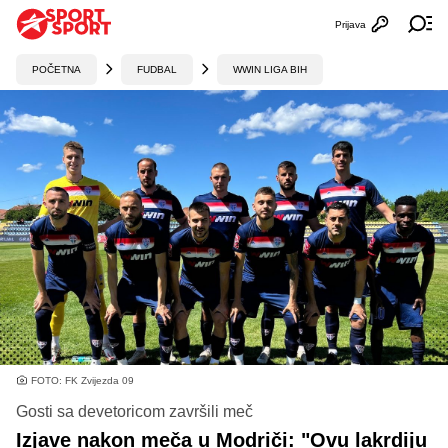
Prijava
Otvori profi
Ot
POČETNA
FUDBAL
WWIN LIGA BIH
FOTO: FK Zvijezda 09
Gosti sa devetoricom završili meč
Izjave nakon meča u Modriči: "Ovu lakrdiju