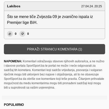
Lakibos
27.04.24. 20:25
Što se mene tiče Zvijezda 09 je zvanično ispala iz
Premijer lige BiH.
0
0
PRIKAŽI STRANICU KOMENTARA (1)
NAPOMENA:
Komentari odražavaju stavove njihovih autora/ica, a ne nužno
i stavove portala SportSport.ba te portal ne može i neće odgovarati za
sadržaj tih kometara. Komentari koji sadrže vrijeđanja, psovanja i vulgaran
riječnik mogu biti uklonjeni bez najave i objašnjenja, ali to ne obavezuje
SportSport.ba da obriše sve komentare koji krše pravila. Čitanjem prihvatate
mogućnost da među komentarima mogu biti pronađeni sadržaji koji mogu
biti u suprotnosti sa vašim uvjerenjima.
POPULARNO