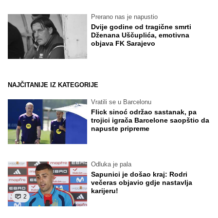
Prerano nas je napustio
Dvije godine od tragične smrti
Dženana Uščuplića, emotivna
objava FK Sarajevo
NAJČITANIJE IZ KATEGORIJE
Vratili se u Barcelonu
Flick sinoć održao sastanak, pa
trojici igrača Barcelone saopštio da
napuste pripreme
Odluka je pala
Sapunici je došao kraj: Rodri
večeras objavio gdje nastavlja
karijeru!
2