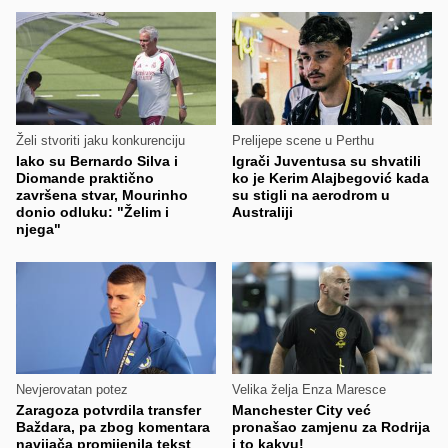
Želi stvoriti jaku konkurenciju
Prelijepe scene u Perthu
Iako su Bernardo Silva i
Igrači Juventusa su shvatili
Diomande praktično
ko je Kerim Alajbegović kada
završena stvar, Mourinho
su stigli na aerodrom u
donio odluku: "Želim i
Australiji
njega"
Nevjerovatan potez
Velika želja Enza Maresce
Zaragoza potvrdila transfer
Manchester City već
Baždara, pa zbog komentara
pronašao zamjenu za Rodrija
navijača promijenila tekst
i to kakvu!