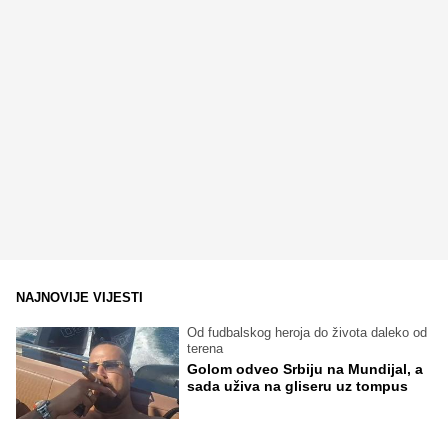
NAJNOVIJE VIJESTI
Od fudbalskog heroja do života daleko od
terena
Golom odveo Srbiju na Mundijal, a
sada uživa na gliseru uz tompus