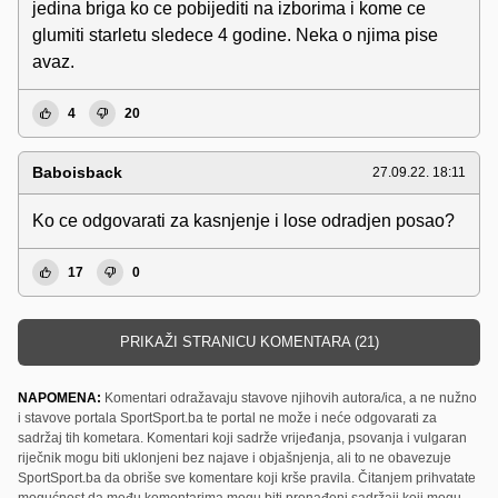
jedina briga ko ce pobijediti na izborima i kome ce
glumiti starletu sledece 4 godine. Neka o njima pise
avaz.
4
20
Baboisback
27.09.22. 18:11
Ko ce odgovarati za kasnjenje i lose odradjen posao?
17
0
PRIKAŽI STRANICU KOMENTARA (21)
NAPOMENA:
Komentari odražavaju stavove njihovih autora/ica, a ne nužno
i stavove portala SportSport.ba te portal ne može i neće odgovarati za
sadržaj tih kometara. Komentari koji sadrže vrijeđanja, psovanja i vulgaran
riječnik mogu biti uklonjeni bez najave i objašnjenja, ali to ne obavezuje
SportSport.ba da obriše sve komentare koji krše pravila. Čitanjem prihvatate
mogućnost da među komentarima mogu biti pronađeni sadržaji koji mogu