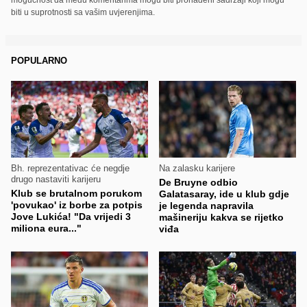
biti u suprotnosti sa vašim uvjerenjima.
POPULARNO
Bh. reprezentativac će negdje
Na zalasku karijere
drugo nastaviti karijeru
De Bruyne odbio
Klub se brutalnom porukom
Galatasaray, ide u klub gdje
'povukao' iz borbe za potpis
je legenda napravila
Jove Lukića! "Da vrijedi 3
mašineriju kakva se rijetko
miliona eura..."
viđa