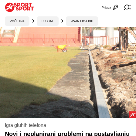
Prijava
Otvori profi
Ot
POČETNA
FUDBAL
WWIN LIGA BIH
Igra gluhih telefona
Novi i neplanirani problemi na postavljanju