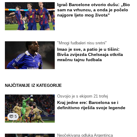
Igrač Barcelone otvorio dušu: „Bio
sam na vrhuncu, a onda je počelo
najgore ljeto mog života“
"Mnogi fudbaleri nisu sretni"
Imao je sve, a patio je u tišini:
Bivša zvijezda Chelseaja otkrila
mračnu tajnu fudbala
NAJČITANIJE IZ KATEGORIJE
Osvojio je s ekipom 21 trofej
Kraj jedne ere: Barcelona se i
definitivno riješila svoje legende
5
Neočekivana odluka Argentinca