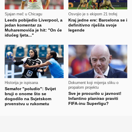
Sjajan meč u Chicagu
Osvojio je s ekipom 21 trofej
Leeds pobijedio Liverpool, a
Kraj jedne ere: Barcelona se i
jedan komentar za
definitivno riješila svoje
Muharemovića je hit: "On će
legende
idućeg ljeta..."
Historija je ispisana
Dokument koji mijenja sliku o
propalom projektu
Semafor "poludio": Svijet
Sve je procurilo u javnost!
bruji o onome što se
Infantino planirao praviti
dogodilo na Svjetskom
FIFA-inu Superligu?
prvenstvu u rukometu