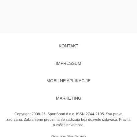
KONTAKT
IMPRESSUM
MOBILNE APLIKACIJE
MARKETING
Copyright 2008-26. SportSport d.o.o. ISSN 2744-2195. Sva prava
zadržana. Zabranjeno preuzimanje sadržaja bez dozvole izdavača.
Pravila
o zaštiti privatnosti.
Osigurava
Sikra Security