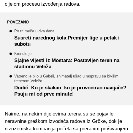
cijelom procesu izvođenja radova.
POVEZANO
Po tri meča u dva dana
Susreti narednog kola Premijer lige u petak i
subotu
Krenulo je
Sjajne vijesti iz Mostara: Postavljen teren na
stadionu Veleža
Vatreno je bilo u Gabeli, snimatelj ušao u raspravu sa bivšim
trenerom Veleža
Dudić: Ko je skakao, ko je provocirao navijače?
Psuju mi od prve minute!
Naime, na nekim dijelovima terena su se pojavile
neravnine greškom izvođača radova iz Grčke, dok je
nizozemska kompanija počela sa preranim prošivanjem