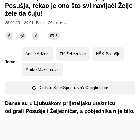
Posušja, rekao je ono što svi navijači Želje
žele da čuju!
28.06.25. - 20:01,
Esmer Oštraković
5
Admir Adžem
FK Željezničar
HŠK Posušje
Teme:
Marko Maksimović
Dodajte SportSport u vaš Google izbor
Danas su u Ljubuškom prijateljsku utakmicu
odigrali Posušje i Željezničar, a pobjednika nije bilo.