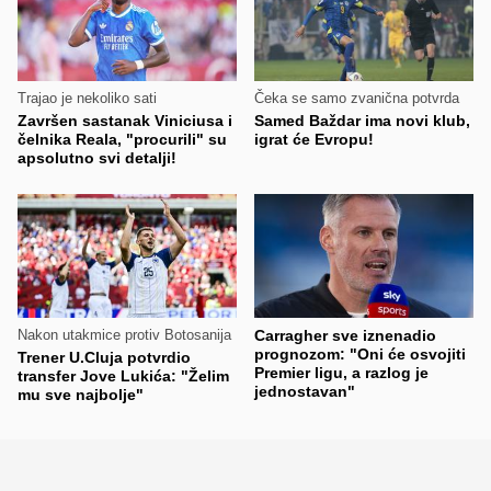
Trajao je nekoliko sati
Čeka se samo zvanična potvrda
Završen sastanak Viniciusa i
Samed Baždar ima novi klub,
čelnika Reala, "procurili" su
igrat će Evropu!
apsolutno svi detalji!
Nakon utakmice protiv Botosanija
Carragher sve iznenadio
prognozom: "Oni će osvojiti
Trener U.Cluja potvrdio
Premier ligu, a razlog je
transfer Jove Lukića: "Želim
jednostavan"
mu sve najbolje"