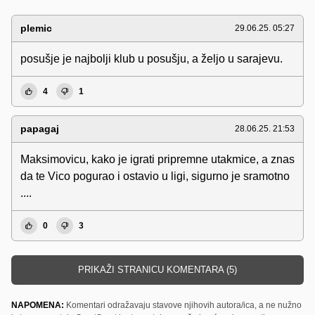
plemic
29.06.25. 05:27
posušje je najbolji klub u posušju, a željo u sarajevu.
4
1
papagaj
28.06.25. 21:53
Maksimovicu, kako je igrati pripremne utakmice, a znas
da te Vico pogurao i ostavio u ligi, sigurno je sramotno
....
0
3
PRIKAŽI STRANICU KOMENTARA (5)
NAPOMENA:
Komentari odražavaju stavove njihovih autora/ica, a ne nužno