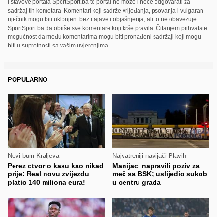
i stavove portala SportSport.ba te portal ne može i neće odgovarati za
sadržaj tih kometara. Komentari koji sadrže vrijeđanja, psovanja i vulgaran
riječnik mogu biti uklonjeni bez najave i objašnjenja, ali to ne obavezuje
SportSport.ba da obriše sve komentare koji krše pravila. Čitanjem prihvatate
mogućnost da među komentarima mogu biti pronađeni sadržaji koji mogu
biti u suprotnosti sa vašim uvjerenjima.
POPULARNO
Novi bum Kraljeva
Najvatreniji navijači Plavih
Perez otvorio kasu kao nikad
Manijaci napravili poziv za
prije: Real novu zvijezdu
meč sa BSK; uslijedio sukob
platio 140 miliona eura!
u centru grada