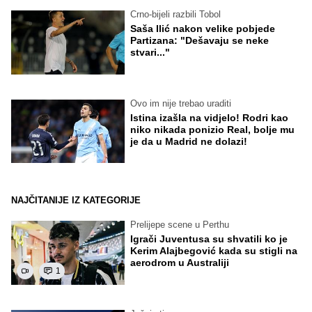
Crno-bijeli razbili Tobol
Saša Ilić nakon velike pobjede
Partizana: "Dešavaju se neke
stvari..."
Ovo im nije trebao uraditi
Istina izašla na vidjelo! Rodri kao
niko nikada ponizio Real, bolje mu
je da u Madrid ne dolazi!
NAJČITANIJE IZ KATEGORIJE
Prelijepe scene u Perthu
Igrači Juventusa su shvatili ko je
Kerim Alajbegović kada su stigli na
aerodrom u Australiji
1