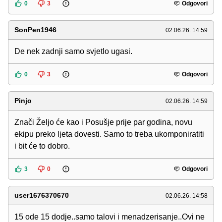
0
3
Odgovori
SonPen1946
02.06.26. 14:59
De nek zadnji samo svjetlo ugasi.
0
3
Odgovori
Pinjo
02.06.26. 14:59
Znači Željo će kao i Posušje prije par godina, novu
ekipu preko ljeta dovesti. Samo to treba ukomponiratiti
i bit će to dobro.
3
0
Odgovori
user1676370670
02.06.26. 14:58
15 ode 15 dodje..samo talovi i menadzerisanje..Ovi ne