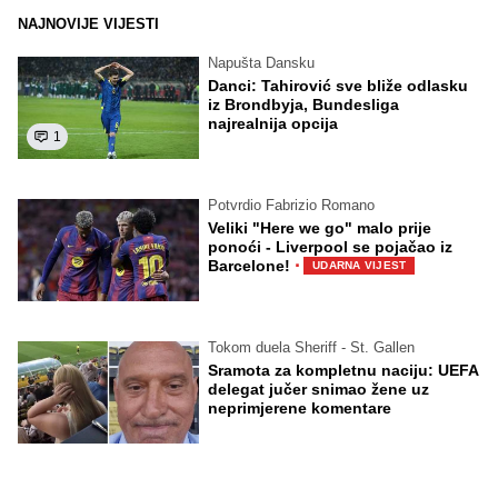
NAJNOVIJE VIJESTI
Napušta Dansku
Danci: Tahirović sve bliže odlasku
iz Brondbyja, Bundesliga
najrealnija opcija
1
Potvrdio Fabrizio Romano
Veliki "Here we go" malo prije
ponoći - Liverpool se pojačao iz
·
Barcelone!
UDARNA VIJEST
Tokom duela Sheriff - St. Gallen
Sramota za kompletnu naciju: UEFA
delegat jučer snimao žene uz
neprimjerene komentare