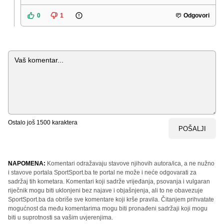
0
1
Odgovori
Komentar
Ostalo još
1500
karaktera
POŠALJI
NAPOMENA:
Komentari odražavaju stavove njihovih autora/ica, a ne nužno
i stavove portala SportSport.ba te portal ne može i neće odgovarati za
sadržaj tih kometara. Komentari koji sadrže vrijeđanja, psovanja i vulgaran
riječnik mogu biti uklonjeni bez najave i objašnjenja, ali to ne obavezuje
SportSport.ba da obriše sve komentare koji krše pravila. Čitanjem prihvatate
mogućnost da među komentarima mogu biti pronađeni sadržaji koji mogu
biti u suprotnosti sa vašim uvjerenjima.