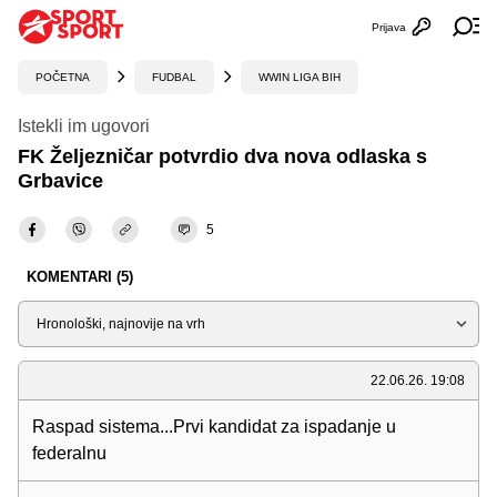
Prijava
Otvori profi
Ot
POČETNA
FUDBAL
WWIN LIGA BIH
Istekli im ugovori
FK Željezničar potvrdio dva nova odlaska s
Grbavice
5
KOMENTARI (5)
Sortiraj
22.06.26. 19:08
Raspad sistema...Prvi kandidat za ispadanje u
federalnu