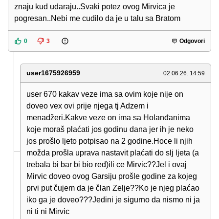
znaju kud udaraju..Svaki potez ovog Mirvica je
pogresan..Nebi me cudilo da je u talu sa Bratom
0
3
Odgovori
user1675926959
02.06.26. 14:59
user 670 kakav veze ima sa ovim koje nije on
doveo vex ovi prije njega tj Adzem i
menadžeri.Kakve veze on ima sa Holanđanima
koje moraš plaćati jos godinu dana jer ih je neko
jos prošlo ljeto potpisao na 2 godine.Hoce li njih
možda prošla uprava nastavit plaćati do slj ljeta (a
trebala bi bar bi bio red)ili ce Mirvic??Jel i ovaj
Mirvic doveo ovog Garsiju prošle godine za kojeg
prvi put čujem da je član Zelje??Ko je njeg plaćao
iko ga je doveo???Jedini je sigurno da nismo ni ja
ni ti ni Mirvic