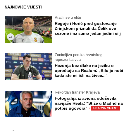
NAJNOVIJE VIJESTI
Vratili se u elitu
Regoje i Horić pred gostovanje
Zrinjskom priznali da Čelik ove
sezone ima samo jedan jedini cilj
Zanimljiva poruka hrvatskog
reprezentativca
Hezonja bez dlake na jeziku o
oproštaju sa Realom: „Bilo je noći
kada ste mi išli na živce...“
Rekordan transfer Kraljeva
Fotografija iz aviona oduševila
navijače Reala: "Stiže u Madrid na
·
potpis ugovora"
UDARNA VIJEST