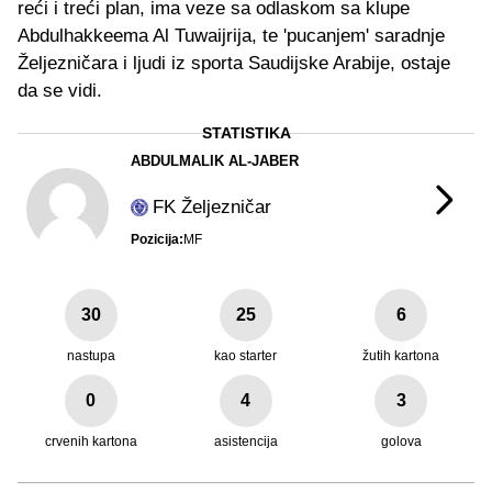
reći i treći plan, ima veze sa odlaskom sa klupe
Abdulhakkeema Al Tuwaijrija, te 'pucanjem' saradnje
Željezničara i ljudi iz sporta Saudijske Arabije, ostaje
da se vidi.
STATISTIKA
ABDULMALIK AL-JABER
FK Željezničar
Pozicija:
MF
30
25
6
nastupa
kao starter
žutih kartona
0
4
3
crvenih kartona
asistencija
golova