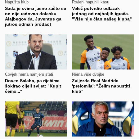
Napušta klub
Rođeni napunili kasu
Sada je svima jasno zašto se
Velež potvrdio odlazak
on nije radovao dolasku
jednog od najboljih igrača:
Alajbegovića, Juventus ga
"Više nije član našeg kluba"
jutros odmah prodao!
Čovjek nema namjeru stati
Nema više dvojbe
Doveo Salaha, pa riječima
Zvijezda Real Madrida
šokirao cijeli svijet: "Kupit
'prelomila': "Želim napustiti
ćemo..."
klub"