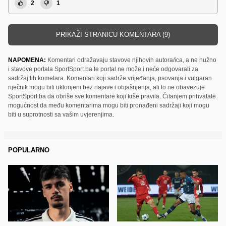
2
1
PRIKAŽI STRANICU KOMENTARA (9)
NAPOMENA:
Komentari odražavaju stavove njihovih autora/ica, a ne nužno
i stavove portala SportSport.ba te portal ne može i neće odgovarati za
sadržaj tih kometara. Komentari koji sadrže vrijeđanja, psovanja i vulgaran
riječnik mogu biti uklonjeni bez najave i objašnjenja, ali to ne obavezuje
SportSport.ba da obriše sve komentare koji krše pravila. Čitanjem prihvatate
mogućnost da među komentarima mogu biti pronađeni sadržaji koji mogu
biti u suprotnosti sa vašim uvjerenjima.
POPULARNO