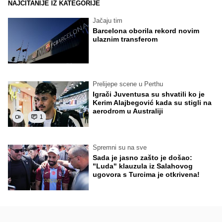
NAJČITANIJE IZ KATEGORIJE
Jačaju tim
Barcelona oborila rekord novim
ulaznim transferom
Prelijepe scene u Perthu
Igrači Juventusa su shvatili ko je
Kerim Alajbegović kada su stigli na
aerodrom u Australiji
1
Spremni su na sve
Sada je jasno zašto je došao:
"Luda" klauzula iz Salahovog
ugovora s Turcima je otkrivena!