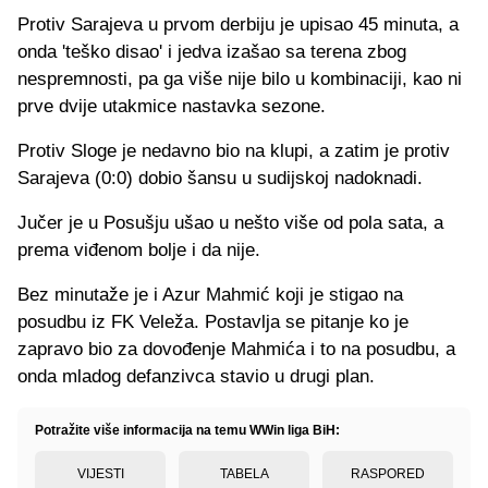
Protiv Sarajeva u prvom derbiju je upisao 45 minuta, a
onda 'teško disao' i jedva izašao sa terena zbog
nespremnosti, pa ga više nije bilo u kombinaciji, kao ni
prve dvije utakmice nastavka sezone.
Protiv Sloge je nedavno bio na klupi, a zatim je protiv
Sarajeva (0:0) dobio šansu u sudijskoj nadoknadi.
Jučer je u Posušju ušao u nešto više od pola sata, a
prema viđenom bolje i da nije.
Bez minutaže je i Azur Mahmić koji je stigao na
posudbu iz FK Veleža. Postavlja se pitanje ko je
zapravo bio za dovođenje Mahmića i to na posudbu, a
onda mladog defanzivca stavio u drugi plan.
Potražite više informacija na temu WWin liga BiH:
VIJESTI
TABELA
RASPORED