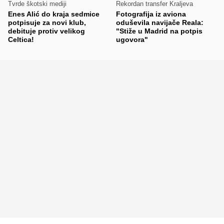
Tvrde škotski mediji
Rekordan transfer Kraljeva
Enes Alić do kraja sedmice
Fotografija iz aviona
potpisuje za novi klub,
oduševila navijače Reala:
debituje protiv velikog
"Stiže u Madrid na potpis
Celtica!
ugovora"