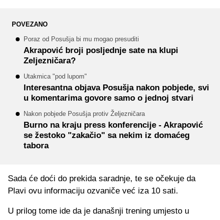
POVEZANO
Poraz od Posušja bi mu mogao presuditi
Akrapović broji posljednje sate na klupi
Zeljezničara?
Utakmica "pod lupom"
Interesantna objava Posušja nakon pobjede, svi
u komentarima govore samo o jednoj stvari
Nakon pobjede Posušja protiv Željezničara
Burno na kraju press konferencije - Akrapović
se žestoko "zakačio" sa nekim iz domaćeg
tabora
Sada će doći do prekida saradnje, te se očekuje da
Plavi ovu informaciju ozvaniče već iza 10 sati.
U prilog tome ide da je današnji trening umjesto u