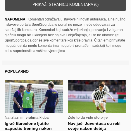
PRIKAŽI STRANICU KOMENTARA (0)
NAPOMENA:
Komentari odražavaju stavove njihovih autora/ica, a ne nužno
i stavove portala SportSport.ba te portal ne može i neće odgovarati za
sadržaj tih kometara. Komentari koji sadrže vrijeđanja, psovanja i vulgaran
riječnik mogu biti uklonjeni bez najave i objašnjenja, ali to ne obavezuje
SportSport.ba da obriše sve komentare koji krše pravila. Čitanjem prihvatate
mogućnost da među komentarima mogu biti pronađeni sadržaji koji mogu
biti u suprotnosti sa vašim uvjerenjima.
POPULARNO
Na izlaznim vratima kluba
Žele to da vide što prije
Igrač Barcelone ljutito
Navijači Juventusa su rekli
napustio trening nakon
svoje nakon debija