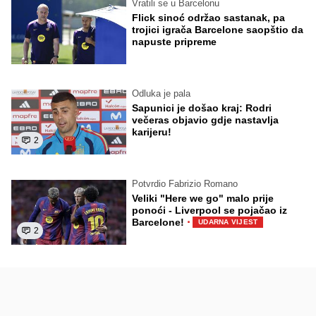
Vratili se u Barcelonu
Flick sinoć održao sastanak, pa
trojici igrača Barcelone saopštio da
napuste pripreme
Odluka je pala
Sapunici je došao kraj: Rodri
večeras objavio gdje nastavlja
karijeru!
2
Potvrdio Fabrizio Romano
Veliki "Here we go" malo prije
ponoći - Liverpool se pojačao iz
·
Barcelone!
UDARNA VIJEST
2