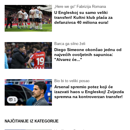
„Here we go“ Fabrizija Romana
U Engleskoj su samo veliki
transferi! Kultni klub plaća za
defanzivca 40 miliona eura!
Barca ga silno želi
Diego Simeone okončao jednu od
najvećih ovoljetnih sapunica:
"Alvarez će..."
Bio bi to veliki posao
Arsenal spremio potez koji će
izazvati haos u Engleskoj! Zvijezda
spremna na kontroverzan transfer!
1
NAJČITANIJE IZ KATEGORIJE