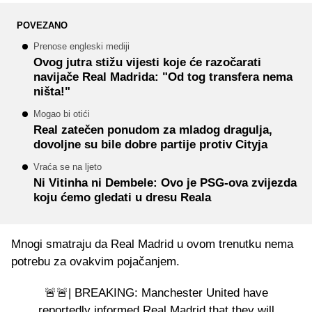
POVEZANO
Prenose engleski mediji
Ovog jutra stižu vijesti koje će razočarati
navijače Real Madrida: "Od tog transfera nema
ništa!"
Mogao bi otići
Real zatečen ponudom za mladog dragulja,
dovoljne su bile dobre partije protiv Cityja
Vraća se na ljeto
Ni Vitinha ni Dembele: Ovo je PSG-ova zvijezda
koju ćemo gledati u dresu Reala
Mnogi smatraju da Real Madrid u ovom trenutku nema
potrebu za ovakvim pojačanjem.
🚨🚨| BREAKING: Manchester United have
reportedly informed Real Madrid that they will