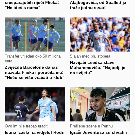
srceparajućih riječi Flicka:
Alajbegovića, od Spallettija
"Ne ideš s nama"
traže jednu stvar!
Transfer vrijedan oko 50 miliona
Sjajan meč bh. stopera
eura
Navijači Leedsa slave
Zvijezda Barcelone danas
Muharemovića: "Najbolji je
nazvala Flicka i poručila mu:
na svijetu"
"Neću se više vraćati u klub"
Ovo im nije trebao uraditi
Prelijepe scene u Perthu
Istina izašla na vidjelo! Rodri
Igrači Juventusa su shvatili