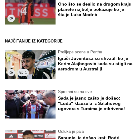
Ono što se desilo na drugom kraju
planete najbolje pokazuje ko je i
šta je Luka Modrić
NAJČITANIJE IZ KATEGORIJE
Prelijepe scene u Perthu
Igrači Juventusa su shvatili ko je
Kerim Alajbegović kada su stigli na
aerodrom u Australiji
1
Spremni su na sve
Sada je jasno zašto je došao:
"Luda" klauzula iz Salahovog
ugovora s Turcima je otkrivena!
Odluka je pala
Sapunici je došao kraj: Rodri