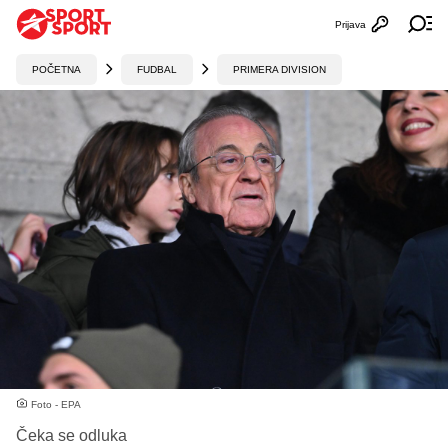
Prijava
Otvori profi
Ot
POČETNA
FUDBAL
PRIMERA DIVISION
Foto - EPA
Čeka se odluka