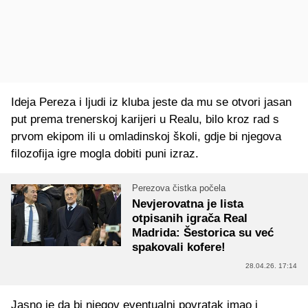
Ideja Pereza i ljudi iz kluba jeste da mu se otvori jasan
put prema trenerskoj karijeri u Realu, bilo kroz rad s
prvom ekipom ili u omladinskoj školi, gdje bi njegova
filozofija igre mogla dobiti puni izraz.
Perezova čistka počela
Nevjerovatna je lista
otpisanih igrača Real
Madrida: Šestorica su već
spakovali kofere!
28.04.26. 17:14
Jasno je da bi njegov eventualni povratak imao i