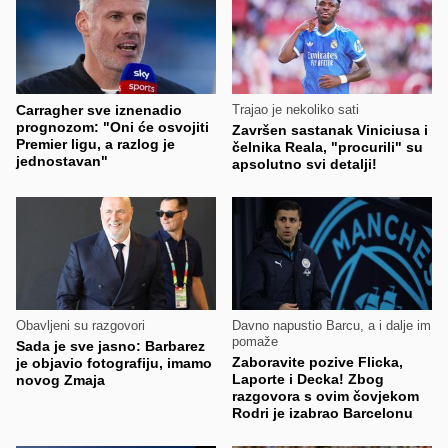
Carragher sve iznenadio
Trajao je nekoliko sati
prognozom: "Oni će osvojiti
Završen sastanak Viniciusa i
Premier ligu, a razlog je
čelnika Reala, "procurili" su
jednostavan"
apsolutno svi detalji!
Obavljeni su razgovori
Davno napustio Barcu, a i dalje im
pomaže
Sada je sve jasno: Barbarez
Zaboravite pozive Flicka,
je objavio fotografiju, imamo
Laporte i Decka! Zbog
novog Zmaja
razgovora s ovim čovjekom
Rodri je izabrao Barcelonu