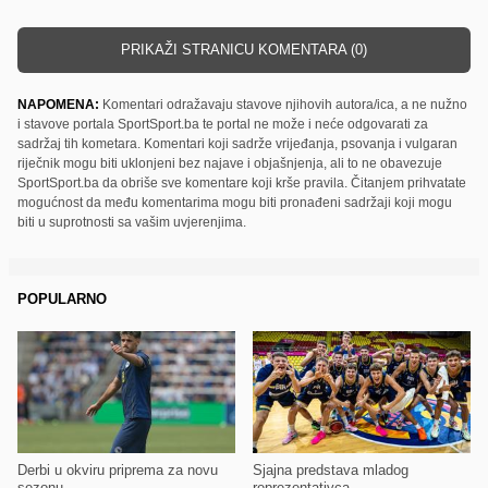
PRIKAŽI STRANICU KOMENTARA (0)
NAPOMENA:
Komentari odražavaju stavove njihovih autora/ica, a ne nužno
i stavove portala SportSport.ba te portal ne može i neće odgovarati za
sadržaj tih kometara. Komentari koji sadrže vrijeđanja, psovanja i vulgaran
riječnik mogu biti uklonjeni bez najave i objašnjenja, ali to ne obavezuje
SportSport.ba da obriše sve komentare koji krše pravila. Čitanjem prihvatate
mogućnost da među komentarima mogu biti pronađeni sadržaji koji mogu
biti u suprotnosti sa vašim uvjerenjima.
POPULARNO
Derbi u okviru priprema za novu
Sjajna predstava mladog
sezonu
reprezentativca