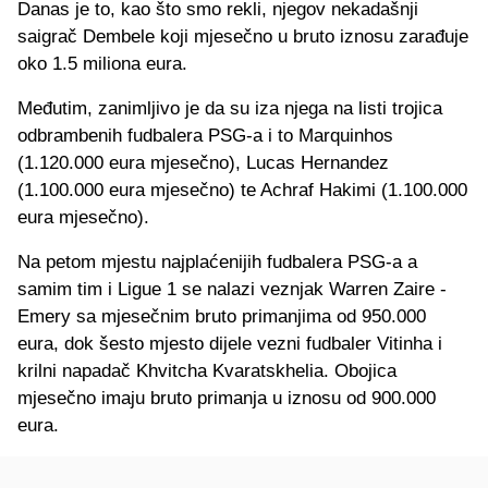
Danas je to, kao što smo rekli, njegov nekadašnji
saigrač Dembele koji mjesečno u bruto iznosu zarađuje
oko 1.5 miliona eura.
Međutim, zanimljivo je da su iza njega na listi trojica
odbrambenih fudbalera PSG-a i to Marquinhos
(1.120.000 eura mjesečno), Lucas Hernandez
(1.100.000 eura mjesečno) te Achraf Hakimi (1.100.000
eura mjesečno).
Na petom mjestu najplaćenijih fudbalera PSG-a a
samim tim i Ligue 1 se nalazi veznjak Warren Zaire -
Emery sa mjesečnim bruto primanjima od 950.000
eura, dok šesto mjesto dijele vezni fudbaler Vitinha i
krilni napadač Khvitcha Kvaratskhelia. Obojica
mjesečno imaju bruto primanja u iznosu od 900.000
eura.