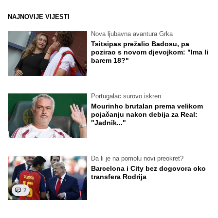
NAJNOVIJE VIJESTI
Nova ljubavna avantura Grka
Tsitsipas prežalio Badosu, pa
pozirao s novom djevojkom: "Ima li
barem 18?"
Portugalac surovo iskren
Mourinho brutalan prema velikom
pojačanju nakon debija za Real:
"Jadnik..."
Da li je na pomolu novi preokret?
Barcelona i City bez dogovora oko
transfera Rodrija
2