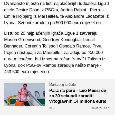
Dvanaesto mjesto na listi najplaćenijih fudbalera Ligu 1
dijele Desire Doue iz PSG-a, Adrien Rabiot i Pierre -
Emile Hojbjerg iz Marseillea, te Alexandre Lacazette iz
Lyona. Svi oni zarađuju po 500.000 eura mjesečno.
Listu od 20 najplaćenijih igrača Ligue 1 zatvaraju
Mason Greenwood, Geoffrey Kondogbia, Ismail
Bennacer, Corentin Tolisso i Goncalo Ramos. Prva
trojica nastupaju za Marseille i zarađuju po 450.000
eura mjesečno. Isti iznos na račun “stavi” i Tolisso iz
Lyona, dok PSG-ov Ramos zarađuje nešto manje -
443.500 eura mjesečno.
Marketing je čudo
Para na paru - Leo Messi će
za 30 sekundi zaraditi
vrtoglavnih 14 miliona eura!
1
10.02.24. 15:51