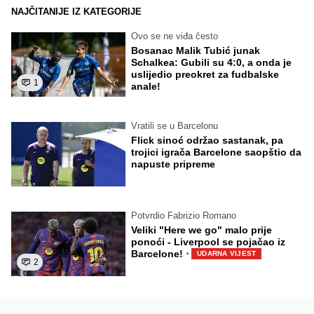
NAJČITANIJE IZ KATEGORIJE
Ovo se ne viđa često
Bosanac Malik Tubić junak
Schalkea: Gubili su 4:0, a onda je
uslijedio preokret za fudbalske
1
anale!
Vratili se u Barcelonu
Flick sinoć održao sastanak, pa
trojici igrača Barcelone saopštio da
napuste pripreme
Potvrdio Fabrizio Romano
Veliki "Here we go" malo prije
ponoći - Liverpool se pojačao iz
·
Barcelone!
UDARNA VIJEST
2