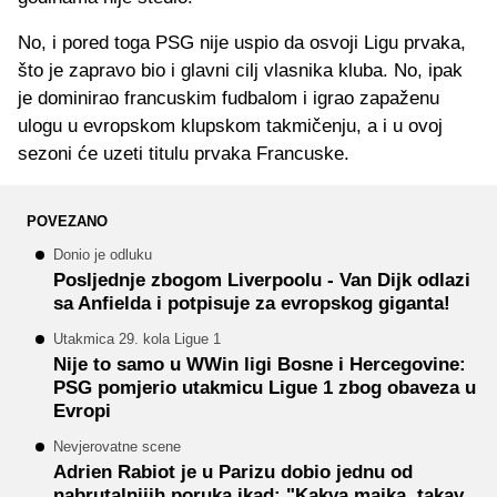
No, i pored toga PSG nije uspio da osvoji Ligu prvaka,
što je zapravo bio i glavni cilj vlasnika kluba. No, ipak
je dominirao francuskim fudbalom i igrao zapaženu
ulogu u evropskom klupskom takmičenju, a i u ovoj
sezoni će uzeti titulu prvaka Francuske.
POVEZANO
Donio je odluku
Posljednje zbogom Liverpoolu - Van Dijk odlazi
sa Anfielda i potpisuje za evropskog giganta!
Utakmica 29. kola Ligue 1
Nije to samo u WWin ligi Bosne i Hercegovine:
PSG pomjerio utakmicu Ligue 1 zbog obaveza u
Evropi
Nevjerovatne scene
Adrien Rabiot je u Parizu dobio jednu od
nabrutalnijih poruka ikad: "Kakva majka, takav