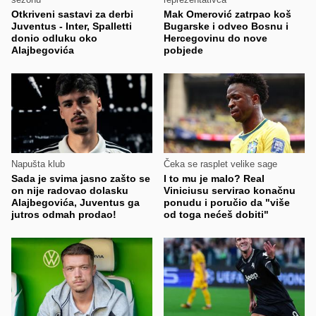
Otkriveni sastavi za derbi
Mak Omerović zatrpao koš
Juventus - Inter, Spalletti
Bugarske i odveo Bosnu i
donio odluku oko
Hercegovinu do nove
Alajbegovića
pobjede
Napušta klub
Čeka se rasplet velike sage
Sada je svima jasno zašto se
I to mu je malo? Real
on nije radovao dolasku
Viniciusu servirao konačnu
Alajbegovića, Juventus ga
ponudu i poručio da "više
jutros odmah prodao!
od toga nećeš dobiti"