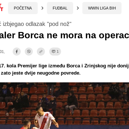
POČETNA
FUDBAL
WWIN LIGA BIH
 izbjegao odlazak "pod nož"
ler Borca ne mora na operac
:01,
1
7. kola Premijer lige između Borca i Zrinjskog nije donij
i zato jeste dvije neugodne povrede.