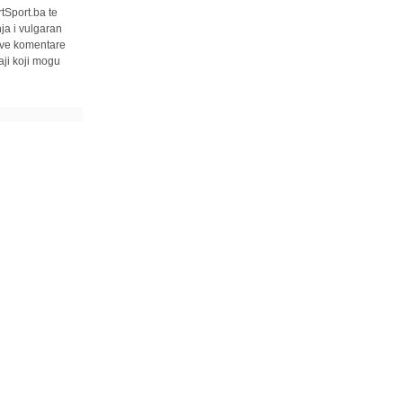
tSport.ba te
ja i vulgaran
 sve komentare
ji koji mogu