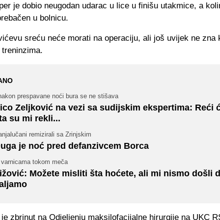
per je dobio neugodan udarac u lice u finišu utakmice, a kol
prebačen u bolnicu.
ćevu sreću neće morati na operaciju, ali još uvijek ne zna
i treninzima.
ANO
 nakon prespavane noći bura se ne stišava
ico Zeljković na vezi sa sudijskim ekspertima: Reći
ta su mi rekli...
njalučani remizirali sa Zrinjskim
uga je noć pred defanzivcem Borca
 varnicama tokom meča
ižović: Možete misliti šta hoćete, ali mi nismo došli 
aljamo
 je zbrinut na Odjeljenju maksilofacijalne hirurgije na UKC 