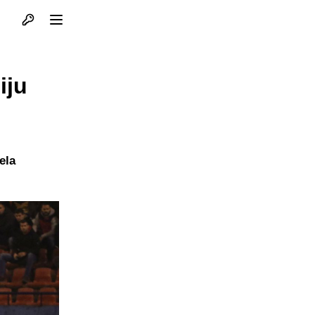
Otvori profil
Otvori meni
iju
ela