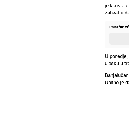
je konstato
zahvat u da
Potražite v
U ponedjelj
ulasku u tr
Banjalučani
Upitno je d