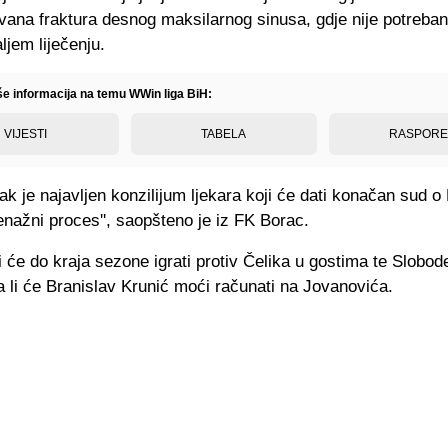
vana fraktura desnog maksilarnog sinusa, gdje nije potreban
ljem liječenju.
iše informacija na temu WWin liga BiH:
VIJESTI
TABELA
RASPOR
ak je najavljen konzilijum ljekara koji će dati konačan sud
enažni proces'', saopšteno je iz FK Borac.
 će do kraja sezone igrati protiv Čelika u gostima te Slobod
a li će Branislav Krunić moći računati na Jovanovića.