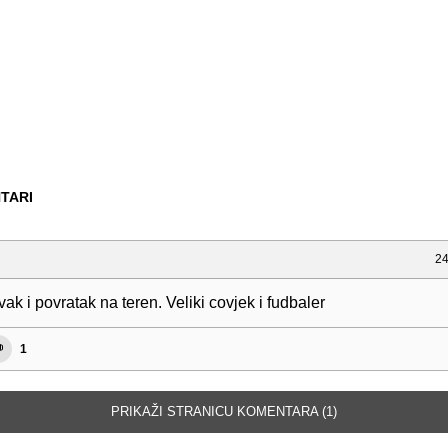
TARI
24
ak i povratak na teren. Veliki covjek i fudbaler
1
PRIKAŽI STRANICU KOMENTARA (1)