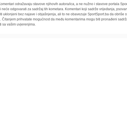
omentari odražavaju stavove njihovih autora/ica, a ne nužno i stavove portala Spor
i neće odgovarati za sadržaj tih kometara. Komentari koji sadrže vrijeđanja, psovan
iti uklonjeni bez najave i objašnjenja, ali to ne obavezuje SportSport.ba da obriše
la. Čitanjem prihvatate mogućnost da među komentarima mogu biti pronađeni sadrža
ti sa vašim uvjerenjima.