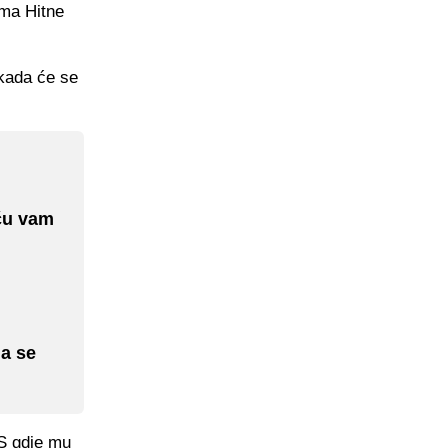
ima Hitne
 kada će se
 ću vam
da se
RS gdje mu