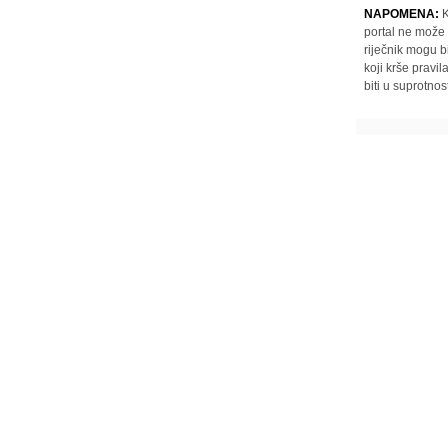
NAPOMENA:
K
portal ne može 
riječnik mogu b
koji krše pravi
biti u suprotnos