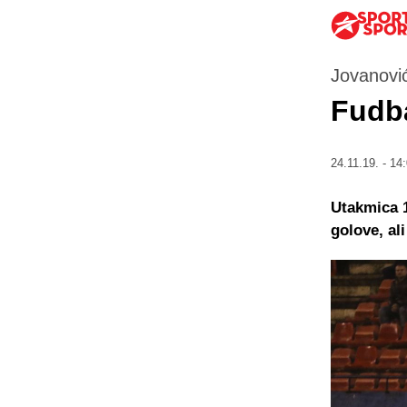
Jovanović
Fudba
24.11.19. - 14
Utakmica 1
golove, al