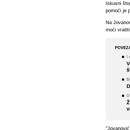
Iskusni što
pomoći je 
Na Jovanovi
moći vratit
POVEZ
I
V
š
Ba
D
O
Ž
v
''Jovanović