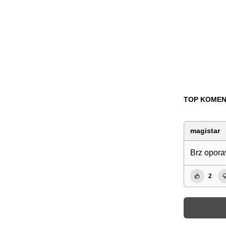
TOP KOMEN
magistar
Brz oporav
2