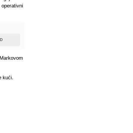
 operativni
ED
 o Markovom
e kući.