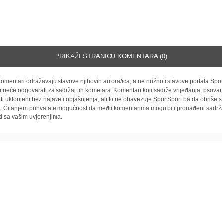
PRIKAŽI STRANICU KOMENTARA (0)
omentari odražavaju stavove njihovih autora/ica, a ne nužno i stavove portala Spor
i neće odgovarati za sadržaj tih kometara. Komentari koji sadrže vrijeđanja, psovan
iti uklonjeni bez najave i objašnjenja, ali to ne obavezuje SportSport.ba da obriše
la. Čitanjem prihvatate mogućnost da među komentarima mogu biti pronađeni sadrža
ti sa vašim uvjerenjima.