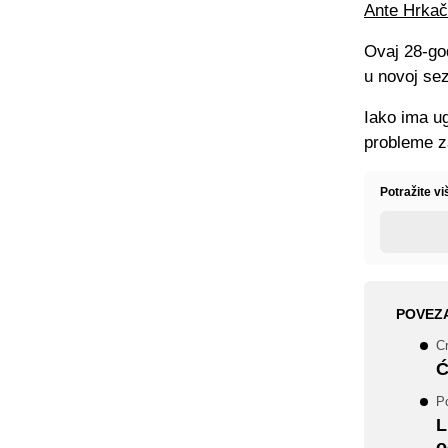
Ante Hrkač
Ovaj 28-go
u novoj sez
Iako ima ug
probleme z
Potražite v
POVEZ
Cr
Ć
Po
L
o