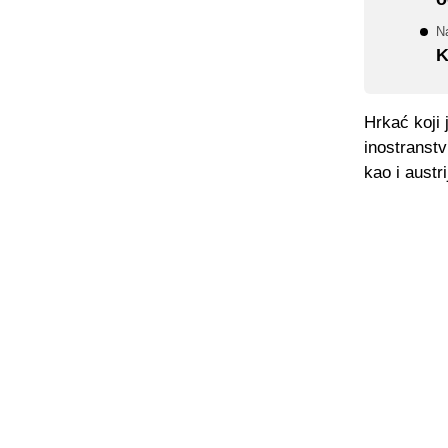
N
K
Hrkać koji 
inostranstv
kao i austr