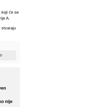
 koji će se
ije A.
 stvaraju
ED
ven
ko nije