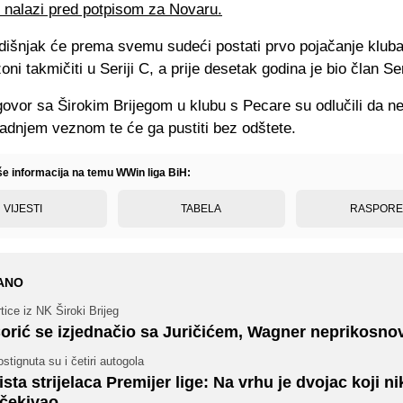
 nalazi pred potpisom za Novaru.
dišnjak će prema svemu sudeći postati prvo pojačanje kluba
oni takmičiti u Seriji C, a prije desetak godina je bio član Ser
ovor sa Širokim Brijegom u klubu s Pecare su odlučili da ne
adnjem veznom te će ga pustiti bez odštete.
iše informacija na temu WWin liga BiH:
VIJESTI
TABELA
RASPOR
ANO
tice iz NK Široki Brijeg
orić se izjednačio sa Juričićem, Wagner neprikosno
stignuta su i četiri autogola
ista strijelaca Premijer lige: Na vrhu je dvojac koji ni
čekivao