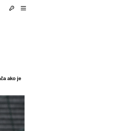
Otvori profil
Otvori meni
ača ako je