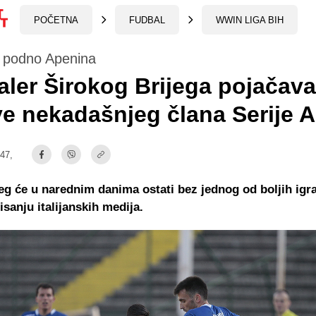
POČETNA
FUDBAL
WWIN LIGA BIH
 podno Apenina
ler Širokog Brijega pojačava
e nekadašnjeg člana Serije A
:47,
jeg će u narednim danima ostati bez jednog od boljih igr
isanju italijanskih medija.