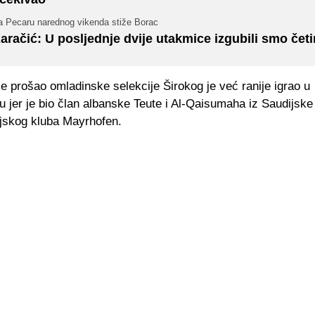
a Pecaru narednog vikenda stiže Borac
aračić: U posljednje dvije utakmice izgubili smo četi
je prošao omladinske selekcije Širokog je već ranije igrao u
u jer je bio član albanske Teute i Al-Qaisumaha iz Saudijske 
ijskog kluba Mayrhofen.