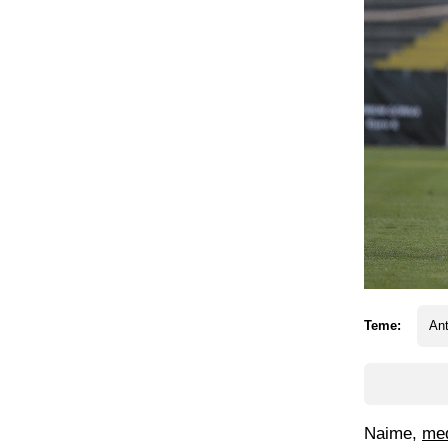
Teme:
An
Naime,
med