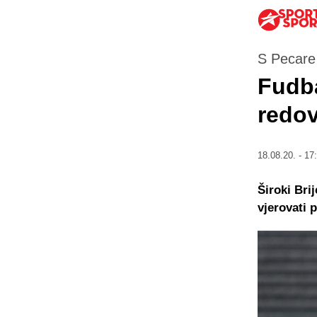
S Pecare
Fudba
redov
18.08.20. - 17
Široki Bri
vjerovati p