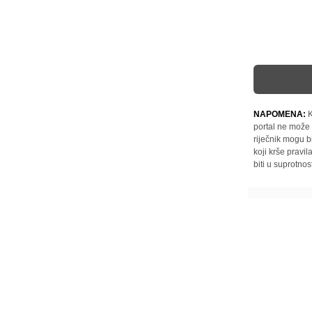
NAPOMENA:
K
portal ne može 
riječnik mogu b
koji krše pravi
biti u suprotnos