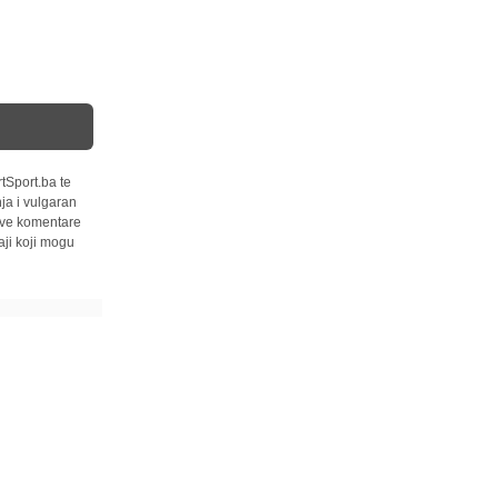
tSport.ba te
ja i vulgaran
 sve komentare
ji koji mogu