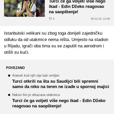
Turci će ga voljeti više nego
ikad - Edin Džeko reagovao
na saopštenje!
6
29.12.23. 21:06
Istanbulski velikani su zbog toga donijeli zajedničku
odluku da od utakmice nema ništa. Umjesto na stadion
u Rijadu, igrači oba tima su se zaputili na aerodrom i
otišli su kući.
POVEZANO
Ataturk kod njih nije baš omiljen
Turci otkrili na šta su Saudijci bili spremni
samo da niko na teren ne izađe u spornoj majici
Nakon što je otkazana utakmica
Turci će ga voljeti više nego ikad - Edin Džeko
reagovao na saopštenje!