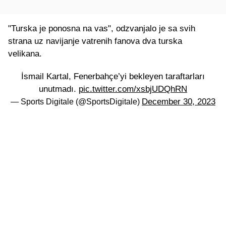
"Turska je ponosna na vas", odzvanjalo je sa svih
strana uz navijanje vatrenih fanova dva turska
velikana.
İsmail Kartal, Fenerbahçe’yi bekleyen taraftarları
unutmadı.
pic.twitter.com/xsbjUDQhRN
December 30, 2023
— Sports Digitale (@SportsDigitale)