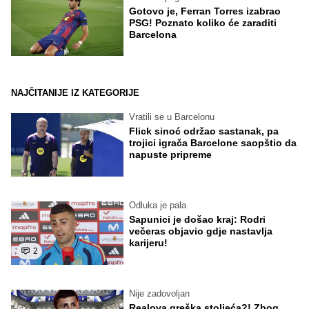
Gotovo je, Ferran Torres izabrao
PSG! Poznato koliko će zaraditi
Barcelona
NAJČITANIJE IZ KATEGORIJE
Vratili se u Barcelonu
Flick sinoć održao sastanak, pa
trojici igrača Barcelone saopštio da
napuste pripreme
Odluka je pala
Sapunici je došao kraj: Rodri
večeras objavio gdje nastavlja
karijeru!
2
Nije zadovoljan
Realova greška stoljeća?! Zbog