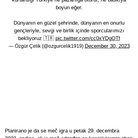
boyun eğer.
Dünyanın en güzel şehrinde, dünyanın en onurlu
gençleriyle, sevgi ve birlik içinde sporcularımızı
bekliyoruz 🇹🇷
pic.twitter.com/cc0xYDgOTf
December 30, 2023
— Özgür Çelik (@ozgurcelik1919)
Planirano je da se meč igra u petak 29. decembra