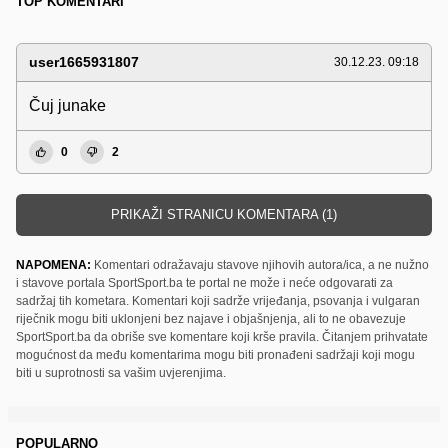
TOP KOMENTARI
user1665931807
30.12.23. 09:18
Čuj junake
0
2
PRIKAŽI STRANICU KOMENTARA (1)
NAPOMENA:
Komentari odražavaju stavove njihovih autora/ica, a ne nužno
i stavove portala SportSport.ba te portal ne može i neće odgovarati za
sadržaj tih kometara. Komentari koji sadrže vrijeđanja, psovanja i vulgaran
riječnik mogu biti uklonjeni bez najave i objašnjenja, ali to ne obavezuje
SportSport.ba da obriše sve komentare koji krše pravila. Čitanjem prihvatate
mogućnost da među komentarima mogu biti pronađeni sadržaji koji mogu
biti u suprotnosti sa vašim uvjerenjima.
POPULARNO