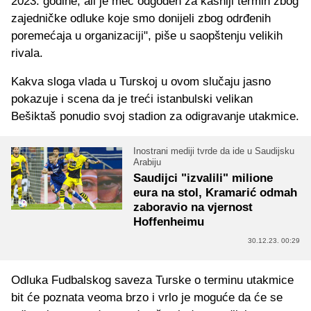
2023. godine, ali je meč odgođen za kasniji termin zbog
zajedničke odluke koje smo donijeli zbog odrđenih
poremećaja u organizaciji", piše u saopštenju velikih
rivala.
Kakva sloga vlada u Turskoj u ovom slučaju jasno
pokazuje i scena da je treći istanbulski velikan
Bešiktaš ponudio svoj stadion za odigravanje utakmice.
Inostrani mediji tvrde da ide u Saudijsku
Arabiju
Saudijci "izvalili" milione
eura na stol, Kramarić odmah
zaboravio na vjernost
Hoffenheimu
30.12.23. 00:29
Odluka Fudbalskog saveza Turske o terminu utakmice
bit će poznata veoma brzo i vrlo je moguće da će se