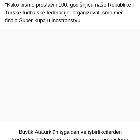
"Kako bismo proslavili 100. godišnjicu naše Republike i
Turske fudbalske federacije. organizovali smo meč
finala Super kupa u inostranstvu.
Büyük Atatürk'ün işgalden ve işbirlikçilerden
kurtardığı Türkiye ne pazarlığa oturur, ne baskıya