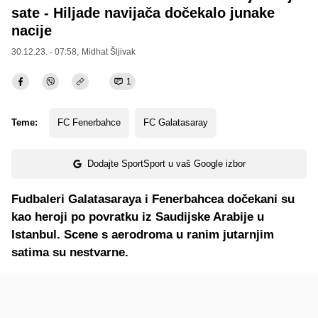
sate - Hiljade navijača dočekalo junake
nacije
30.12.23. - 07:58,
Midhat Šljivak
1
Teme:
FC Fenerbahce
FC Galatasaray
Dodajte SportSport u vaš Google izbor
Fudbaleri Galatasaraya i Fenerbahcea dočekani su
kao heroji po povratku iz Saudijske Arabije u
Istanbul. Scene s aerodroma u ranim jutarnjim
satima su nestvarne.