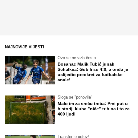
NAJNOVIJE VIJESTI
Ovo se ne viđa često
Bosanac Malik Tubić junak
Schalkea: Gubili su 4:0, a onda je
uslijedio preokret za fudbalske
anale!
Sloga se "ponovila"
Malo im za sreću treba: Prvi put u
historiji kluba "niče" tribina i to za
400 ljudi
Transfer je gotov!