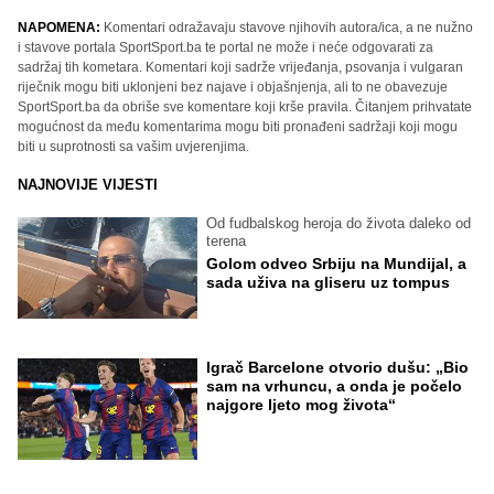
NAPOMENA:
Komentari odražavaju stavove njihovih autora/ica, a ne nužno
i stavove portala SportSport.ba te portal ne može i neće odgovarati za
sadržaj tih kometara. Komentari koji sadrže vrijeđanja, psovanja i vulgaran
riječnik mogu biti uklonjeni bez najave i objašnjenja, ali to ne obavezuje
SportSport.ba da obriše sve komentare koji krše pravila. Čitanjem prihvatate
mogućnost da među komentarima mogu biti pronađeni sadržaji koji mogu
biti u suprotnosti sa vašim uvjerenjima.
NAJNOVIJE VIJESTI
Od fudbalskog heroja do života daleko od
terena
Golom odveo Srbiju na Mundijal, a
sada uživa na gliseru uz tompus
Igrač Barcelone otvorio dušu: „Bio
sam na vrhuncu, a onda je počelo
najgore ljeto mog života“