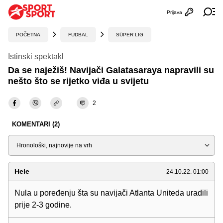
Prijava
Otvori profi
Ot
POČETNA
FUDBAL
SÜPER LIG
Istinski spektakl
Da se naježiš! Navijači Galatasaraya napravili su
nešto što se rijetko viđa u svijetu
2
KOMENTARI (2)
Sortiraj
Hele
24.10.22. 01:00
Nula u poređenju šta su navijači Atlanta Uniteda uradili
prije 2-3 godine.