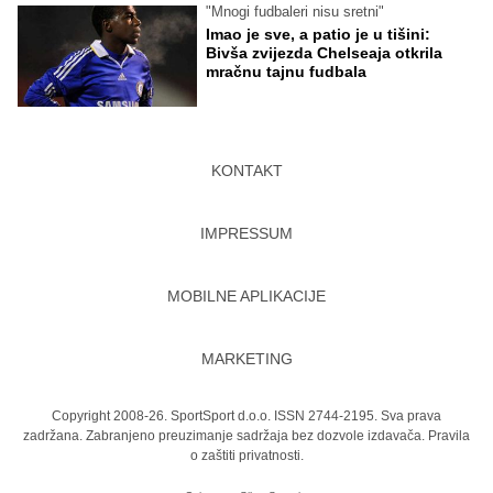
"Mnogi fudbaleri nisu sretni"
Imao je sve, a patio je u tišini:
Bivša zvijezda Chelseaja otkrila
mračnu tajnu fudbala
KONTAKT
IMPRESSUM
MOBILNE APLIKACIJE
MARKETING
Copyright 2008-26. SportSport d.o.o. ISSN 2744-2195. Sva prava
zadržana. Zabranjeno preuzimanje sadržaja bez dozvole izdavača.
Pravila
o zaštiti privatnosti.