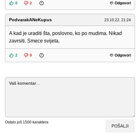
0
2
Odgovori
PodvarakANeKupus
23.10.22. 21:24
A kad je uraditi šta, poslovno, ko po mudima. Nikad
zavrsiti. Smece svijeta.
2
9
Odgovori
Komentar
Ostalo još
1500
karaktera
POŠALJI