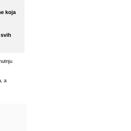
ne koja
 svih
mutnju
, a