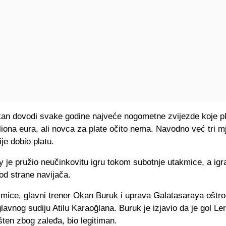
ikan dovodi svake godine najveće nogometne zvijezde koje p
iona eura, ali novca za plate očito nema. Navodno već tri m
ije dobio platu.
 je pružio neučinkovitu igru ​​tokom subotnje utakmice, a igr
 od strane navijača.
mice, glavni trener Okan Buruk i uprava Galatasaraya oštro
 glavnog sudiju Atilu Karaoğlana. Buruk je izjavio da je gol L
išten zbog zaleđa, bio legitiman.