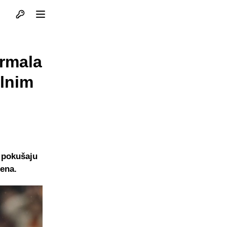
Otvori profil
Otvori meni
drmala
alnim
 pokušaju
rena.