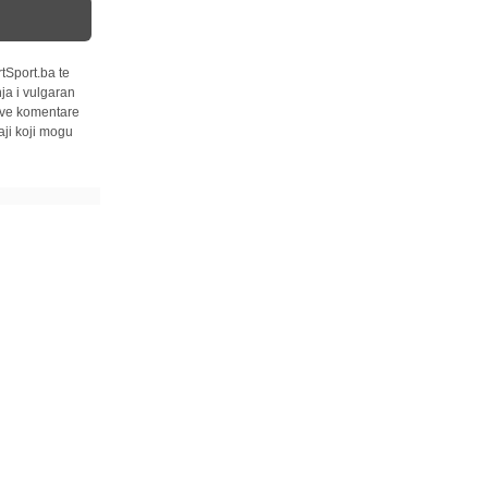
tSport.ba te
ja i vulgaran
 sve komentare
ji koji mogu