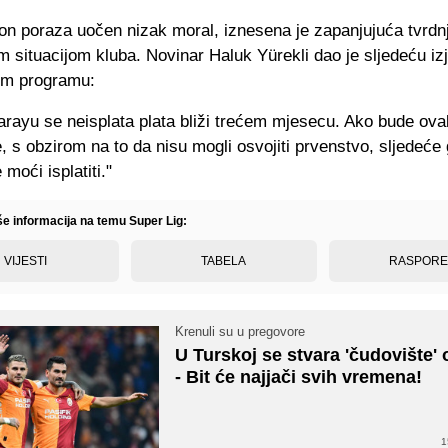
on poraza uočen nizak moral, iznesena je zapanjujuća tvrdnj
m situacijom kluba. Novinar Haluk Yürekli dao je sljedeću iz
kom programu:
arayu se neisplata plata bliži trećem mjesecu. Ako bude ova
 s obzirom na to da nisu mogli osvojiti prvenstvo, sljedeće
moći isplatiti."
še informacija na temu Super Lig:
VIJESTI
TABELA
RASPOR
Krenuli su u pregovore
U Turskoj se stvara 'čudovište' 
- Bit će najjači svih vremena!
1