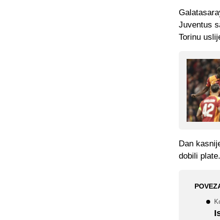
Galatasaray
Juventus sa
Torinu usli
Dan kasnije
dobili plate
POVEZ
K
I