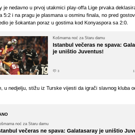
 je nedavno u prvoj utakmici play-offa Lige prvaka deklasir
 5:2 i na pragu je plasmana u osminu finala, no pred gostov
jedio je šokantan poraz u gostima kod Konyaspora sa 2:0.
Košmarna noć za Staru damu
Istanbul večeras ne spava: Gal
je uništio Juventus!
3
1
, u nedjelju, stižu iz Turske vijesti da igrači slavnog kluba 
.
ANO
ošmarna noć za Staru damu
stanbul večeras ne spava: Galatasaray je uništio Juv