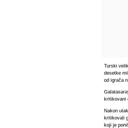
Turski vel
desetke mil
od igrača n
Galatasaray
kritikovani
Nakon utak
kritikovali
koji je pon