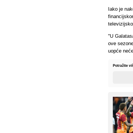
Iako je nak
financijsko
televizijs
"U Galatas
ove sezone,
uopće neće 
Potražite vi