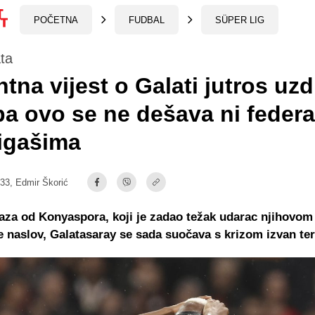
POČETNA
FUDBAL
SÜPER LIG
ta
tna vijest o Galati jutros uz
pa ovo se ne dešava ni feder
igašima
:33,
Edmir Škorić
aza od Konyaspora, koji je zadao težak udarac njihovom
 naslov, Galatasaray se sada suočava s krizom izvan te