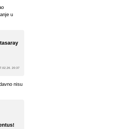
ao
anje u
atasaray
7.02.26. 20:37
odavno nisu
entus!