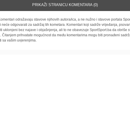
PRIKAŽI STRANICU KOMENTARA (0)
omentari odražavaju stavove njihovih autora/ica, a ne nužno i stavove portala Spor
i neće odgovarati za sadržaj tih kometara. Komentari koji sadrže vrijeđanja, psovan
iti uklonjeni bez najave i objašnjenja, ali to ne obavezuje SportSport.ba da obriše
la. Čitanjem prihvatate mogućnost da među komentarima mogu biti pronađeni sadrža
ti sa vašim uvjerenjima.