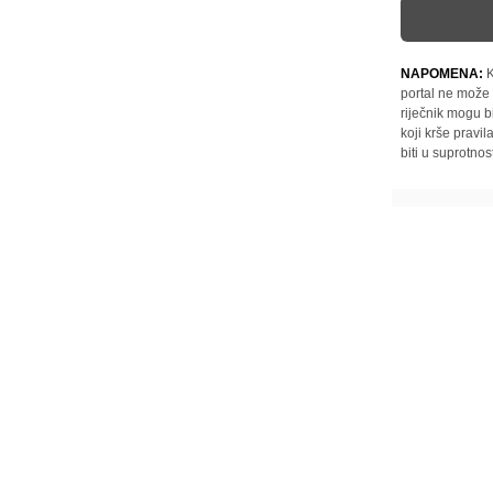
NAPOMENA:
K
portal ne može 
riječnik mogu b
koji krše pravi
biti u suprotnos