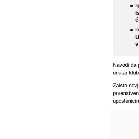
Sj
I
ć
Kr
U
v
Navodi da p
unutar klub
Zaista nev
prvenstven
uposlenicim