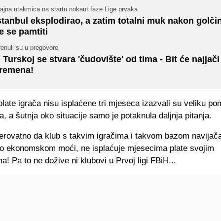
ajna utakmica na startu nokaut faze Lige prvaka
stanbul eksplodirao, a zatim totalni muk nakon golči
e se pamtiti
enuli su u pregovore
 Turskoj se stvara 'čudovište' od tima - Bit će najjači
remena!
late igrača nisu isplaćene tri mjeseca izazvali su veliku po
a, a šutnja oko situacije samo je potaknula daljnja pitanja.
jerovatno da klub s takvim igračima i takvom bazom navijača
o ekonomskom moći, ne isplaćuje mjesecima plate svojim
a! Pa to ne dožive ni klubovi u Prvoj ligi FBiH...