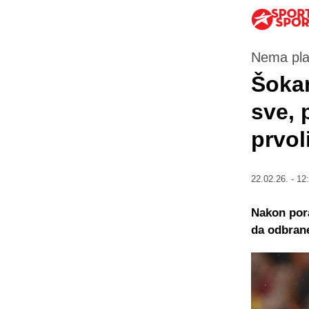
Nema pla
Šokan
sve, 
prvol
22.02.26. - 12
Nakon por
da odbrane