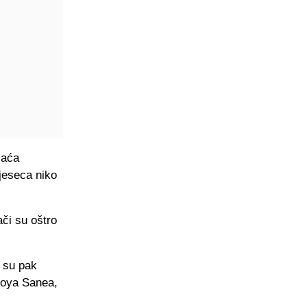
laća
jeseca niko
ači su oštro
 su pak
eroya Sanea,