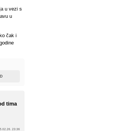
a u vezi s
javu u
ko čak i
 godine
ED
od tima
5.02.26. 23:36