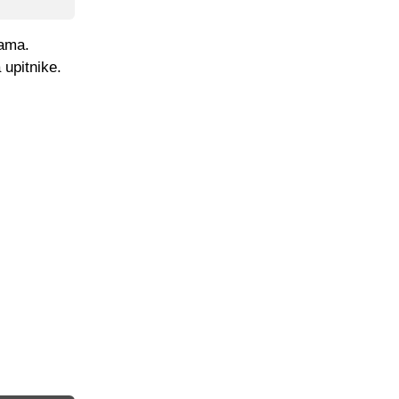
tama.
upitnike.