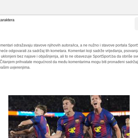
araktera
mentari odražavaju stavove njihovih autora/ica, a ne nužno i stavove portala Sport
 neće odgovarati za sadržaj tih kometara. Komentari koji sadrže vrijeđanja, psovanj
i uklonjeni bez najave i objašnjenja, ali to ne obavezuje SportSport.ba da obriše 
a. Čitanjem prihvatate mogućnost da među komentarima mogu biti pronađeni sadržaji
 vašim uvjerenjima.