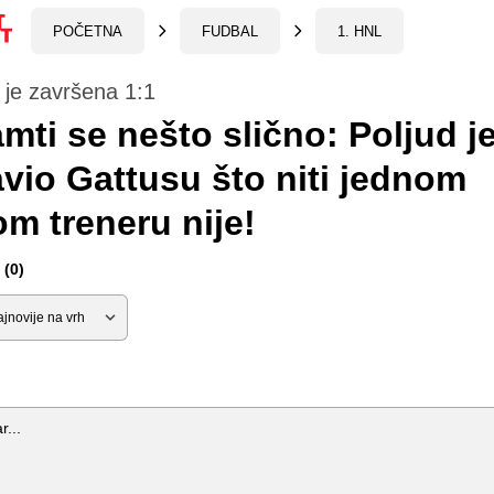
POČETNA
FUDBAL
1. HNL
 je završena 1:1
mti se nešto slično: Poljud j
vio Gattusu što niti jednom
m treneru nije!
(0)