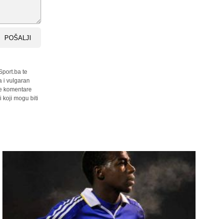
POŠALJI
Sport.ba te
a i vulgaran
sve komentare
 koji mogu biti