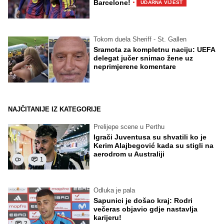
·
Barcelone!
UDARNA VIJEST
Tokom duela Sheriff - St. Gallen
Sramota za kompletnu naciju: UEFA
delegat jučer snimao žene uz
neprimjerene komentare
NAJČITANIJE IZ KATEGORIJE
Prelijepe scene u Perthu
Igrači Juventusa su shvatili ko je
Kerim Alajbegović kada su stigli na
aerodrom u Australiji
1
Odluka je pala
Sapunici je došao kraj: Rodri
večeras objavio gdje nastavlja
karijeru!
2