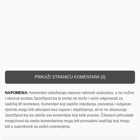
PRIKAŽI STRANICU KOMENTARA (0)
NAPOMENA:
Komentari odražavaju stavove njihovih autora/ica, a ne nužno
i stavove portala SportSport.ba te portal ne može i neće odgovarati za
sadržaj tih kometara. Komentari koji sadrže vrijeđanja, psovanja i vulgaran
riječnik mogu biti uklonjeni bez najave i objašnjenja, ali to ne obavezuje
SportSport.ba da obriše sve komentare koji krše pravila. Čitanjem prihvatate
mogućnost da među komentarima mogu biti pronađeni sadržaji koji mogu
biti u suprotnosti sa vašim uvjerenjima.