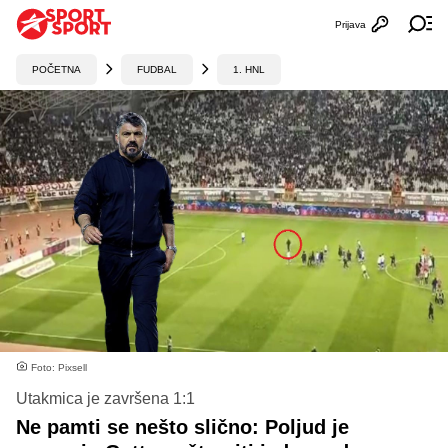
Prijava
Otvori profi
Ot
POČETNA
FUDBAL
1. HNL
Foto: Pixsell
Utakmica je završena 1:1
Ne pamti se nešto slično: Poljud je