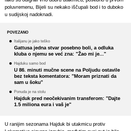
poluvremenu, Bijeli su nekako iščupali bod i to duboko
u sudijskoj nadoknadi.
POVEZANO
Italijanu je jako teško
Gattusa jedna stvar posebno boli, a odluka
kluba o njemu se već zna: "Žao mi je..."
Hajduku samo bod
U 86. minuti mučne scene na Poljudu ostavile
bez teksta komentatora: "Moram priznati da
sam u šoku"
Ponuda je na stolu
Hajduk pred neočekivanim transferom: "Dajte
1.5 miliona eura i vaš je"
U ranijim sezonama Hajduk bi utakmicu protiv