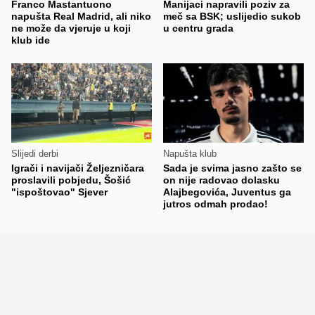
Franco Mastantuono
Manijaci napravili poziv za
napušta Real Madrid, ali niko
meč sa BSK; uslijedio sukob
ne može da vjeruje u koji
u centru grada
klub ide
Slijedi derbi
Napušta klub
Igrači i navijači Željezničara
Sada je svima jasno zašto se
proslavili pobjedu, Šošić
on nije radovao dolasku
"ispoštovao" Sjever
Alajbegovića, Juventus ga
jutros odmah prodao!