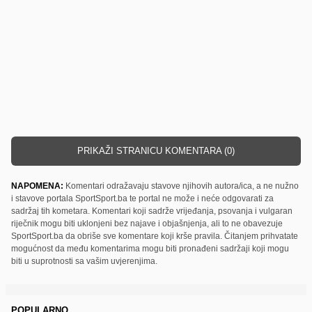
PRIKAŽI STRANICU KOMENTARA (0)
NAPOMENA:
Komentari odražavaju stavove njihovih autora/ica, a ne nužno
i stavove portala SportSport.ba te portal ne može i neće odgovarati za
sadržaj tih kometara. Komentari koji sadrže vrijeđanja, psovanja i vulgaran
riječnik mogu biti uklonjeni bez najave i objašnjenja, ali to ne obavezuje
SportSport.ba da obriše sve komentare koji krše pravila. Čitanjem prihvatate
mogućnost da među komentarima mogu biti pronađeni sadržaji koji mogu
biti u suprotnosti sa vašim uvjerenjima.
POPULARNO