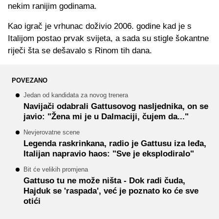
nekim ranijim godinama.
Kao igrač je vrhunac doživio 2006. godine kad je s
Italijom postao prvak svijeta, a sada su stigle šokantne
riječi šta se dešavalo s Rinom tih dana.
POVEZANO
Jedan od kandidata za novog trenera
Navijači odabrali Gattusovog nasljednika, on se
javio: "Žena mi je u Dalmaciji, čujem da..."
Nevjerovatne scene
Legenda raskrinkana, radio je Gattusu iza leđa,
Italijan napravio haos: "Sve je eksplodiralo"
Bit će velikih promjena
Gattuso tu ne može ništa - Dok radi čuda,
Hajduk se 'raspada', već je poznato ko će sve
otići