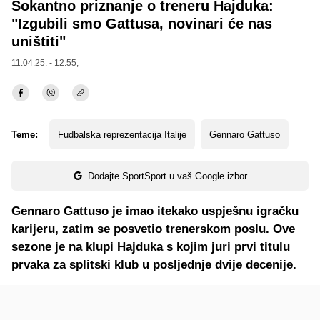
Šokantno priznanje o treneru Hajduka:
"Izgubili smo Gattusa, novinari će nas
uništiti"
11.04.25. - 12:55,
Teme:
Fudbalska reprezentacija Italije
Gennaro Gattuso
Dodajte SportSport u vaš Google izbor
Gennaro Gattuso je imao itekako uspješnu igračku
karijeru, zatim se posvetio trenerskom poslu. Ove
sezone je na klupi Hajduka s kojim juri prvi titulu
prvaka za splitski klub u posljednje dvije decenije.