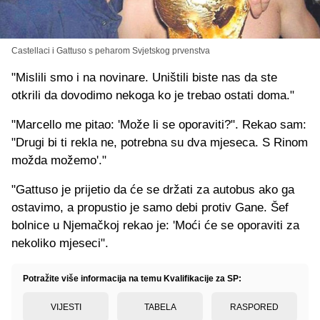
Castellaci i Gattuso s peharom Svjetskog prvenstva
"Mislili smo i na novinare. Uništili biste nas da ste
otkrili da dovodimo nekoga ko je trebao ostati doma."
"Marcello me pitao: 'Može li se oporaviti?". Rekao sam:
"Drugi bi ti rekla ne, potrebna su dva mjeseca. S Rinom
možda možemo'."
"Gattuso je prijetio da će se držati za autobus ako ga
ostavimo, a propustio je samo debi protiv Gane. Šef
bolnice u Njemačkoj rekao je: 'Moći će se oporaviti za
nekoliko mjeseci".
Potražite više informacija na temu Kvalifikacije za SP:
VIJESTI
TABELA
RASPORED