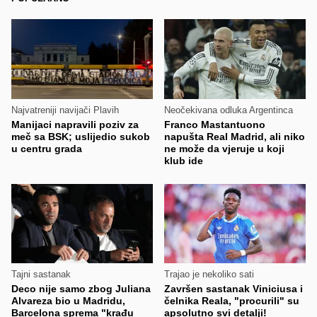
Najvatreniji navijači Plavih
Neočekivana odluka Argentinca
Manijaci napravili poziv za
Franco Mastantuono
meč sa BSK; uslijedio sukob
napušta Real Madrid, ali niko
u centru grada
ne može da vjeruje u koji
klub ide
Tajni sastanak
Trajao je nekoliko sati
Deco nije samo zbog Juliana
Završen sastanak Viniciusa i
Alvareza bio u Madridu,
čelnika Reala, "procurili" su
Barcelona sprema "krađu
apsolutno svi detalji!