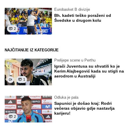
Eurobasket B divizije
Bh. kadeti teško poraženi od
Švedske u drugom kolu
2
NAJČITANIJE IZ KATEGORIJE
Prelijepe scene u Perthu
Igrači Juventusa su shvatili ko je
Kerim Alajbegović kada su stigli na
aerodrom u Australiji
1
Odluka je pala
Sapunici je došao kraj: Rodri
večeras objavio gdje nastavlja
karijeru!
2