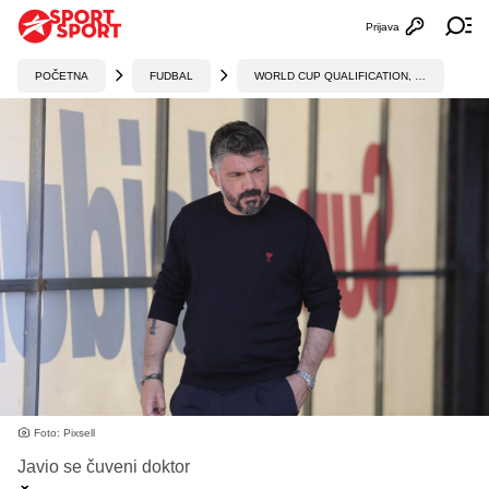
Prijava
Otvori profi
Ot
POČETNA
FUDBAL
WORLD CUP QUALIFICATION, UEFA
Foto: Pixsell
Javio se čuveni doktor