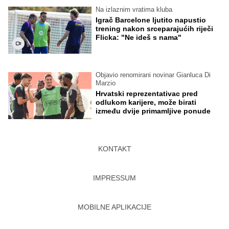
Na izlaznim vratima kluba
Igrač Barcelone ljutito napustio
trening nakon srceparajućih riječi
Flicka: "Ne ideš s nama"
Objavio renomirani novinar Gianluca Di
Marzio
Hrvatski reprezentativac pred
odlukom karijere, može birati
između dvije primamljive ponude
KONTAKT
IMPRESSUM
MOBILNE APLIKACIJE