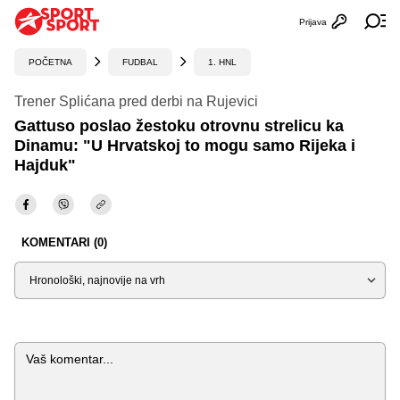
Prijava
Otvori profi
Ot
POČETNA
FUDBAL
1. HNL
Trener Splićana pred derbi na Rujevici
Gattuso poslao žestoku otrovnu strelicu ka
Dinamu: "U Hrvatskoj to mogu samo Rijeka i
Hajduk"
KOMENTARI (0)
Sortiraj
Komentar