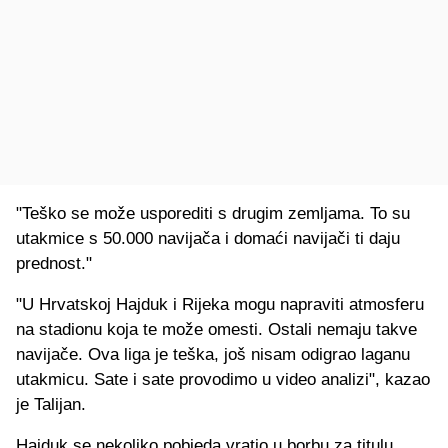
"Teško se može usporediti s drugim zemljama. To su
utakmice s 50.000 navijača i domaći navijači ti daju
prednost."
"U Hrvatskoj Hajduk i Rijeka mogu napraviti atmosferu
na stadionu koja te može omesti. Ostali nemaju takve
navijače. Ova liga je teška, još nisam odigrao laganu
utakmicu. Sate i sate provodimo u video analizi", kazao
je Talijan.
Hajduk se nekoliko pobjeda vratio u borbu za titulu