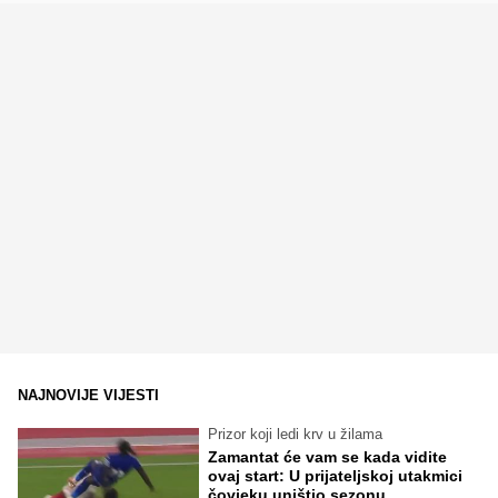
NAJNOVIJE VIJESTI
Prizor koji ledi krv u žilama
Zamantat će vam se kada vidite
ovaj start: U prijateljskoj utakmici
čovjeku uništio sezonu