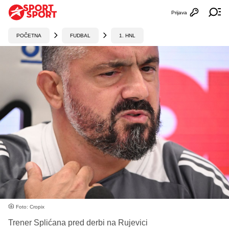
Prijava
Otvori profi
Ot
POČETNA
FUDBAL
1. HNL
Foto: Cropix
Trener Splićana pred derbi na Rujevici