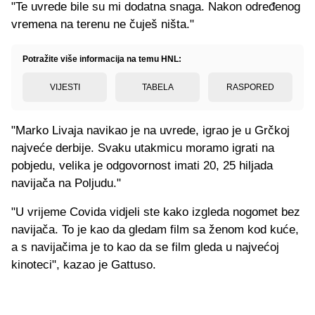
"Te uvrede bile su mi dodatna snaga. Nakon određenog
vremena na terenu ne čuješ ništa."
Potražite više informacija na temu HNL:
VIJESTI
TABELA
RASPORED
"Marko Livaja navikao je na uvrede, igrao je u Grčkoj
najveće derbije. Svaku utakmicu moramo igrati na
pobjedu, velika je odgovornost imati 20, 25 hiljada
navijača na Poljudu."
"U vrijeme Covida vidjeli ste kako izgleda nogomet bez
navijača. To je kao da gledam film sa ženom kod kuće,
a s navijačima je to kao da se film gleda u najvećoj
kinoteci", kazao je Gattuso.