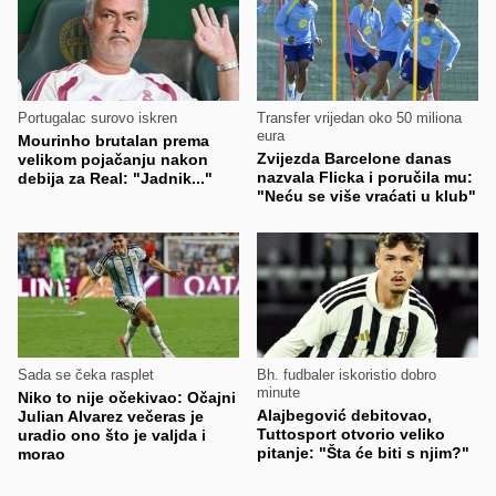
Portugalac surovo iskren
Transfer vrijedan oko 50 miliona
eura
Mourinho brutalan prema
Zvijezda Barcelone danas
velikom pojačanju nakon
nazvala Flicka i poručila mu:
debija za Real: "Jadnik..."
"Neću se više vraćati u klub"
Sada se čeka rasplet
Bh. fudbaler iskoristio dobro
minute
Niko to nije očekivao: Očajni
Alajbegović debitovao,
Julian Alvarez večeras je
Tuttosport otvorio veliko
uradio ono što je valjda i
pitanje: "Šta će biti s njim?"
morao