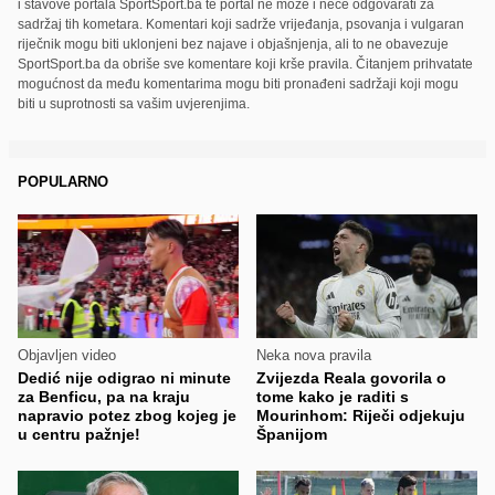
i stavove portala SportSport.ba te portal ne može i neće odgovarati za
sadržaj tih kometara. Komentari koji sadrže vrijeđanja, psovanja i vulgaran
riječnik mogu biti uklonjeni bez najave i objašnjenja, ali to ne obavezuje
SportSport.ba da obriše sve komentare koji krše pravila. Čitanjem prihvatate
mogućnost da među komentarima mogu biti pronađeni sadržaji koji mogu
biti u suprotnosti sa vašim uvjerenjima.
POPULARNO
Objavljen video
Neka nova pravila
Dedić nije odigrao ni minute
Zvijezda Reala govorila o
za Benficu, pa na kraju
tome kako je raditi s
napravio potez zbog kojeg je
Mourinhom: Riječi odjekuju
u centru pažnje!
Španijom