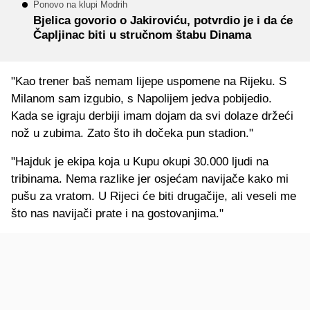
Ponovo na klupi Modrih
Bjelica govorio o Jakiroviću, potvrdio je i da će
Čapljinac biti u stručnom štabu Dinama
"Kao trener baš nemam lijepe uspomene na Rijeku. S
Milanom sam izgubio, s Napolijem jedva pobijedio.
Kada se igraju derbiji imam dojam da svi dolaze držeći
nož u zubima. Zato što ih dočeka pun stadion."
"Hajduk je ekipa koja u Kupu okupi 30.000 ljudi na
tribinama. Nema razlike jer osjećam navijače kako mi
pušu za vratom. U Rijeci će biti drugačije, ali veseli me
što nas navijači prate i na gostovanjima."