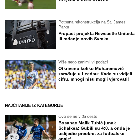
Potpuna rekonstrukcija na St. James'
Parku
Propast projekta Newcastle Uniteda
ili rađanje novih Svraka
Više nego zanimljivi podaci
Otkriveno koliko Muharemović
zarađuje u Leedsu: Kada su vidjeli
cifru, mnogi nisu mogli vjerovati!
NAJČITANIJE IZ KATEGORIJE
Ovo se ne viđa često
Bosanac Malik Tubić junak
Schalkea: Gubili su 4:0, a onda je
uslijedio preokret za fudbalske
2
anale!