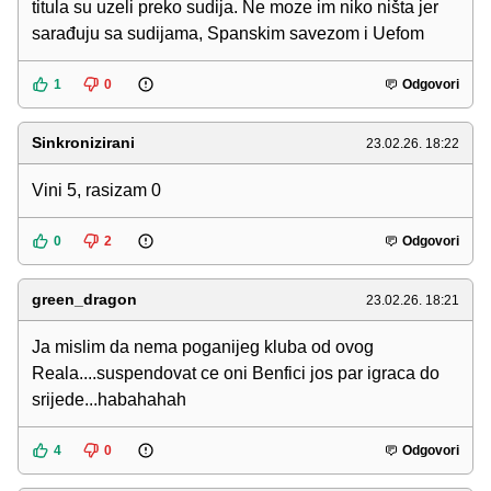
titula su uzeli preko sudija. Ne moze im niko ništa jer
sarađuju sa sudijama, Spanskim savezom i Uefom
1
0
Odgovori
Sinkronizirani
23.02.26. 18:22
Vini 5, rasizam 0
0
2
Odgovori
green_dragon
23.02.26. 18:21
Ja mislim da nema poganijeg kluba od ovog
Reala....suspendovat ce oni Benfici jos par igraca do
srijede...habahahah
4
0
Odgovori