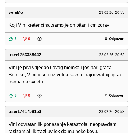
velaMo
23.02.26. 20:53
Koji Vini kretenčina ,samo je on bitan i cmizdrav
6
0
Odgovori
user1753388442
23.02.26. 20:53
Vini je prvi vrijeđao i ovog momka i jos par igraca
Benfike, Viniciusu dozivotna kazna, najodvratniji igrac i
osoba na svijetu
6
0
Odgovori
user1741758153
23.02.26. 20:53
Vini odvratan lik ponasanje katastrofa, neopravdam
rasizam al lik trazi uvijek da mu neko kevu...