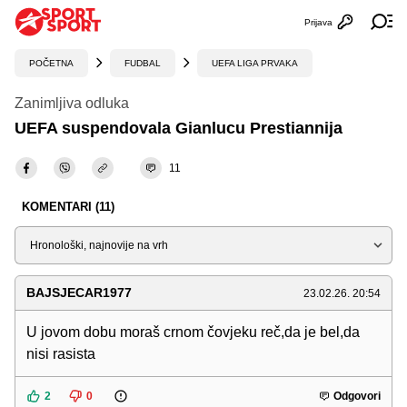
Prijava
Otvori profi
Ot
POČETNA
FUDBAL
UEFA LIGA PRVAKA
Zanimljiva odluka
UEFA suspendovala Gianlucu Prestiannija
11
KOMENTARI (11)
Sortiraj
BAJSJECAR1977
23.02.26. 20:54
U jovom dobu moraš crnom čovjeku reč,da je bel,da
nisi rasista
2
0
Odgovori