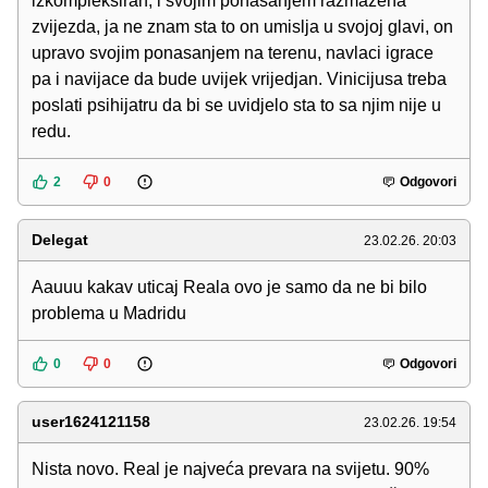
izkompleksiran, i svojim ponasanjem razmazena
zvijezda, ja ne znam sta to on umislja u svojoj glavi, on
upravo svojim ponasanjem na terenu, navlaci igrace
pa i navijace da bude uvijek vrijedjan. Vinicijusa treba
poslati psihijatru da bi se uvidjelo sta to sa njim nije u
redu.
2
0
Odgovori
Delegat
23.02.26. 20:03
Aauuu kakav uticaj Reala ovo je samo da ne bi bilo
problema u Madridu
0
0
Odgovori
user1624121158
23.02.26. 19:54
Nista novo. Real je najveća prevara na svijetu. 90%