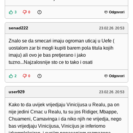
3
0
Odgovori
senad222
23.02.26. 20:53
Znalo se da smecari imaju ogroman uticaj u Uefe (
uostalom zar bi mogli kupiti barem pola titula kojih
imaju) ali ovo je bas pretjerano i jako
tuzno...Najzalosnije sto ce to tako i osati
2
0
Odgovori
user929
23.02.26. 20:53
Kako to da uvijek vrijedjaju Vinicijusa u Realu, pa on
nije jedini Crnac u Realu, tu su jos Ridiger, Mbappe,
Chuameni, Camavinga i da niko njih ne vrijedja, nego
bas vrijedjaju Vinicijusa, Vinicijus je inferiorno