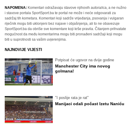
NAPOMENA:
Komentari odražavaju stavove njihovih autora/ica, a ne nužno
i stavove portala SportSport.ba te portal ne može i neće odgovarati za
sadržaj tih kometara. Komentari koji sadrže vrijeđanja, psovanja i vulgaran
riječnik mogu biti uklonjeni bez najave i objašnjenja, ali to ne obavezuje
SportSport.ba da obriše sve komentare koji krše pravila. Čitanjem prihvatate
mogućnost da među komentarima mogu biti pronađeni sadržaji koji mogu
biti u suprotnosti sa vašim uvjerenjima.
NAJNOVIJE VIJESTI
Potpisat će ugovor na dvije godine
Manchester City ima novog
golmana!
"I poslije rata je rat"
Manijaci odali počast Izetu Naniću