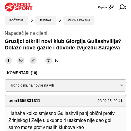
Prijava
Otvori profi
Ot
POČETNA
FUDBAL
WWIN LIGA BIH
Napadač je na cijeni
Gruzijci otkrili novi klub Giorgija Guliashvilija?
Dolaze nove gazde i dovode zvijezdu Sarajeva
10
KOMENTARI (10)
Sortiraj
user1655831611
23.02.25. 20:41
Hahaha kolko smjesno Guliashvil panj obični protiv
Zrinjskog i Zelje u ukupno 4 utakmice nije dao gol
samo moze protiv malih klubova kao