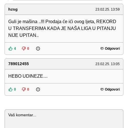
hzsg
23.02.25. 13:59
Guli je mašina ..!!! Prodaja će ići ovog ljeta, REKORD
U TRANSFERIMA KADA JE NAŠA LIGA U PITANJU
NIJE UPITAN..
4
0
Odgovori
789012455
23.02.25. 13:05
HEBO UDINEZE…
0
0
Odgovori
Komentar