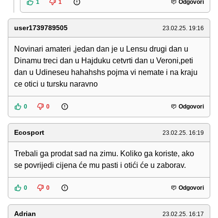
1
1
Odgovori
user1739789505
23.02.25. 19:16
Novinari amateri ,jedan dan je u Lensu drugi dan u
Dinamu treci dan u Hajduku cetvrti dan u Veroni,peti
dan u Udineseu hahahshs pojma vi nemate i na kraju
ce otici u tursku naravno
0
0
Odgovori
Ecosport
23.02.25. 16:19
Trebali ga prodat sad na zimu. Koliko ga koriste, ako
se povrijedi cijena će mu pasti i otići će u zaborav.
0
0
Odgovori
Adrian
23.02.25. 16:17