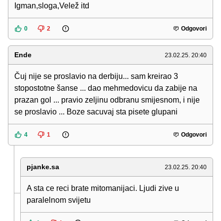
Igman,sloga,Velež itd
0
2
Odgovori
Ende
23.02.25. 20:40
Čuj nije se proslavio na derbiju... sam kreirao 3
stopostotne šanse ... dao mehmedovicu da zabije na
prazan gol ... pravio zeljinu odbranu smijesnom, i nije
se proslavio ... Boze sacuvaj sta pisete glupani
4
1
Odgovori
pjanke.sa
23.02.25. 20:40
A sta ce reci brate mitomanijaci. Ljudi zive u
paralelnom svijetu