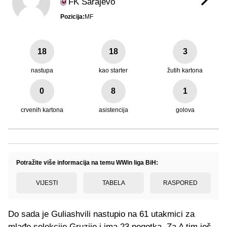
FK Sarajevo
Pozicija:
MF
18
18
3
nastupa
kao starter
žutih kartona
0
8
1
crvenih kartona
asistencija
golova
Potražite više informacija na temu WWin liga BiH:
VIJESTI
TABELA
RASPORED
Do sada je Guliashvili nastupio na 61 utakmici za
mlađe selekcije Gruzije i ima 23 pogotka. Za A tim još