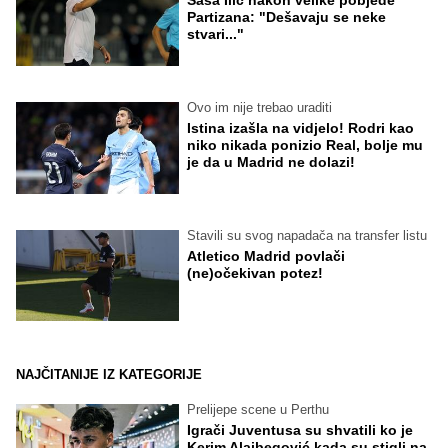
Partizana: "Dešavaju se neke
stvari..."
Ovo im nije trebao uraditi
Istina izašla na vidjelo! Rodri kao
niko nikada ponizio Real, bolje mu
je da u Madrid ne dolazi!
Stavili su svog napadača na transfer listu
Atletico Madrid povlači
(ne)očekivan potez!
NAJČITANIJE IZ KATEGORIJE
Prelijepe scene u Perthu
Igrači Juventusa su shvatili ko je
Kerim Alajbegović kada su stigli na