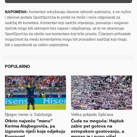
NAPOMENA:
Komentari odražavaju stavove njihovih autora/ica, a ne nužno
i stavove portala SportSport.ba te portal ne može i neće odgovarati za
sadržaj tih kometara. Komentari koji sadrže vrijeđanja, psovanja i vulgaran
riječnik mogu biti uklonjeni bez najave i objašnjenja, ali to ne obavezuje
SportSport.ba da obriše sve komentare koji krše pravila. Čitanjem prihvatate
mogućnost da među komentarima mogu biti pronađeni sadržaji koji mogu
biti u suprotnosti sa vašim uvjerenjima.
POPULARNO
Njegov trener iz Salzburga
Velika pobjeda Splićana
Otkrio najveću "manu"
Čuda su moguća: Hajduk
Kerima Alajbegovića, pa
zabio pet golova na
izgovorio riječi koje odjekuju
evropskom gostovanju, a
Evropom!
mogao je i puno više!