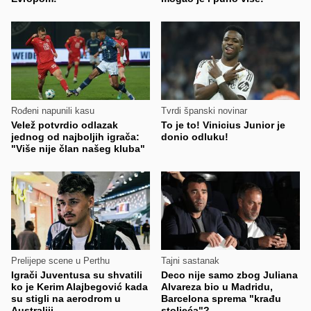
Rođeni napunili kasu
Tvrdi španski novinar
Velež potvrdio odlazak
To je to! Vinicius Junior je
jednog od najboljih igrača:
donio odluku!
"Više nije član našeg kluba"
Prelijepe scene u Perthu
Tajni sastanak
Igrači Juventusa su shvatili
Deco nije samo zbog Juliana
ko je Kerim Alajbegović kada
Alvareza bio u Madridu,
su stigli na aerodrom u
Barcelona sprema "krađu
Australiji
stoljeća"?