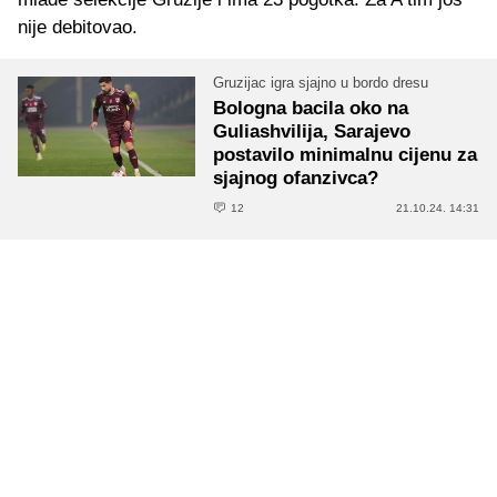
nije debitovao.
Gruzijac igra sjajno u bordo dresu
Bologna bacila oko na
Guliashvilija, Sarajevo
postavilo minimalnu cijenu za
sjajnog ofanzivca?
12
21.10.24. 14:31