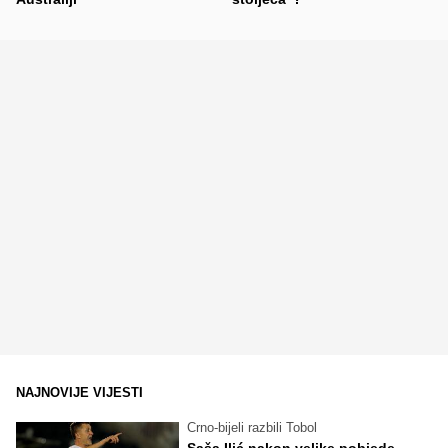
NAJNOVIJE VIJESTI
Crno-bijeli razbili Tobol
Saša Ilić nakon velike pobjede