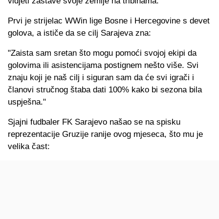
vidjeti zastave svoje zemlje na tribinama."
Prvi je strijelac WWin lige Bosne i Hercegovine s devet
golova, a ističe da se cilj Sarajeva zna:
"Zaista sam sretan što mogu pomoći svojoj ekipi da
golovima ili asistencijama postignem nešto više. Svi
znaju koji je naš cilj i siguran sam da će svi igrači i
članovi stručnog štaba dati 100% kako bi sezona bila
uspješna."
Sjajni fudbaler FK Sarajevo našao se na spisku
reprezentacije Gruzije ranije ovog mjeseca, što mu je
velika čast: