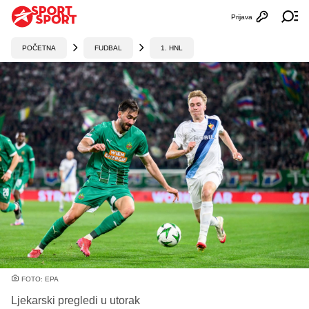
Prijava
Otvori profi
Ot
POČETNA
FUDBAL
1. HNL
FOTO: EPA
Ljekarski pregledi u utorak