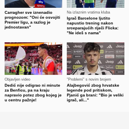
Carragher sve iznenadio
Na izlaznim vratima kluba
prognozom: "Oni će osvojiti
Igrač Barcelone ljutito
Premier ligu, a razlog je
napustio trening nakon
jednostavan"
srceparajućih riječi Flicka:
"Ne ideš s nama"
Objavljen video
"Problemi" s novim brojem
Dedić nije odigrao ni minute
Alajbegović zbog hrvatske
za Benficu, pa na kraju
legende pod pritiskom,
napravio potez zbog kojeg je
Pjanić ga brani: "Bio je veliki
u centru pažnje!
igrač, ali..."