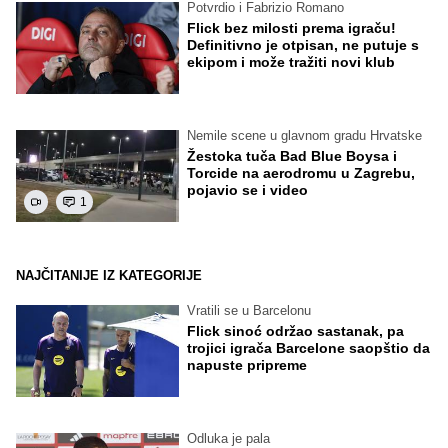
Potvrdio i Fabrizio Romano
Flick bez milosti prema igraču!
Definitivno je otpisan, ne putuje s
ekipom i može tražiti novi klub
Nemile scene u glavnom gradu Hrvatske
Žestoka tuča Bad Blue Boysa i
Torcide na aerodromu u Zagrebu,
pojavio se i video
1
NAJČITANIJE IZ KATEGORIJE
Vratili se u Barcelonu
Flick sinoć održao sastanak, pa
trojici igrača Barcelone saopštio da
napuste pripreme
Odluka je pala