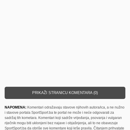
PRIKAŽI STRANICU KOMENTARA (0)
NAPOMENA:
Komentari odražavaju stavove njihovih autora/ica, a ne nužno
i stavove portala SportSport.ba te portal ne može i neće odgovarati za
sadržaj tih kometara. Komentari koji sadrže vrijeđanja, psovanja i vulgaran
riječnik mogu biti uklonjeni bez najave i objašnjenja, ali to ne obavezuje
SportSport.ba da obriše sve komentare koji krše pravila. Čitanjem prihvatate