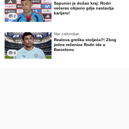
Sapunici je došao kraj: Rodri
večeras objavio gdje nastavlja
karijeru!
2
Nije zadovoljan
Realova greška stoljeća?! Zbog
jedne rečenice Rodri ide u
Barcelonu
6