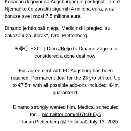
Konačan dogovor sa Augsburgom je postignut. Tim iz
Njemačke će zaraditi sigurnih 4 miliona eura, a uz
bonuse sve iznosi 7.5 miliona eura.
Dinamo je htio baš njega. Medicinski pregledi su
zakazani za utorak", tvrdi Plettenberg.
🚨🔵⚪️ EXCL | Dion
#Beljo
to Dinamo Zagreb is
considered a done deal now!
Full agreement with FC Augsburg has been
reached. Permanent deal for the 23 y/o striker. Up
to €7.5m with all possible add-ons included. €4m
guaranteed.
Dinamo strongly wanted him. Medical scheduled
for…
pic.twitter.com/eB7tcBIEy5
July 13, 2025
— Florian Plettenberg (@Plettigoal)