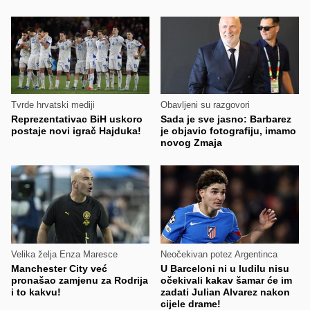
Tvrde hrvatski mediji
Obavljeni su razgovori
Reprezentativac BiH uskoro
Sada je sve jasno: Barbarez
postaje novi igrač Hajduka!
je objavio fotografiju, imamo
novog Zmaja
Velika želja Enza Maresce
Neočekivan potez Argentinca
Manchester City već
U Barceloni ni u ludilu nisu
pronašao zamjenu za Rodrija
očekivali kakav šamar će im
i to kakvu!
zadati Julian Alvarez nakon
cijele drame!