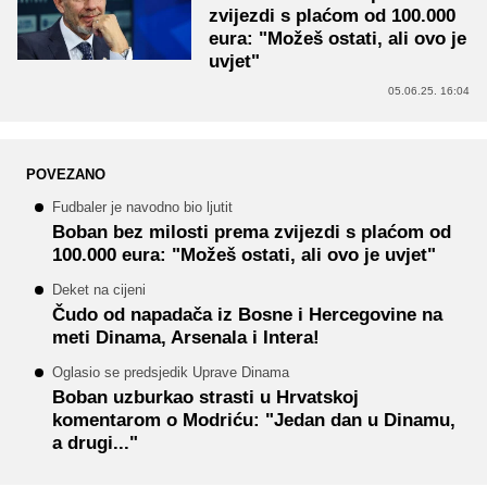
zvijezdi s plaćom od 100.000
eura: "Možeš ostati, ali ovo je
uvjet"
05.06.25. 16:04
POVEZANO
Fudbaler je navodno bio ljutit
Boban bez milosti prema zvijezdi s plaćom od
100.000 eura: "Možeš ostati, ali ovo je uvjet"
Deket na cijeni
Čudo od napadača iz Bosne i Hercegovine na
meti Dinama, Arsenala i Intera!
Oglasio se predsjedik Uprave Dinama
Boban uzburkao strasti u Hrvatskoj
komentarom o Modriću: "Jedan dan u Dinamu,
a drugi..."