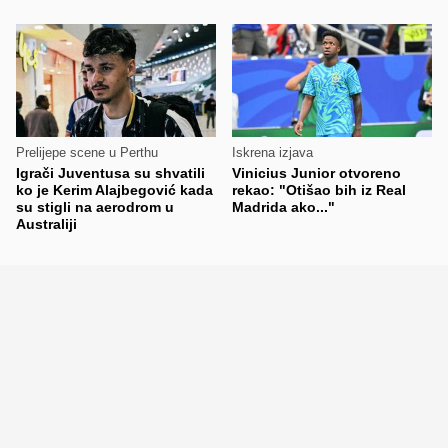
Prelijepe scene u Perthu
Iskrena izjava
Igrači Juventusa su shvatili
Vinicius Junior otvoreno
ko je Kerim Alajbegović kada
rekao: "Otišao bih iz Real
su stigli na aerodrom u
Madrida ako..."
Australiji