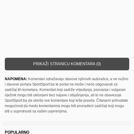
PRIKAŽI STRANICU KOMENTARA (0)
NAPOMENA:
Komentari odražavaju stavove njihovih autora/ica, a ne nužno
i stavove portala SportSport.ba te portal ne može i neće odgovarati za
sadržaj tih kometara. Komentari koji sadrže vrijeđanja, psovanja i vulgaran
riječnik mogu biti uklonjeni bez najave i objašnjenja, ali to ne obavezuje
SportSport.ba da obriše sve komentare koji krše pravila. Čitanjem prihvatate
mogućnost da među komentarima mogu biti pronađeni sadržaji koji mogu
biti u suprotnosti sa vašim uvjerenjima.
POPULARNO