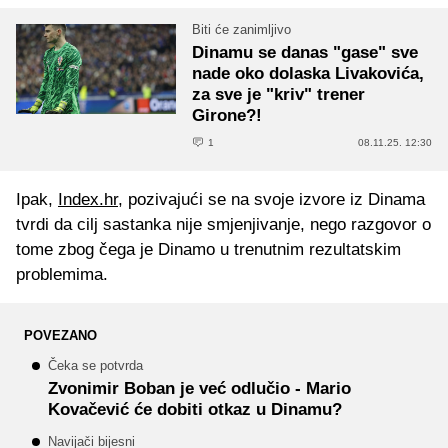
Biti će zanimljivo
Dinamu se danas "gase" sve
nade oko dolaska Livakovića,
za sve je "kriv" trener
Girone?!
1
08.11.25. 12:30
Ipak,
Index.hr
, pozivajući se na svoje izvore iz Dinama
tvrdi da cilj sastanka nije smjenjivanje, nego razgovor o
tome zbog čega je Dinamo u trenutnim rezultatskim
problemima.
POVEZANO
Čeka se potvrda
Zvonimir Boban je već odlučio - Mario
Kovačević će dobiti otkaz u Dinamu?
Navijači bijesni