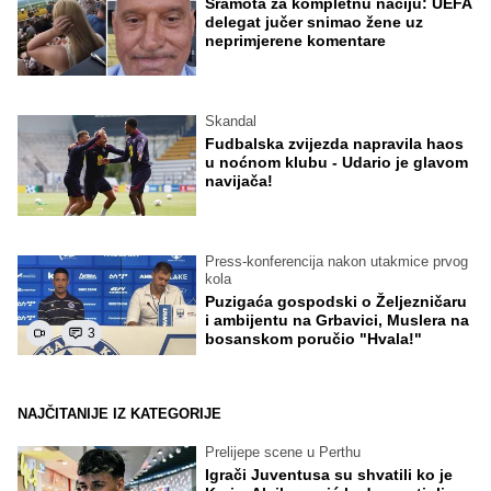
Sramota za kompletnu naciju: UEFA
delegat jučer snimao žene uz
neprimjerene komentare
Skandal
Fudbalska zvijezda napravila haos
u noćnom klubu - Udario je glavom
navijača!
Press-konferencija nakon utakmice prvog
kola
Puzigaća gospodski o Željezničaru
i ambijentu na Grbavici, Muslera na
3
bosanskom poručio "Hvala!"
NAJČITANIJE IZ KATEGORIJE
Prelijepe scene u Perthu
Igrači Juventusa su shvatili ko je