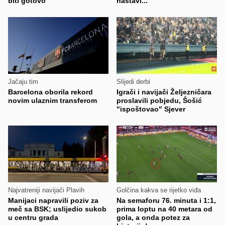
biti gotovo
nastavi...
Jačaju tim
Slijedi derbi
Barcelona oborila rekord
Igrači i navijači Željezničara
novim ulaznim transferom
proslavili pobjedu, Šošić
"ispoštovao" Sjever
Najvatreniji navijači Plavih
Golčina kakva se rijetko viđa
Manijaci napravili poziv za
Na semaforu 76. minuta i 1:1,
meč sa BSK; uslijedio sukob
prima loptu na 40 metara od
u centru grada
gola, a onda potez za