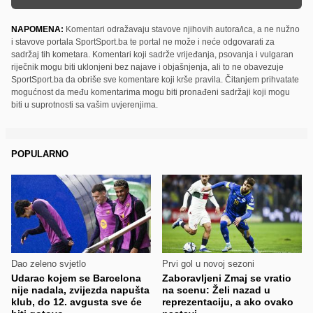
NAPOMENA:
Komentari odražavaju stavove njihovih autora/ica, a ne nužno
i stavove portala SportSport.ba te portal ne može i neće odgovarati za
sadržaj tih kometara. Komentari koji sadrže vrijeđanja, psovanja i vulgaran
riječnik mogu biti uklonjeni bez najave i objašnjenja, ali to ne obavezuje
SportSport.ba da obriše sve komentare koji krše pravila. Čitanjem prihvatate
mogućnost da među komentarima mogu biti pronađeni sadržaji koji mogu
biti u suprotnosti sa vašim uvjerenjima.
POPULARNO
Dao zeleno svjetlo
Prvi gol u novoj sezoni
Udarac kojem se Barcelona
Zaboravljeni Zmaj se vratio
nije nadala, zvijezda napušta
na scenu: Želi nazad u
klub, do 12. avgusta sve će
reprezentaciju, a ako ovako