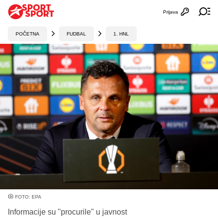
Prijava
Otvori profi
Ot
POČETNA
FUDBAL
1. HNL
FOTO: EPA
Informacije su "procurile" u javnost