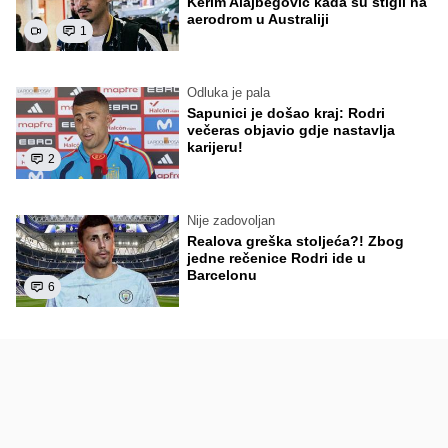
Kerim Alajbegović kada su stigli na
aerodrom u Australiji
1
Odluka je pala
Sapunici je došao kraj: Rodri
večeras objavio gdje nastavlja
karijeru!
2
Nije zadovoljan
Realova greška stoljeća?! Zbog
jedne rečenice Rodri ide u
Barcelonu
6