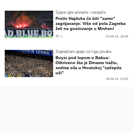
Sjajne igre privlače i navijače
Protiv Hajduka će biti "samo"
zagrijavanje: Više od pola Zagreba
želi na gostovanje u Minhen!
1
03.09.24. 18:56
Zagrepčani igraju za Ligu prvaka
Boysi pod lupom u Bakuu:
Otkriveno šta je Dinamo tražio,
sedma sila u Hrvatskoj "začepila
uši"
28.08.24. 13:45