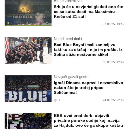
Bit će zanimljivo
Srbija će u nevjerici gledati ono što
će se sutra desiti na Maksimiru -
Kreće od 21 sat!
07.08.25. 19:12
Neredi pred derbi
Bad Blue Boysi imali zanimljivu
taktiku za okršaj - nije im prošlo: Iz
Splita stižu nestvarne slike!
03.05.25. 12:49
Navijači gađali goste
Igrači Dinama napravili nezamislivo
nakon što je trofej pripao
Splićanima!
1
24.03.25. 22:02
BBB-ovci pred derbi objavili
privatne poruke sudije koji navija
za Hajduk, ovo će ga skupo koštati