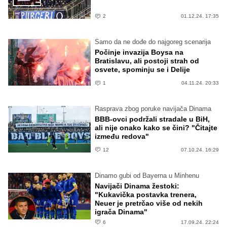
2
01.12.24. 17:35
Samo da ne dođe do najgoreg scenarija
Počinje invazija Boysa na
Bratislavu, ali postoji strah od
osvete, spominju se i Delije
1
04.11.24. 20:33
Rasprava zbog poruke navijača Dinama
BBB-ovci podržali stradale u BiH,
ali nije onako kako se čini? "Čitajte
između redova"
12
07.10.24. 16:29
Dinamo gubi od Bayerna u Minhenu
Navijači Dinama žestoki:
"Kukavička postavka trenera,
Neuer je pretrčao više od nekih
igrača Dinama"
6
17.09.24. 22:24