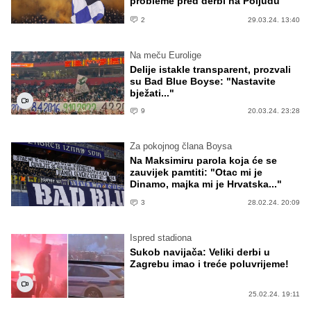
probleme pred derbi na Poljudu
2
29.03.24. 13:40
Na meču Eurolige
Delije istakle transparent, prozvali
su Bad Blue Boyse: "Nastavite
bježati..."
9
20.03.24. 23:28
Za pokojnog člana Boysa
Na Maksimiru parola koja će se
zauvijek pamtiti: "Otac mi je
Dinamo, majka mi je Hrvatska..."
3
28.02.24. 20:09
Ispred stadiona
Sukob navijača: Veliki derbi u
Zagrebu imao i treće poluvrijeme!
25.02.24. 19:11