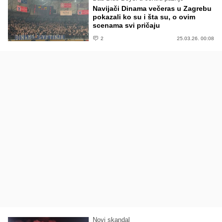
Navijači Dinama večeras u Zagrebu
pokazali ko su i šta su, o ovim
scenama svi pričaju
2
25.03.26. 00:08
Novi skandal