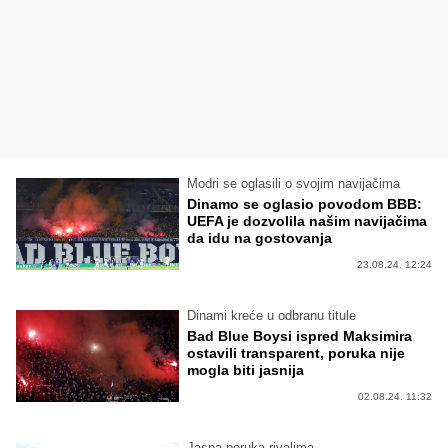
Modri se oglasili o svojim navijačima
Dinamo se oglasio povodom BBB:
UEFA je dozvolila našim navijačima
da idu na gostovanja
23.08.24. 12:24
Dinami kreće u odbranu titule
Bad Blue Boysi ispred Maksimira
ostavili transparent, poruka nije
mogla biti jasnija
02.08.24. 11:32
Jasna poruka rivalima