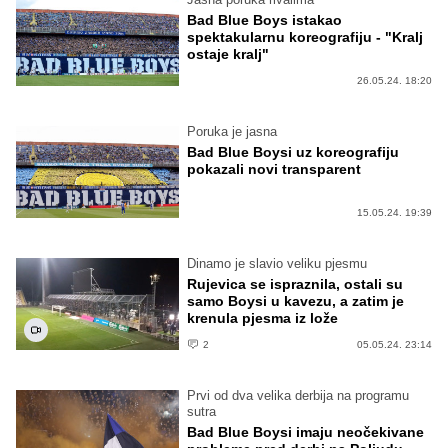
Bad Blue Boys istakao
spektakularnu koreografiju - "Kralj
ostaje kralj"
26.05.24. 18:20
Poruka je jasna
Bad Blue Boysi uz koreografiju
pokazali novi transparent
15.05.24. 19:39
Dinamo je slavio veliku pjesmu
Rujevica se ispraznila, ostali su
samo Boysi u kavezu, a zatim je
krenula pjesma iz lože
2
05.05.24. 23:14
Prvi od dva velika derbija na programu
sutra
Bad Blue Boysi imaju neočekivane