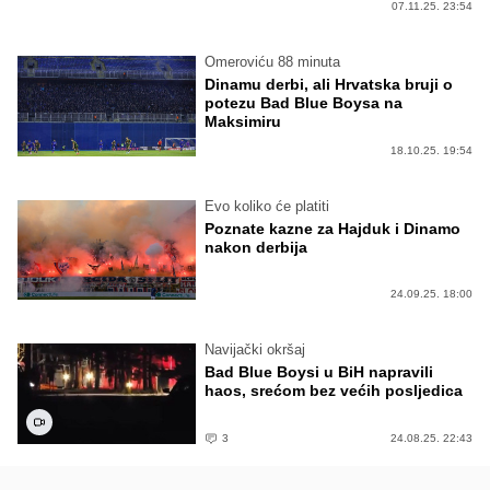
07.11.25. 23:54
Omeroviću 88 minuta
Dinamu derbi, ali Hrvatska bruji o
potezu Bad Blue Boysa na
Maksimiru
18.10.25. 19:54
Evo koliko će platiti
Poznate kazne za Hajduk i Dinamo
nakon derbija
24.09.25. 18:00
Navijački okršaj
Bad Blue Boysi u BiH napravili
haos, srećom bez većih posljedica
3
24.08.25. 22:43