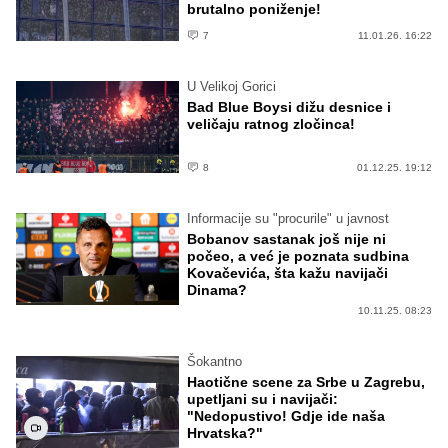
brutalno poniženje!
7
11.01.26. 16:22
U Velikoj Gorici
Bad Blue Boysi dižu desnice i
veličaju ratnog zločinca!
8
01.12.25. 19:12
Informacije su "procurile" u javnost
Bobanov sastanak još nije ni
počeo, a već je poznata sudbina
Kovačevića, šta kažu navijači
Dinama?
10.11.25. 08:23
Šokantno
Haotične scene za Srbe u Zagrebu,
upetljani su i navijači:
"Nedopustivo! Gdje ide naša
Hrvatska?"