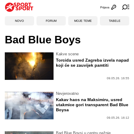
Prijava
Otvori profi
Ot
NOVO
FORUM
MOJE TEME
TABELE
Bad Blue Boys
Kakve scene
Torcida usred Zagreba izvela napad
koji će se zauvijek pamtiti
09.05.26. 16:55
Nevjerovatno
Kakav haos na Maksimiru, usred
utakmice gori transparent Bad Blue
Boysa
09.05.26. 16:12
Bad Blue Boysi u centru pažnje