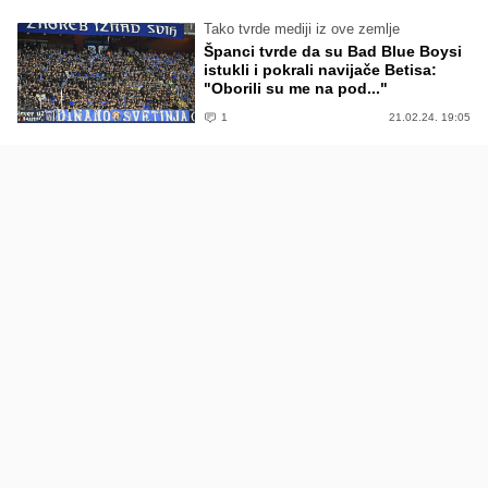
Tako tvrde mediji iz ove zemlje
Španci tvrde da su Bad Blue Boysi
istukli i pokrali navijače Betisa:
"Oborili su me na pod..."
1
21.02.24. 19:05