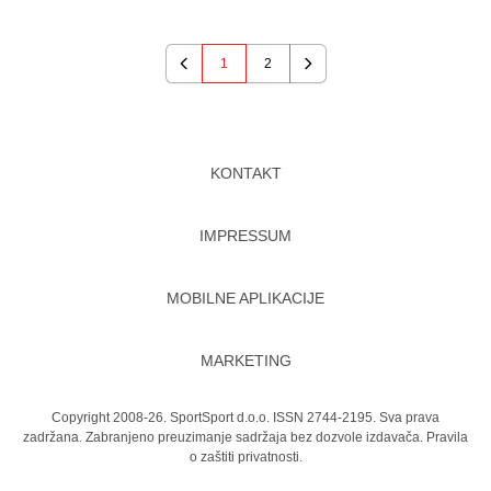
1
2
Previous
Next
KONTAKT
IMPRESSUM
MOBILNE APLIKACIJE
MARKETING
Copyright 2008-26. SportSport d.o.o. ISSN 2744-2195. Sva prava
zadržana. Zabranjeno preuzimanje sadržaja bez dozvole izdavača.
Pravila
o zaštiti privatnosti.