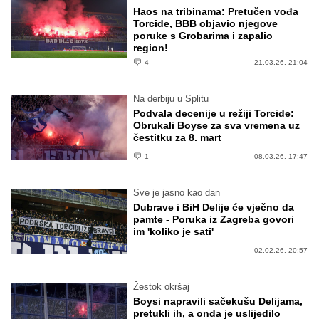
Haos na tribinama: Pretučen vođa
Torcide, BBB objavio njegove
poruke s Grobarima i zapalio
region!
4
21.03.26. 21:04
Na derbiju u Splitu
Podvala decenije u režiji Torcide:
Obrukali Boyse za sva vremena uz
čestitku za 8. mart
1
08.03.26. 17:47
Sve je jasno kao dan
Dubrave i BiH Delije će vječno da
pamte - Poruka iz Zagreba govori
im 'koliko je sati'
02.02.26. 20:57
Žestok okršaj
Boysi napravili sačekušu Delijama,
pretukli ih, a onda je uslijedilo