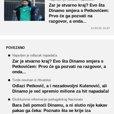
Zar je stvarno kraj? Evo šta
Dinamo smjera s Petkovićem:
Prvo će ga pozvati na
razgovor, a onda...
12.03.25. 01:07
POVEZANO
Najavljen je odlazak napadača
Zar je stvarno kraj? Evo šta Dinamo smjera s
Petkovićem: Prvo će ga pozvati na razgovor, a
onda...
Tvrde novinari iz Hrvatske
Odlazi Petković, a i nezadovoljni Kulenović, ali
Dinamo je već spremio milione za hit napadača!
Ekskluzivne informacije portugalskog Nacionala
Bara želi pomoći Dinamu, a ni slutio nije kakav
pakao ga čeka: Poznato šta se krije iza