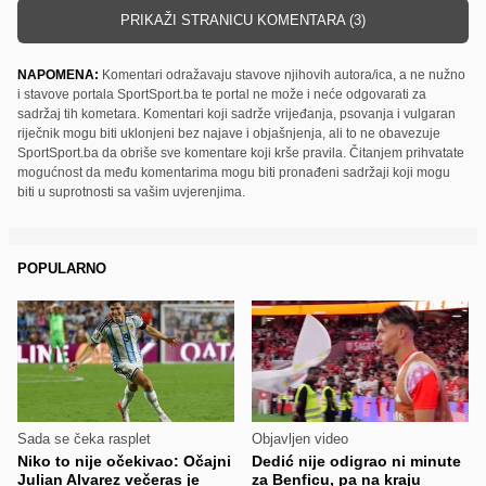
PRIKAŽI STRANICU KOMENTARA (3)
NAPOMENA:
Komentari odražavaju stavove njihovih autora/ica, a ne nužno
i stavove portala SportSport.ba te portal ne može i neće odgovarati za
sadržaj tih kometara. Komentari koji sadrže vrijeđanja, psovanja i vulgaran
riječnik mogu biti uklonjeni bez najave i objašnjenja, ali to ne obavezuje
SportSport.ba da obriše sve komentare koji krše pravila. Čitanjem prihvatate
mogućnost da među komentarima mogu biti pronađeni sadržaji koji mogu
biti u suprotnosti sa vašim uvjerenjima.
POPULARNO
Sada se čeka rasplet
Objavljen video
Niko to nije očekivao: Očajni
Dedić nije odigrao ni minute
Julian Alvarez večeras je
za Benficu, pa na kraju