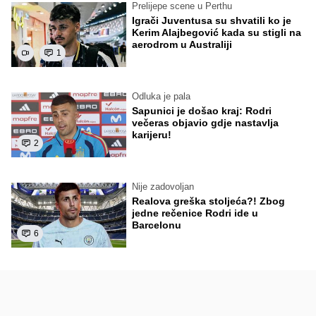
Prelijepe scene u Perthu
Igrači Juventusa su shvatili ko je
Kerim Alajbegović kada su stigli na
aerodrom u Australiji
1
Odluka je pala
Sapunici je došao kraj: Rodri
večeras objavio gdje nastavlja
karijeru!
2
Nije zadovoljan
Realova greška stoljeća?! Zbog
jedne rečenice Rodri ide u
Barcelonu
6