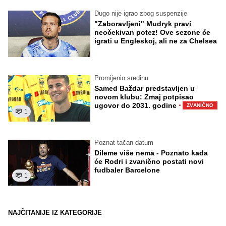
Dugo nije igrao zbog suspenzije
"Zaboravljeni" Mudryk pravi
neočekivan potez! Ove sezone će
igrati u Engleskoj, ali ne za Chelsea
Promijenio sredinu
Samed Baždar predstavljen u
novom klubu: Zmaj potpisao
·
ugovor do 2031. godine
ZVANIČNO
1
Poznat tačan datum
Dileme više nema - Poznato kada
će Rodri i zvanično postati novi
fudbaler Barcelone
1
NAJČITANIJE IZ KATEGORIJE