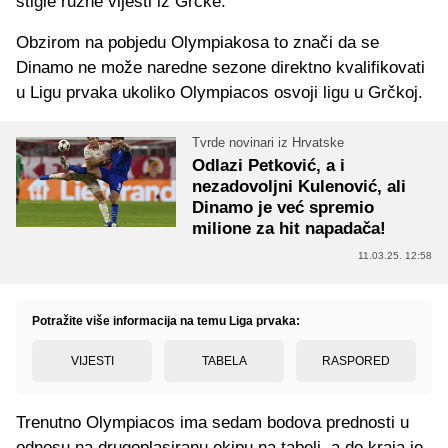
stigle ružne vijesti iz Grčke.
Obzirom na pobjedu Olympiakosa to znači da se
Dinamo ne može naredne sezone direktno kvalifikovati
u Ligu prvaka ukoliko Olympiacos osvoji ligu u Grčkoj.
Tvrde novinari iz Hrvatske
Odlazi Petković, a i
nezadovoljni Kulenović, ali
Dinamo je već spremio
milione za hit napadača!
11.03.25. 12:58
Potražite više informacija na temu Liga prvaka:
VIJESTI
TABELA
RASPORED
Trenutno Olympiacos ima sedam bodova prednosti u
odnosu na drugoplasiranu ekipu na tabeli, a do kraja je