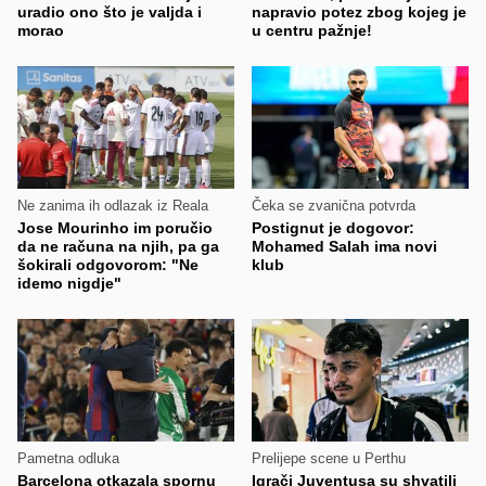
uradio ono što je valjda i
napravio potez zbog kojeg je
morao
u centru pažnje!
Ne zanima ih odlazak iz Reala
Čeka se zvanična potvrda
Jose Mourinho im poručio
Postignut je dogovor:
da ne računa na njih, pa ga
Mohamed Salah ima novi
šokirali odgovorom: "Ne
klub
idemo nigdje"
Pametna odluka
Prelijepe scene u Perthu
Barcelona otkazala spornu
Igrači Juventusa su shvatili