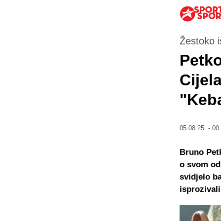
Žestoko 
Petko
Cijel
"Keba
05.08.25. - 00
Bruno Petk
o svom odl
svidjelo b
isprozivali