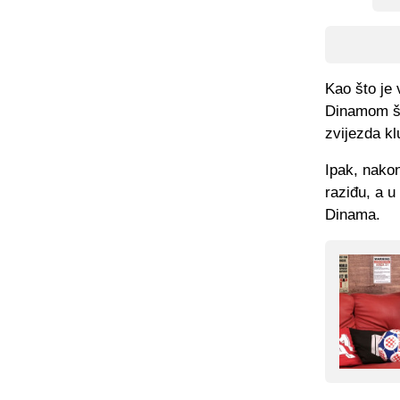
Kao što je
Dinamom št
zvijezda k
Ipak, nako
raziđu, a u
Dinama.