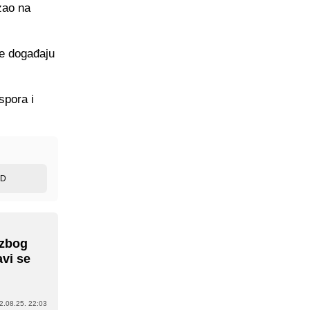
ezao na
se događaju
spora i
ED
 zbog
avi se
2.08.25. 22:03