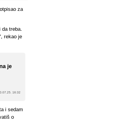
otpisao za
 da treba.
", rekao je
na je
0.07.25. 16:32
ta i sedam
vatiš o