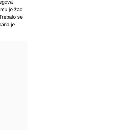
jegova
 mu je žao
Trebalo se
bana je