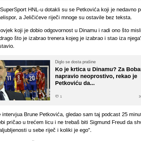
 SuperSport HNL-u dotakli su se Petkovića koji je nedavno p
elispor, a Jeličićeve riječi mnoge su ostavile bez teksta.
ovjek koji je dobio odgovornost u Dinamu i radi ono što misli
drago što je izabrao trenera kojeg je izabrao i stao iza njega
stavio.
Diglo se dosta prašine
Ko je krtica u Dinamu? Za Boba
napravio neoprostivo, rekao je
Petkoviću da...
1
3
e intervjua Brune Petkovića, gledao sam taj podcast 25 minu
ebi pričao u trećem licu i ne trebaš biti Sigmund Freud da sh
ljubljenosti u sebe riječ i koliki je ego".