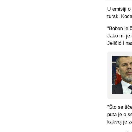
U emisiji o
turski Koca
"Boban je č
Jako mi je 
Jeličić i na
"Što se tič
puta je o s
kakvoj je za