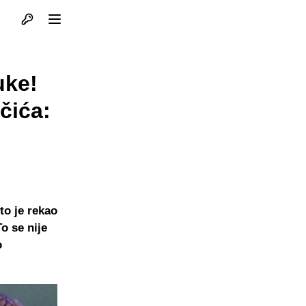
Otvori profil
Otvori meni
uke!
ičića:
to je rekao
o se nije
o