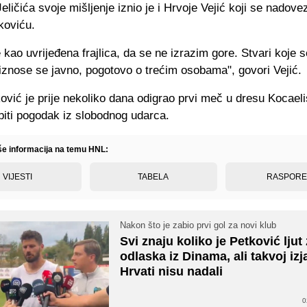
eličića svoje mišljenje iznio je i Hrvoje Vejić koji se nadov
koviću.
kao uvrijeđena frajlica, da se ne izrazim gore. Stvari koje 
iznose se javno, pogotovo o trećim osobama", govori Vejić.
ović je prije nekoliko dana odigrao prvi meč u dresu Kocaeli
biti pogodak iz slobodnog udarca.
iše informacija na temu HNL:
VIJESTI
TABELA
RASPOR
Nakon što je zabio prvi gol za novi klub
Svi znaju koliko je Petković ljut
odlaska iz Dinama, ali takvoj izj
Hrvati nisu nadali
0