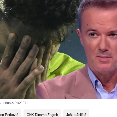
o Lukunic/PIXSELL
uno Petković
GNK Dinamo Zagreb
Joško Jeličić