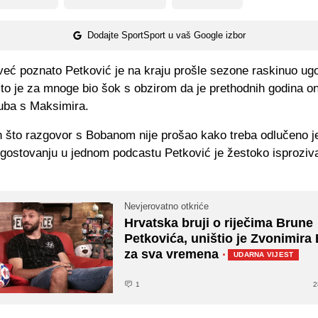
Dodajte SportSport u vaš Google izbor
 već poznato Petković je na kraju prošle sezone raskinuo ug
o je za mnoge bio šok s obzirom da je prethodnih godina on
luba s Maksimira.
n što razgovor s Bobanom nije prošao kako treba odlučeno j
 gostovanju u jednom podcastu Petković je žestoko isproziv
Nevjerovatno otkriće
Hrvatska bruji o riječima Brune
Petkovića, uništio je Zvonimir
za sva vremena
·
UDARNA VIJEST
1
2