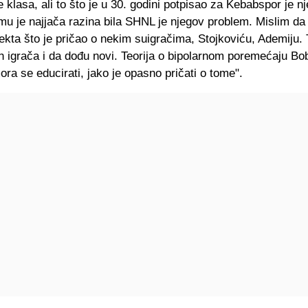
e klasa, ali to što je u 30. godini potpisao za Kebabspor je n
 mu je najjača razina bila SHNL je njegov problem. Mislim da
kta što je pričao o nekim suigračima, Stojkoviću, Ademiju. 
kih igrača i da dođu novi. Teorija o bipolarnom poremećaju Bo
mora se educirati, jako je opasno pričati o tome".