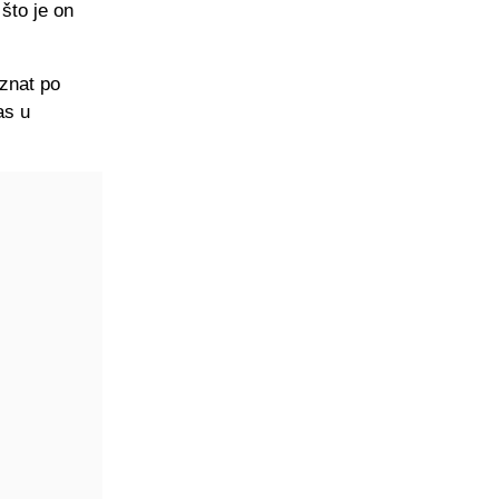
 što je on
oznat po
as u