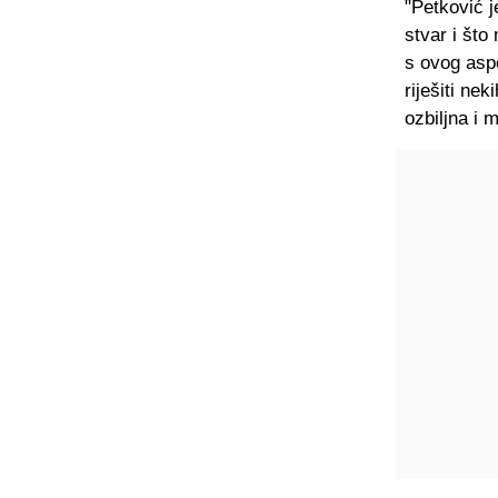
"Petković j
stvar i što
s ovog aspe
riješiti ne
ozbiljna i 