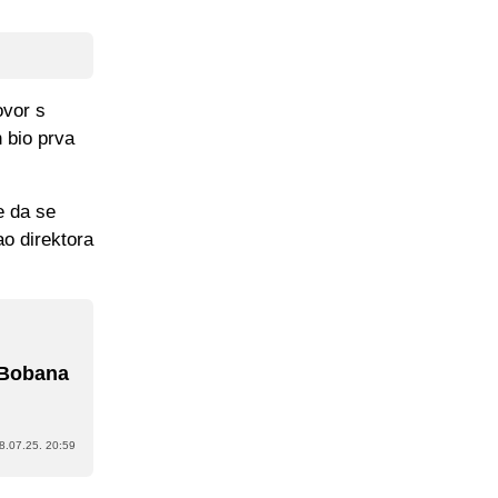
ovor s
 bio prva
e da se
ao direktora
a Bobana
8.07.25. 20:59