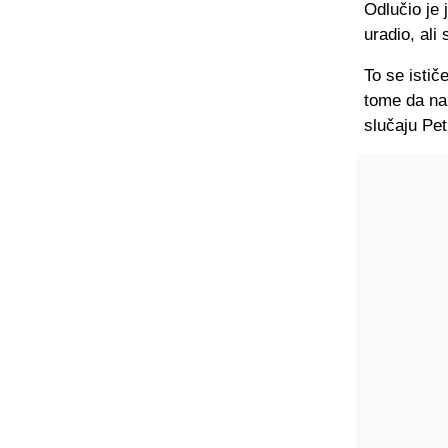
Odlučio je 
uradio, ali
To se istič
tome da na 
slučaju Pet