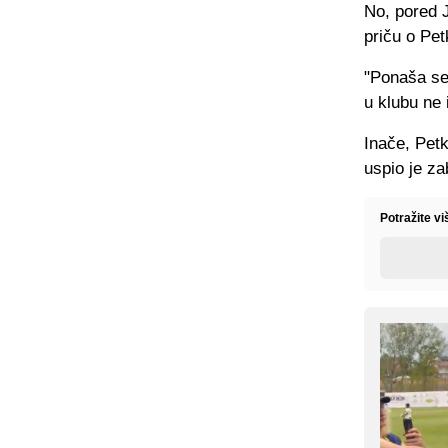
No, pored J
priču o Pet
"Ponaša se 
u klubu ne 
Inače, Petk
uspio je za
Potražite v