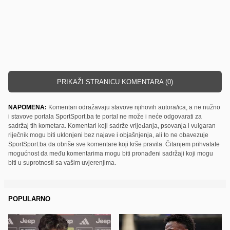
PRIKAŽI STRANICU KOMENTARA (0)
NAPOMENA:
Komentari odražavaju stavove njihovih autora/ica, a ne nužno
i stavove portala SportSport.ba te portal ne može i neće odgovarati za
sadržaj tih kometara. Komentari koji sadrže vrijeđanja, psovanja i vulgaran
riječnik mogu biti uklonjeni bez najave i objašnjenja, ali to ne obavezuje
SportSport.ba da obriše sve komentare koji krše pravila. Čitanjem prihvatate
mogućnost da među komentarima mogu biti pronađeni sadržaji koji mogu
biti u suprotnosti sa vašim uvjerenjima.
POPULARNO