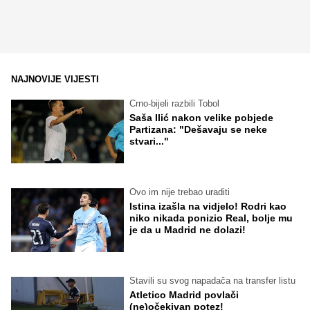
NAJNOVIJE VIJESTI
Crno-bijeli razbili Tobol
Saša Ilić nakon velike pobjede
Partizana: "Dešavaju se neke
stvari..."
Ovo im nije trebao uraditi
Istina izašla na vidjelo! Rodri kao
niko nikada ponizio Real, bolje mu
je da u Madrid ne dolazi!
Stavili su svog napadača na transfer listu
Atletico Madrid povlači
(ne)očekivan potez!