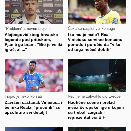
"Problemi" s novim brojem
Čeka se rasplet velike sage
Alajbegović zbog hrvatske
I to mu je malo? Real
legende pod pritiskom,
Viniciusu servirao konačnu
Pjanić ga brani: "Bio je veliki
ponudu i poručio da "više
igrač, ali..."
od toga nećeš dobiti"
Trajao je nekoliko sati
Nevrijeme zahvatilo dio Evrope
Završen sastanak Viniciusa i
Haotične scene i prekid
čelnika Reala, "procurili" su
meča Evropske lige u kojem
apsolutno svi detalji!
su trebali zaigrati i
reprezentativci BiH