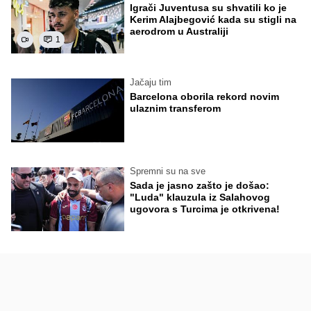
Igrači Juventusa su shvatili ko je
Kerim Alajbegović kada su stigli na
aerodrom u Australiji
1
Jačaju tim
Barcelona oborila rekord novim
ulaznim transferom
Spremni su na sve
Sada je jasno zašto je došao:
"Luda" klauzula iz Salahovog
ugovora s Turcima je otkrivena!