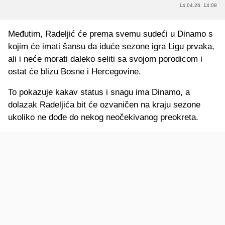
14.04.26. 14:08
Međutim, Radeljić će prema svemu sudeći u Dinamo s
kojim će imati šansu da iduće sezone igra Ligu prvaka,
ali i neće morati daleko seliti sa svojom porodicom i
ostat će blizu Bosne i Hercegovine.
To pokazuje kakav status i snagu ima Dinamo, a
dolazak Radeljića bit će ozvaničen na kraju sezone
ukoliko ne dođe do nekog neočekivanog preokreta.