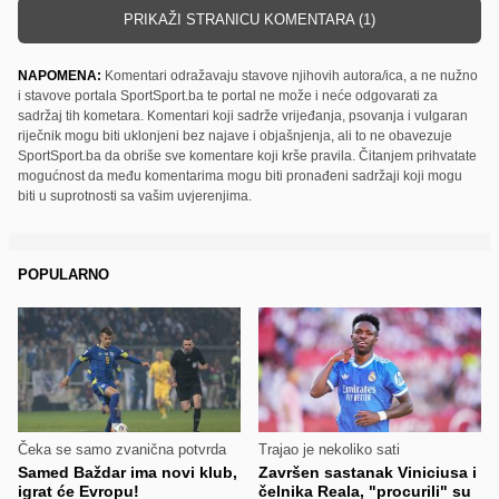
PRIKAŽI STRANICU KOMENTARA (1)
NAPOMENA:
Komentari odražavaju stavove njihovih autora/ica, a ne nužno
i stavove portala SportSport.ba te portal ne može i neće odgovarati za
sadržaj tih kometara. Komentari koji sadrže vrijeđanja, psovanja i vulgaran
riječnik mogu biti uklonjeni bez najave i objašnjenja, ali to ne obavezuje
SportSport.ba da obriše sve komentare koji krše pravila. Čitanjem prihvatate
mogućnost da među komentarima mogu biti pronađeni sadržaji koji mogu
biti u suprotnosti sa vašim uvjerenjima.
POPULARNO
Čeka se samo zvanična potvrda
Trajao je nekoliko sati
Samed Baždar ima novi klub,
Završen sastanak Viniciusa i
igrat će Evropu!
čelnika Reala, "procurili" su