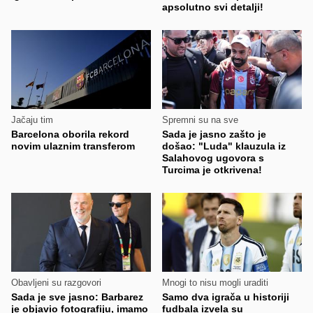
apsolutno svi detalji!
Jačaju tim
Spremni su na sve
Barcelona oborila rekord
Sada je jasno zašto je
novim ulaznim transferom
došao: "Luda" klauzula iz
Salahovog ugovora s
Turcima je otkrivena!
Obavljeni su razgovori
Mnogi to nisu mogli uraditi
Sada je sve jasno: Barbarez
Samo dva igrača u historiji
je objavio fotografiju, imamo
fudbala izvela su