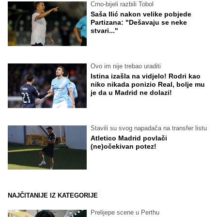
Crno-bijeli razbili Tobol
Saša Ilić nakon velike pobjede
Partizana: "Dešavaju se neke
stvari..."
Ovo im nije trebao uraditi
Istina izašla na vidjelo! Rodri kao
niko nikada ponizio Real, bolje mu
je da u Madrid ne dolazi!
Stavili su svog napadača na transfer listu
Atletico Madrid povlači
(ne)očekivan potez!
NAJČITANIJE IZ KATEGORIJE
Prelijepe scene u Perthu